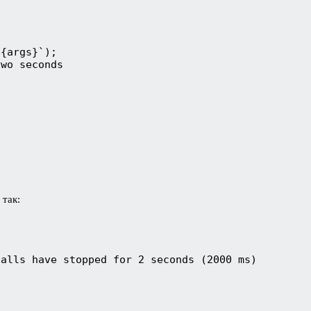
${args}`);
two seconds
 так:
calls have stopped for 2 seconds (2000 ms)
; 