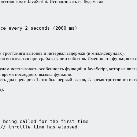
ттлингом в JavaScript. Использовать её будем так:
nce every 2 seconds (2000 ms)
; 
 троттлинга вызовов и интервал задержки (в миллисекундах).
я вызывается при срабатывании события. Именно эта функция отс
удем использовать особенность функций в JavaScript, которые явл
ь время последнего вызова функции.
ть два сценария: 1. это был первый вызов, 2. время троттлинга ис
):
s being called for the first time
 // throttle time has elapsed