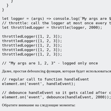
    }
  }
}
let logger = (args) => console.log(`My args are 
// throttle: call the logger at most once every 
let throttledLogger = throttle(logger, 2000); 
throttledLogger([1, 2, 3]);
throttledLogger([1, 2, 3]);
throttledLogger([1, 2, 3]);
throttledLogger([1, 2, 3]);
throttledLogger([1, 2, 3]);
// "My args are 1, 2, 3" - logged only once
Далее, простая debouncing функция, которая будет использоваться
// regular call to function handleEvent
element.on('event', handleEvent);
// debounce handleEvent so it gets called after 
element.on('event', debounce(handleEvent, 2000))
Обратите внимание на следующие моменты: