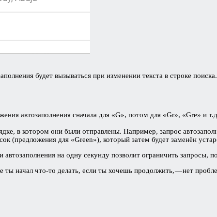
аполнения будет вызываться при изменении текста в строке поиска
ения автозаполнения сначала для «G», потом для «Gr», «Gre» и т.д.
ядке, в котором они были отправлены. Например, запрос автозаполн
исок (предложения для «Green»), который затем будет заменён уста
автозаполнения на одну секунду позволит ограничить запросы, пок
 ты начал что-то делать, если ты хочешь продолжить, — нет проблем