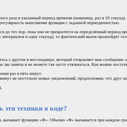
ного раза в указанный период времени (например, раз в 10 секунд
т регулярность выполнение функции с заданной периодичностью.
ся до тех пор, пока они не прекратятся на определённый период вр
с интервалом в одну секунду, то фактический вызов произойдёт тол
итесь с другом в мессенджере, который отправляет вам сообщение
с вы заняты и не можете так часто отвлекаться. Как можно поступ
ния раз в пять минут.
 минут не поступало новых уведомлений, предположим, что друг з
g.
 эти техники в коде?
ии, вызывает функцию «Ф». Обычно «Ф» вызывается при каждом сра