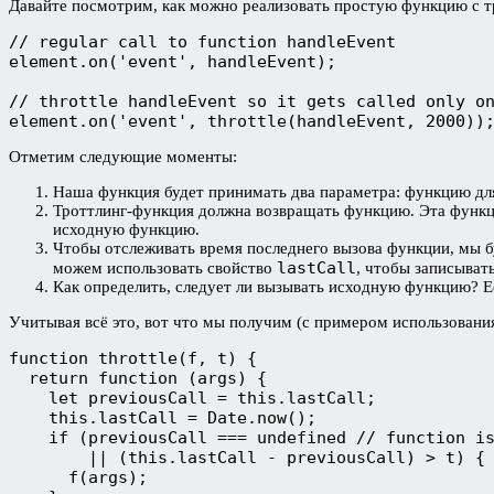
Давайте посмотрим, как можно реализовать простую функцию с тро
// regular call to function handleEvent
element.on('event', handleEvent);
// throttle handleEvent so it gets called only o
element.on('event', throttle(handleEvent, 2000))
Отметим следующие моменты:
Наша функция будет принимать два параметра: функцию для
Троттлинг-функция должна возвращать функцию. Эта функци
исходную функцию.
Чтобы отслеживать время последнего вызова функции, мы б
lastCall
можем использовать свойство
, чтобы записыват
Как определить, следует ли вызывать исходную функцию? Ес
Учитывая всё это, вот что мы получим (с примером использования
function throttle(f, t) {
  return function (args) {
    let previousCall = this.lastCall;
    this.lastCall = Date.now();
    if (previousCall === undefined // function i
        || (this.lastCall - previousCall) > t) {
      f(args);