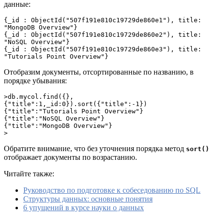
данные:
{_id : ObjectId("507f191e810c19729de860e1"), title: 
"MongoDB Overview"}
{_id : ObjectId("507f191e810c19729de860e2"), title: 
"NoSQL Overview"}
{_id : ObjectId("507f191e810c19729de860e3"), title: 
"Tutorials Point Overview"}
Отобразим документы, отсортированные по названию, в
порядке убывания:
>db.mycol.find({},
{"title":1,_id:0}).sort({"title":-1})
{"title":"Tutorials Point Overview"}
{"title":"NoSQL Overview"}
{"title":"MongoDB Overview"}
>
Обратите внимание, что без уточнения порядка метод
sort()
отображает документы по возрастанию.
Читайте также:
Руководство по подготовке к собеседованию по SQL
Структуры данных: основные понятия
6 упущений в курсе науки о данных