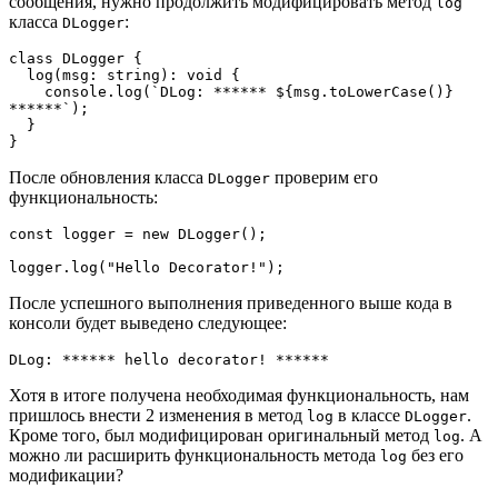
сообщения, нужно продолжить модифицировать метод
log
класса
:
DLogger
class DLogger {
  log(msg: string): void {
    console.log(`DLog: ****** ${msg.toLowerCase()} 
******`);
  }
}
После обновления класса
проверим его
DLogger
функциональность:
const logger = new DLogger();
logger.log("Hello Decorator!");
После успешного выполнения приведенного выше кода в
консоли будет выведено следующее:
DLog: ****** hello decorator! ******
Хотя в итоге получена необходимая функциональность, нам
пришлось внести 2 изменения в метод
в классе
.
log
DLogger
Кроме того, был модифицирован оригинальный метод
. А
log
можно ли расширить функциональность метода
без его
log
модификации?