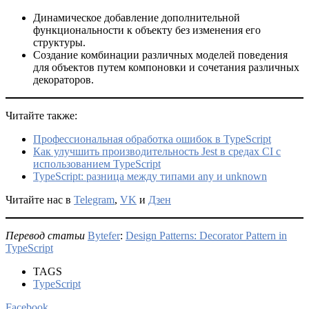
Динамическое добавление дополнительной
функциональности к объекту без изменения его
структуры.
Создание комбинации различных моделей поведения
для объектов путем компоновки и сочетания различных
декораторов.
Читайте также:
Профессиональная обработка ошибок в TypeScript
Как улучшить производительность Jest в средах CI с
использованием TypeScript
TypeScript: разница между типами any и unknown
Читайте нас в
Telegram
,
VK
и
Дзен
Перевод статьи
Bytefer
:
Design Patterns: Decorator Pattern in
TypeScript
TAGS
TypeScript
Facebook