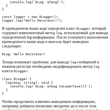
    console.log(`DLog: ${msg}`);
  }
}
const logger = new DLogger();
logger.log("Hello Decorator!");
В приведенном выше коде определен класс
, который
DLogger
содержит компонентный метод
, используемый для вывода
log
определенной log-информации. После успешного выполнения
приведенного выше кода в консоль будет выведено
следующее:
DLog: Hello Decorator!
Теперь возникает проблема: для вывода
-сообщений в
log
нижнем регистре необходимо модифицировать метод
log
класса
.
DLogger
class DLogger {
  log(msg: string): void {
    console.log(`DLog: ${msg.toLowerCase()}`);
  }
}
Чтобы продолжить изменять выводимую информацию,
например добавить несколько звездочек до и после тела