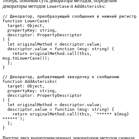
Теперь, понимая суть декоратора методов, определим
декораторы методов
и
:
LowerCase
AddAsterisks
// Декоратор, преобразующий сообщения в нижний регистр
function LowerCase(
  target: Object,
  propertyKey: string,
  descriptor: PropertyDescriptor
) {
  let originalMethod = descriptor.value;
  descriptor.value = function (msg: string) {
    return originalMethod.call(this, 
msg.toLowerCase());
  };
}
// Декоратор, добавляющий звездочку к сообщению
function AddAsterisks(
  target: Object,
  propertyKey: string,
  descriptor: PropertyDescriptor
) {
  let originalMethod = descriptor.value;
  descriptor.value = function (msg: string) {
    return originalMethod.call(this, `****** ${msg} 
******`);
  };
}
Внутри двух вышеприведенных декораторов методов сначала