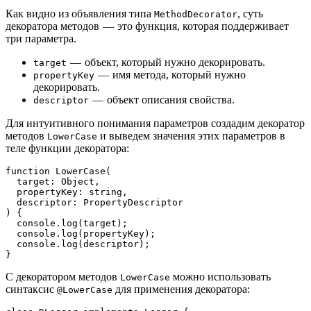
Как видно из объявления типа
, суть
MethodDecorator
декоратора методов — это функция, которая поддерживает
три параметра.
— объект, который нужно декорировать.
target
— имя метода, который нужно
propertyKey
декорировать.
— объект описания свойства.
descriptor
Для интуитивного понимания параметров создадим декоратор
методов
и выведем значения этих параметров в
LowerCase
теле функции декоратора:
function LowerCase(
  target: Object,
  propertyKey: string,
  descriptor: PropertyDescriptor
) {
  console.log(target);
  console.log(propertyKey);
  console.log(descriptor);
}
С декоратором методов
можно использовать
LowerCase
синтаксис
для применения декоратора:
@LowerCase