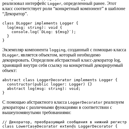
реализовал интерфейс
, определенный ранее. Этот
Logger
класс соответствует роли “конкретный компонент” в шаблоне
“Декоратор”.
class DLogger implements Logger {
  log(msg: string): void {
    console.log(`DLog: ${msg}`);
  }
}
Экземпляр компонента
, созданный с помощью класса
logging
, является объектом, который необходимо
DLogger
декорировать. Определим абстрактный класс-декоратор log,
хранящий внутри себя ссылку на конкретный декорируемый
объект:
abstract class LoggerDecorator implements Logger {
  constructor(public logger: Logger) {}
  abstract log(msg: string): void;
}
С помощью абстрактного класса
реализуем
LoggerDecorator
декораторы с различными функциями в соответствии с
вышеупомянутыми требованиями:
// Декоратор, преобразующий сообщения в нижний регистр
class LowerCaseDecorator extends LoggerDecorator {