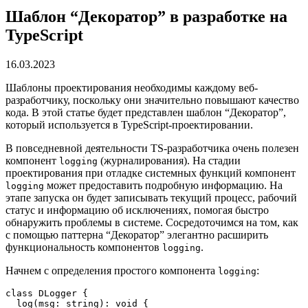
Шаблон “Декоратор” в разработке на
TypeScript
16.03.2023
Шаблоны проектирования необходимы каждому веб-
разработчику, поскольку они значительно повышают качество
кода. В этой статье будет представлен шаблон “Декоратор”,
который используется в TypeScript-проектировании.
В повседневной деятельности TS-разработчика очень полезен
компонент
(журналирования). На стадии
logging
проектирования при отладке системных функций компонент
может предоставить подробную информацию. На
logging
этапе запуска он будет записывать текущий процесс, рабочий
статус и информацию об исключениях, помогая быстро
обнаружить проблемы в системе. Сосредоточимся на том, как
с помощью паттерна “Декоратор” элегантно расширить
функциональность компонентов
.
logging
Начнем с определения простого компонента
:
logging
class DLogger {
  log(msg: string): void {