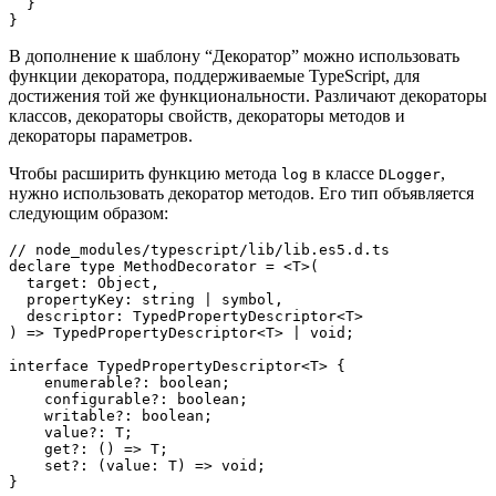
  }
}
В дополнение к шаблону “Декоратор” можно использовать
функции декоратора, поддерживаемые TypeScript, для
достижения той же функциональности. Различают декораторы
классов, декораторы свойств, декораторы методов и
декораторы параметров.
Чтобы расширить функцию метода
в классе
,
log
DLogger
нужно использовать декоратор методов. Его тип объявляется
следующим образом:
// node_modules/typescript/lib/lib.es5.d.ts
declare type MethodDecorator = <T>(
  target: Object, 
  propertyKey: string | symbol, 
  descriptor: TypedPropertyDescriptor<T>
) => TypedPropertyDescriptor<T> | void;
interface TypedPropertyDescriptor<T> {
    enumerable?: boolean;
    configurable?: boolean;
    writable?: boolean;
    value?: T;
    get?: () => T;
    set?: (value: T) => void;
}