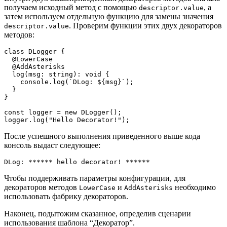
получаем исходный метод с помощью
, а
descriptor.value
затем используем отдельную функцию для замены значения
. Проверим функции этих двух декораторов
descriptor.value
методов:
class DLogger {
  @LowerCase
  @AddAsterisks
  log(msg: string): void {
    console.log(`DLog: ${msg}`);
  }
}
const logger = new DLogger();
logger.log("Hello Decorator!");
После успешного выполнения приведенного выше кода
консоль выдаст следующее:
DLog: ****** hello decorator! ******
Чтобы поддерживать параметры конфигурации, для
декораторов методов
и
необходимо
LowerCase
AddAsterisks
использовать фабрику декораторов.
Наконец, подытожим сказанное, определив сценарии
использования шаблона “Декоратор”.