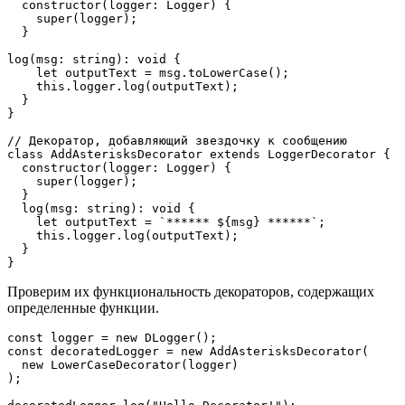
  constructor(logger: Logger) {
    super(logger);
  }
log(msg: string): void {
    let outputText = msg.toLowerCase();
    this.logger.log(outputText);
  }
}
// Декоратор, добавляющий звездочку к сообщению
class AddAsterisksDecorator extends LoggerDecorator {
  constructor(logger: Logger) {
    super(logger);
  }
  log(msg: string): void {
    let outputText = `****** ${msg} ******`;
    this.logger.log(outputText);
  }
}
Проверим их функциональность декораторов, содержащих
определенные функции.
const logger = new DLogger();
const decoratedLogger = new AddAsterisksDecorator(
  new LowerCaseDecorator(logger)
);