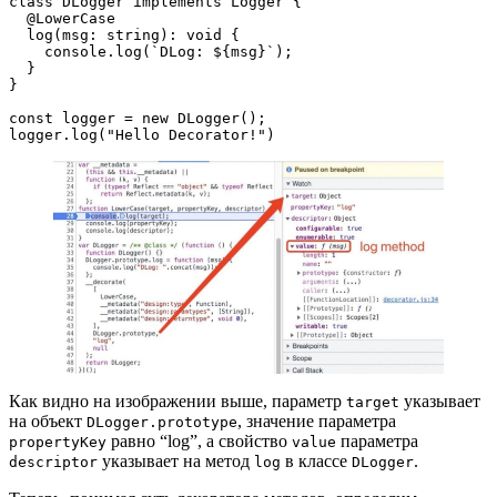
class DLogger implements Logger {
  @LowerCase
  log(msg: string): void {
    console.log(`DLog: ${msg}`);
  }
}
const logger = new DLogger();
logger.log("Hello Decorator!")
Как видно на изображении выше, параметр
указывает
target
на объект
, значение параметра
DLogger.prototype
равно “log”, а свойство
параметра
propertyKey
value
указывает на метод
в классе
.
descriptor
log
DLogger