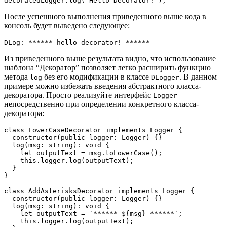
decoratedLogger.log("Hello Decorator!");
После успешного выполнения приведенного выше кода в
консоль будет выведено следующее:
DLog: ****** hello decorator! ******
Из приведенного выше результата видно, что использование
шаблона “Декоратор” позволяет легко расширить функцию
метода
без его модификации в классе
. В данном
log
DLogger
примере можно избежать введения абстрактного класса-
декоратора. Просто реализуйте интерфейс
Logger
непосредственно при определении конкретного класса-
декоратора:
class LowerCaseDecorator implements Logger {
  constructor(public logger: Logger) {}
  log(msg: string): void {
    let outputText = msg.toLowerCase();
    this.logger.log(outputText);
  }
}
class AddAsterisksDecorator implements Logger {
  constructor(public logger: Logger) {}
  log(msg: string): void {
    let outputText = `****** ${msg} ******`;
    this.logger.log(outputText);