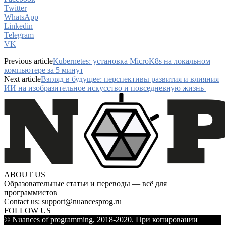
Twitter
WhatsApp
Linkedin
Telegram
VK
Previous article
Kubernetes: установка MicroK8s на локальном
компьютере за 5 минут
Next article
Взгляд в будущее: перспективы развития и влияния
ИИ на изобразительное искусство и повседневную жизнь
ABOUT US
Образовательные статьи и переводы — всё для
программистов
Contact us:
support@nuancesprog.ru
FOLLOW US
© Nuances of programming, 2018-2020. При копировании