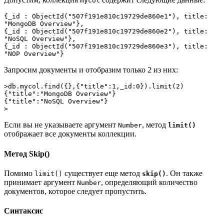
mycol
{_id : ObjectId("507f191e810c19729de860e1"), title: 
"MongoDB Overview"},
{_id : ObjectId("507f191e810c19729de860e2"), title: 
"NoSQL Overview"},
{_id : ObjectId("507f191e810c19729de860e3"), title: 
"NOP Overview"}
Запросим документы и отобразим только 2 из них:
>db.mycol.find({},{"title":1,_id:0}).limit(2)
{"title":"MongoDB Overview"}
{"title":"NoSQL Overview"}
>
Если вы не указываете аргумент
, метод
Number
limit()
отображает все документы коллекции.
Метод Skip()
Помимо
существует еще метод
. Он также
limit()
skip()
принимает аргумент
, определяющий количество
Number
документов, которое следует пропустить.
Синтаксис