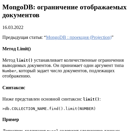
MongoDB: ограничение отображаемых
документов
16.03.2022
Предыдущая статья: “
MongoDB : проекция (Projection)
”
Метод Limit()
Метод
устанавливает количественные ограничения
limit()
выводимых документов. Он принимает один аргумент типа
, который задает число документов, подлежащих
Number
отображению.
Синтаксис
Ниже представлен основной синтаксис
:
limit()
>db.COLLECTION_NAME.find().limit(NUMBER)
Пример
Допустим, коллекция
содержит следующие данные: