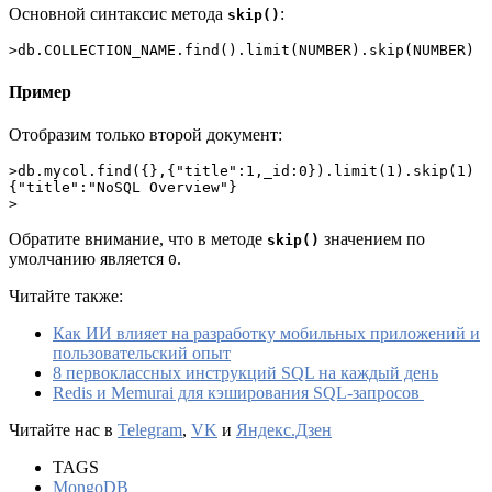
Основной синтаксис метода
:
skip()
>db.COLLECTION_NAME.find().limit(NUMBER).skip(NUMBER)
Пример
Отобразим только второй документ:
>db.mycol.find({},{"title":1,_id:0}).limit(1).skip(1)
{"title":"NoSQL Overview"}
>
Обратите внимание, что в методе
значением по
skip()
умолчанию является
.
0
Читайте также:
Как ИИ влияет на разработку мобильных приложений и
пользовательский опыт
8 первоклассных инструкций SQL на каждый день
Redis и Memurai для кэширования SQL-запросов
Читайте нас в
Telegram
,
VK
и
Яндекс.Дзен
TAGS
MongoDB