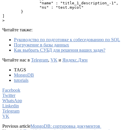
		"name" : "title_1_description_-1",
		"ns" : "test.mycol"
	}
]
>
Читайте также:
Руководство по подготовке к собеседованию по SQL
Погружение в базы данных
Как выбрать СУБД для решения ваших задач?
Читайте нас в
Telegram
,
VK
и
Яндекс.Дзен
TAGS
MongoDB
tutorials
Facebook
Twitter
WhatsApp
Linkedin
Telegram
VK
Previous article
MongoDB: cортировка документов