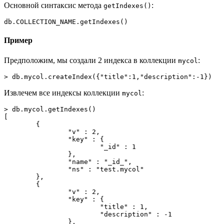
Основной синтаксис метода
:
getIndexes()
db.COLLECTION_NAME.getIndexes()
Пример
Предположим, мы создали 2 индекса в коллекции
:
mycol
> db.mycol.createIndex({"title":1,"description":-1})
Извлечем все индексы коллекции
:
mycol
> db.mycol.getIndexes()
[
	{
		"v" : 2,
		"key" : {
			"_id" : 1
		},
		"name" : "_id_",
		"ns" : "test.mycol"
	},
	{
		"v" : 2,
		"key" : {
			"title" : 1,
			"description" : -1
		},