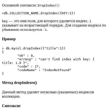
Основной синтаксис
:
DropIndex()
>db.COLLECTION_NAME.dropIndex({KEY:1})
— это имя поля, для которого удаляется индекс.
key
1
указывает на возрастающий порядок. Для создания индекса по
убыванию используется
.
-1
Пример
> db.mycol.dropIndex({"title":1})
{
	"ok" : 0,
	"errmsg" : "can't find index with key: { 
title: 1.0 }",
	"code" : 27,
	"codeName" : "IndexNotFound"
}
Метод dropIndexes()
Данный метод удаляет несколько (указанных) индексов
коллекции.
Синтаксис