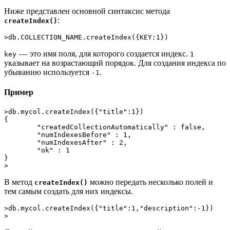
Ниже представлен основной синтаксис метода
:
createIndex()
>db.COLLECTION_NAME.createIndex({KEY:1})
— это имя поля, для которого создается индекс.
key
1
указывает на возрастающий порядок. Для создания индекса по
убыванию используется
.
-1
Пример
>db.mycol.createIndex({"title":1})
{
	"createdCollectionAutomatically" : false,
	"numIndexesBefore" : 1,
	"numIndexesAfter" : 2,
	"ok" : 1
}
>
В метод
можно передать несколько полей и
createIndex()
тем самым создать для них индексы.
>db.mycol.createIndex({"title":1,"description":-1})
>