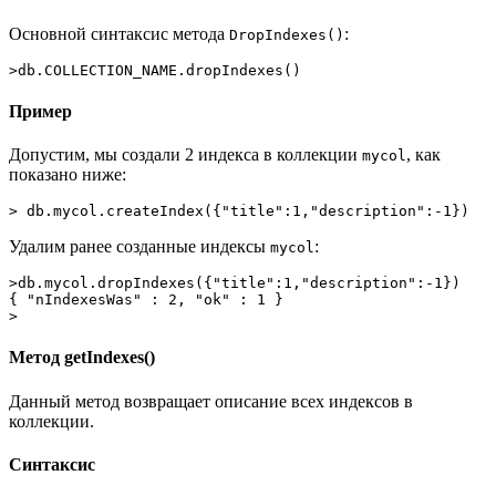
Основной синтаксис метода
:
DropIndexes()
>db.COLLECTION_NAME.dropIndexes()
Пример
Допустим, мы создали 2 индекса в коллекции
, как
mycol
показано ниже:
> db.mycol.createIndex({"title":1,"description":-1})
Удалим ранее созданные индексы
:
mycol
>db.mycol.dropIndexes({"title":1,"description":-1})
{ "nIndexesWas" : 2, "ok" : 1 }
>
Метод getIndexes()
Данный метод возвращает описание всех индексов в
коллекции.
Синтаксис