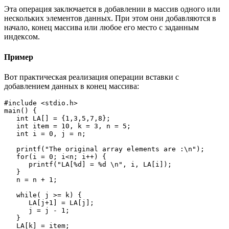
Эта операция заключается в добавлении в массив одного или
нескольких элементов данных. При этом они добавляются в
начало, конец массива или любое его место с заданным
индексом.
Пример
Вот практическая реализация операции вставки с
добавлением данных в конец массива:
#include <stdio.h>

main() {

   int LA[] = {1,3,5,7,8};

   int item = 10, k = 3, n = 5;

   int i = 0, j = n;

   printf("The original array elements are :\n");

   for(i = 0; i<n; i++) {

      printf("LA[%d] = %d \n", i, LA[i]);

   }

   n = n + 1;

   while( j >= k) {

      LA[j+1] = LA[j];

      j = j - 1;

   }

   LA[k] = item;
