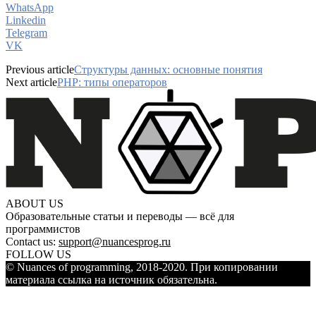
WhatsApp
Linkedin
Telegram
VK
Previous article
Структуры данных: основные понятия
Next article
PHP: типы операторов
ABOUT US
Образовательные статьи и переводы — всё для
программистов
Contact us:
support@nuancesprog.ru
FOLLOW US
© Nuances of programming, 2018-2020. При копировании
материала ссылка на источник обязательна.