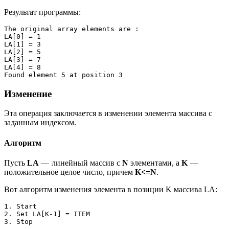
Результат программы:
The original array elements are :

LA[0] = 1 

LA[1] = 3 

LA[2] = 5 

LA[3] = 7 

LA[4] = 8 

Found element 5 at position 3
Изменение
Эта операция заключается в изменении элемента массива с
заданным индексом.
Алгоритм
Пусть
LA
— линейный массив с
N
элементами, а
K
—
положительное целое число, причем
K<=N
.
Вот алгоритм изменения элемента в позиции K массива LA:
1. Start

2. Set LA[K-1] = ITEM

3. Stop