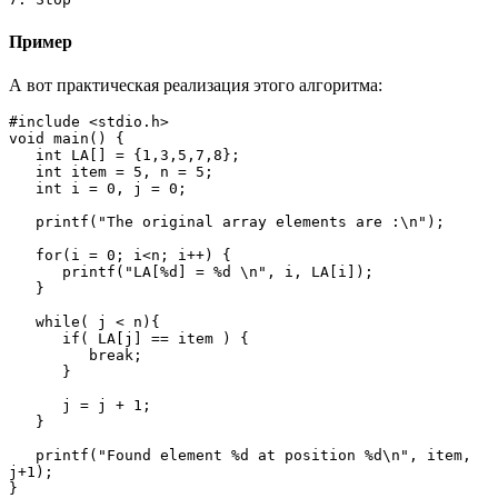
Пример
А вот практическая реализация этого алгоритма:
#include <stdio.h>

void main() {

   int LA[] = {1,3,5,7,8};

   int item = 5, n = 5;

   int i = 0, j = 0;

   printf("The original array elements are :\n");

   for(i = 0; i<n; i++) {

      printf("LA[%d] = %d \n", i, LA[i]);

   }

   while( j < n){

      if( LA[j] == item ) {

         break;

      }

      j = j + 1;

   }

   printf("Found element %d at position %d\n", item, 
j+1);

}