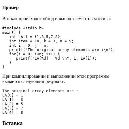
Пример
Вот как происходит обход и вывод элементов массива:
#include <stdio.h>

main() {

   int LA[] = {1,3,5,7,8};

   int item = 10, k = 3, n = 5;

   int i = 0, j = n;   

   printf("The original array elements are :\n");

   for(i = 0; i<n; i++) {

      printf("LA[%d] = %d \n", i, LA[i]);

   }

}
При компилировании и выполнении этой программы
выдается следующий результат:
The original array elements are :

LA[0] = 1 

LA[1] = 3 

LA[2] = 5 

LA[3] = 7 

LA[4] = 8
Вставка