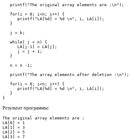
   printf("The original array elements are :\n");

   for(i = 0; i<n; i++) {

      printf("LA[%d] = %d \n", i, LA[i]);

   }

   j = k;

   while( j < n) {

      LA[j-1] = LA[j];

      j = j + 1;

   }

   n = n -1;

   printf("The array elements after deletion :\n");

   for(i = 0; i<n; i++) {

      printf("LA[%d] = %d \n", i, LA[i]);

   }

}
Результат программы:
The original array elements are :

LA[0] = 1 

LA[1] = 3 

LA[2] = 5 

LA[3] = 7 
