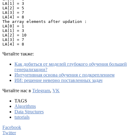
LA[1] = 3 

LA[2] = 5 

LA[3] = 7 

LA[4] = 8 

The array elements after updation :

LA[0] = 1 

LA[1] = 3 

LA[2] = 10 

LA[3] = 7 

LA[4] = 8
Читайте также:
Как добиться от моделей глубокого обучения большей
генерализации?
Интуитивная основа обучения с подкреплением
ИИ: решение неверно поставленных задач
Читайте нас в
Telegram
,
VK
TAGS
Algorithms
Data Structures
tutorials
Facebook
Twitter