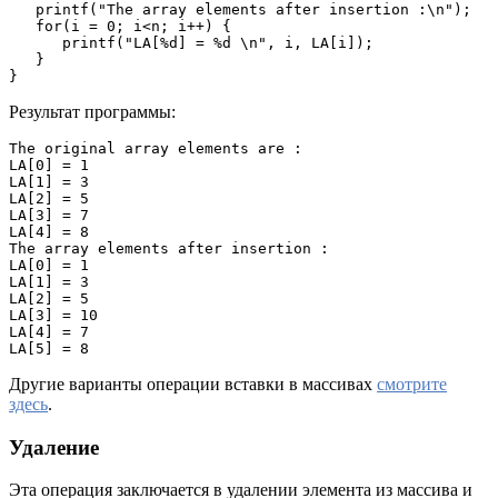
   printf("The array elements after insertion :\n");

   for(i = 0; i<n; i++) {

      printf("LA[%d] = %d \n", i, LA[i]);

   }

}
Результат программы:
The original array elements are :

LA[0] = 1 

LA[1] = 3 

LA[2] = 5 

LA[3] = 7 

LA[4] = 8 

The array elements after insertion :

LA[0] = 1 

LA[1] = 3 

LA[2] = 5 

LA[3] = 10 

LA[4] = 7 

LA[5] = 8
Другие варианты операции вставки в массивах
смотрите
здесь
.
Удаление
Эта операция заключается в удалении элемента из массива и