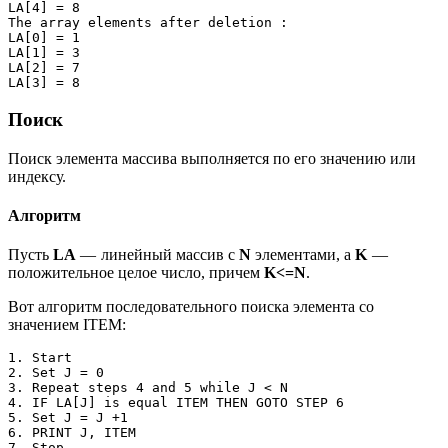
LA[4] = 8 

The array elements after deletion :

LA[0] = 1 

LA[1] = 3 

LA[2] = 7 

LA[3] = 8
Поиск
Поиск элемента массива выполняется по его значению или
индексу.
Алгоритм
Пусть
LA
— линейный массив с
N
элементами, а
K
—
положительное целое число, причем
K<=N
.
Вот алгоритм последовательного поиска элемента со
значением ITEM:
1. Start

2. Set J = 0

3. Repeat steps 4 and 5 while J < N

4. IF LA[J] is equal ITEM THEN GOTO STEP 6

5. Set J = J +1

6. PRINT J, ITEM

7. Stop