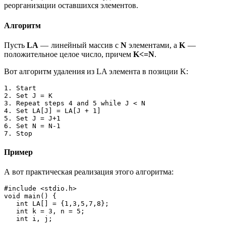
реорганизации оставшихся элементов.
Алгоритм
Пусть
LA
— линейный массив с
N
элементами, а
K
—
положительное целое число, причем
K<=N
.
Вот алгоритм удаления из LA элемента в позиции K:
1. Start

2. Set J = K

3. Repeat steps 4 and 5 while J < N

4. Set LA[J] = LA[J + 1]

5. Set J = J+1

6. Set N = N-1

7. Stop
Пример
А вот практическая реализация этого алгоритма:
#include <stdio.h>

void main() {

   int LA[] = {1,3,5,7,8};

   int k = 3, n = 5;

   int i, j;
