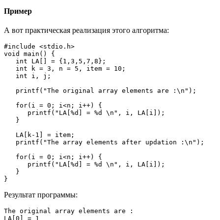
Пример
А вот практическая реализация этого алгоритма:
#include <stdio.h>

void main() {

   int LA[] = {1,3,5,7,8};

   int k = 3, n = 5, item = 10;

   int i, j;

   printf("The original array elements are :\n");

   for(i = 0; i<n; i++) {

      printf("LA[%d] = %d \n", i, LA[i]);

   }

   LA[k-1] = item;

   printf("The array elements after updation :\n");

   for(i = 0; i<n; i++) {

      printf("LA[%d] = %d \n", i, LA[i]);

   }

}
Результат программы:
The original array elements are :

LA[0] = 1 
