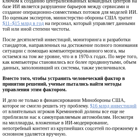
ключом к созданию централизованных командных центров на
базе ИИ является разрушение барьеров между сервисами и
создание операционно-совместимых потоков для моделей ИИ.
По оценкам экспертов, министерство обороны США тратит
$11–$15 млрд в год
на персонал, который управляет данными
той или иной степени чистоты.
После десятилетий инвестиций, мониторинга и разработки
стандартов, направленных на достижение полного понимания
ситуации с помощью компьютеризированного мозга, мы
остаемся на том же уровне, что и в 1970-х годах. По мере того,
как компьютеры становились все более продвинутыми, объем
данных, заполонивший их системы, также увеличивался.
Вместо того, чтобы устранить человеческий фактор в
принятии решений, ученые пытались найти методы
управления этим фактором.
И дело не только в финансировании Минобороны США,
которое не смогло решить эту проблему.
$16 млрд инвестиций
от влиятельных игроков Кремниевой долины все еще не
приблизили нас к самоуправляемым автомобилям. Несмотря
на миллиарды, вложенные в ИИ-модерирование,
непотребный контент из крупнейших соцсетей по-прежнему в
основном удаляется вручную.