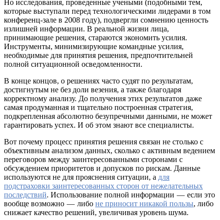
Но исследования, проведенные учеными (подобными тем,
которые выступали перед технологическими лидерами в том
конференц-зале в 2008 году), подвергли сомнению ценность
излишней информации. В реальной жизни лица,
принимающие решения, стараются экономить усилия.
Инструменты, минимизирующие командные усилия,
необходимые для принятия решения, предпочтительней
полной ситуационной осведомленности.
В конце концов, о решениях часто судят по результатам,
достигнутым не без доли везения, а также благодаря
корректному анализу. До получения этих результатов даже
самая продуманная и тщательно построенная стратегия,
подкрепленная абсолютно безупречными данными, не может
гарантировать успех. И об этом знают все специалисты.
Вот почему процесс принятия решения связан не столько с
объективным анализом данных, сколько с активным ведением
переговоров между заинтересованными сторонами с
обсуждением приоритетов и допусков по рискам. Данные
используются не для прояснения ситуации, а
для
подстраховки заинтересованных сторон от нежелательных
последствий
. Использование полной информации — если это
вообще возможно — либо
не приносит никакой пользы
, либо
снижает качество решений, увеличивая уровень шума.