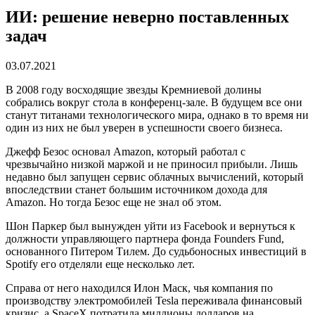
ИИ: решение неверно поставленных
задач
03.07.2021
В 2008 году восходящие звезды Кремниевой долины
собрались вокруг стола в конференц-зале. В будущем все они
станут титанами технологического мира, однако в то время ни
один из них не был уверен в успешности своего бизнеса.
Джефф Безос основал Amazon, который работал с
чрезвычайно низкой маржой и не приносил прибыли. Лишь
недавно был запущен сервис облачных вычислений, который
впоследствии станет большим источником дохода для
Amazon. Но тогда Безос еще не знал об этом.
Шон Паркер был вынужден уйти из Facebook и вернуться к
должности управляющего партнера фонда Founders Fund,
основанного Питером Тилем. До судьбоносных инвестиций в
Spotify его отделяли еще несколько лет.
Справа от него находился Илон Маск, чья компания по
производству электромобилей Tesla переживала финансовый
кризис, а SpaceX потратила миллионы долларов на