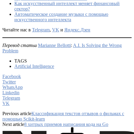
Как искусственный интеллект меняет финансовый
сектор?
Автоматическое создание музыки с помощью
искусственного интеллекта
Читайте нас в
Telegram
,
VK
и
Яндекс.Дзен
Перевод статьи
Marianne Bellotti
:
A.I. Is Solving the Wrong
Problem
TAGS
Artificial Intelligence
Facebook
Twitter
WhatsApp
Linkedin
Telegram
VK
Previous article
Классификация текстов отзывов о фильмах с
помощью Scikit-learn
Next article
8 хитрых приемов написания кода на Go