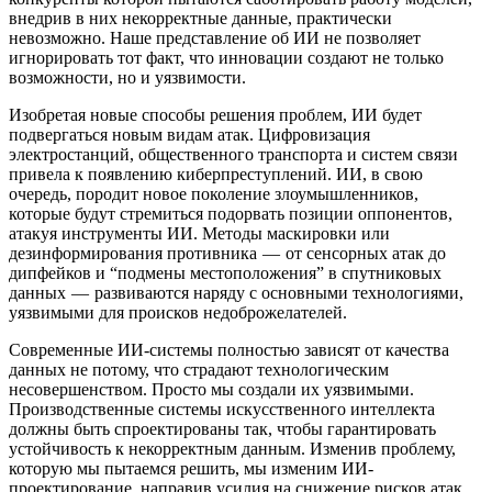
внедрив в них некорректные данные, практически
невозможно. Наше представление об ИИ не позволяет
игнорировать тот факт, что инновации создают не только
возможности, но и уязвимости.
Изобретая новые способы решения проблем, ИИ будет
подвергаться новым видам атак. Цифровизация
электростанций, общественного транспорта и систем связи
привела к появлению киберпреступлений. ИИ, в свою
очередь, породит новое поколение злоумышленников,
которые будут стремиться подорвать позиции оппонентов,
атакуя инструменты ИИ. Методы маскировки или
дезинформирования противника — от сенсорных атак до
дипфейков и “подмены местоположения” в спутниковых
данных — развиваются наряду с основными технологиями,
уязвимыми для происков недоброжелателей.
Современные ИИ-системы полностью зависят от качества
данных не потому, что страдают технологическим
несовершенством. Просто мы создали их уязвимыми.
Производственные системы искусственного интеллекта
должны быть спроектированы так, чтобы гарантировать
устойчивость к некорректным данным. Изменив проблему,
которую мы пытаемся решить, мы изменим ИИ-
проектирование, направив усилия на снижение рисков атак.