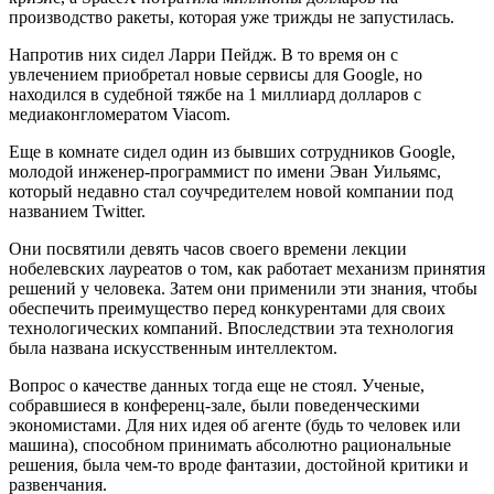
производство ракеты, которая уже трижды не запустилась.
Напротив них сидел Ларри Пейдж. В то время он с
увлечением приобретал новые сервисы для Google, но
находился в судебной тяжбе на 1 миллиард долларов с
медиаконгломератом Viacom.
Еще в комнате сидел один из бывших сотрудников Google,
молодой инженер-программист по имени Эван Уильямс,
который недавно стал соучредителем новой компании под
названием Twitter.
Они посвятили девять часов своего времени лекции
нобелевских лауреатов о том, как работает механизм принятия
решений у человека. Затем они применили эти знания, чтобы
обеспечить преимущество перед конкурентами для своих
технологических компаний. Впоследствии эта технология
была названа искусственным интеллектом.
Вопрос о качестве данных тогда еще не стоял. Ученые,
собравшиеся в конференц-зале, были поведенческими
экономистами. Для них идея об агенте (будь то человек или
машина), способном принимать абсолютно рациональные
решения, была чем-то вроде фантазии, достойной критики и
развенчания.