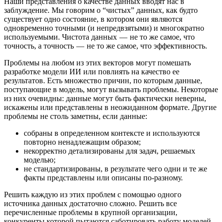
Наши представления о качестве данных вводят нас в
заблуждение. Мы говорим о “чистых” данных, как будто
существует одно состояние, в котором они являются
одновременно точными (и непредвзятыми) и многократно
используемыми. Чистота данных — не то же самое, что
точность, а точность — не то же самое, что эффективность.
Проблемы на любом из этих векторов могут помешать
разработке модели ИИ или повлиять на качество ее
результатов. Есть множество причин, по которым данные,
поступающие в модель, могут вызывать проблемы. Некоторые
из них очевидны: данные могут быть фактически неверны,
искажены или представлены в неожиданном формате. Другие
проблемы не столь заметны, если данные:
собраны в определенном контексте и используются
повторно ненадлежащим образом;
некорректно детализированы для задач, решаемых
моделью;
не стандартизированы, в результате чего одни и те же
факты представлены или описаны по-разному.
Решить каждую из этих проблем с помощью одного
источника данных достаточно сложно. Решить все
перечисленные проблемы в крупной организации,
конкуренты которой пытаются саботировать работу моделей,