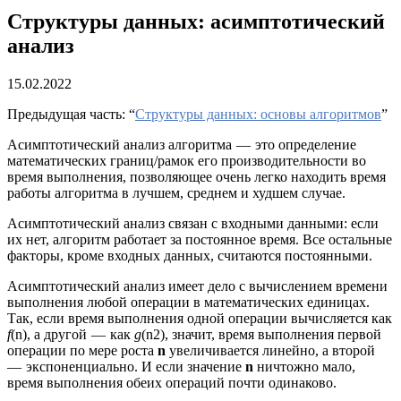
Структуры данных: асимптотический
анализ
15.02.2022
Предыдущая часть: “
Структуры данных: основы алгоритмов
”
Асимптотический анализ алгоритма — это определение
математических границ/рамок его производительности во
время выполнения, позволяющее очень легко находить время
работы алгоритма в лучшем, среднем и худшем случае.
Асимптотический анализ связан c входными данными: если
их нет, алгоритм работает за постоянное время. Все остальные
факторы, кроме входных данных, считаются постоянными.
Асимптотический анализ имеет дело с вычислением времени
выполнения любой операции в математических единицах.
Так, если время выполнения одной операции вычисляется как
f
(n), а другой — как
g
(n2), значит, время выполнения первой
операции по мере роста
n
увеличивается линейно, а второй
— экспоненциально. И если значение
n
ничтожно мало,
время выполнения обеих операций почти одинаково.