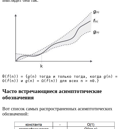
Выглядит она так:
θ(
f
(n)) = {
g
(n) тогда и только тогда, когда 
g
(n) = 
Ο(
f
(n)) и 
g
(n) = Ω(
f
(n)) для всех n > n0.}
Часто встречающиеся асимптотические
обозначения
Вот список самых распространенных асимптотических
обозначений: