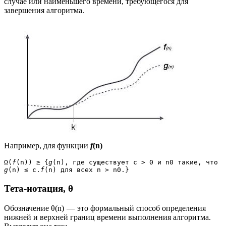
случае или наименьшего времени, требующегося для
завершения алгоритма.
Например, для функции
f
(n)
Ω(
f
(n)) ≥ {
g
(n), где существует c > 0 и n0 такие, что 
g
(n) ≤ c.
f
(n) для всех n > n0.}
Тета-нотация, θ
Обозначение θ(n) — это формальный способ определения
нижней и верхней границ времени выполнения алгоритма.