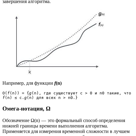
завершения алгоритма.
Например, для функции
f
(n)
Ο(
f
(n)) = {
g
(n), где существует c > 0 и n0 такие, что 
f
(n) ≤ c.
g
(n) для всех n > n0.}
Омега-нотация, Ω
Обозначение Ω(n) — это формальный способ определения
нижней границы времени выполнения алгоритма.
Применяется для измерения временной сложности в лучшем