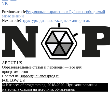
VK
Previous article
Регулярные выражения в Python: необходимый
запас знаний
Next article
Структуры данных: «жадные» алгоритмы
ABOUT US
Образовательные статьи и переводы — всё для
программистов
Contact us:
support@nuancesprog.ru
FOLLOW US
© Nuances of programming, 2018-2020. При копировании
материала ссылка на источник обязательна.