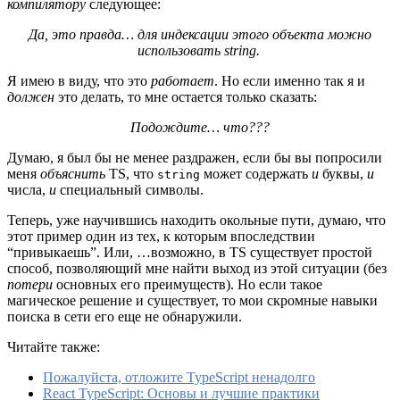
компилятору
следующее:
Да, это правда… для индексации этого объекта можно
использовать string.
Я имею в виду, что это
работает
. Но если именно так я и
должен
это делать, то мне остается только сказать:
Подождите… что???
Думаю, я был бы не менее раздражен, если бы вы попросили
меня
объяснить
TS, что
может содержать
и
буквы,
и
string
числа,
и
специальный символы.
Теперь, уже научившись находить окольные пути, думаю, что
этот пример один из тех, к которым впоследствии
“привыкаешь”. Или, …возможно, в TS существует простой
способ, позволяющий мне найти выход из этой ситуации (без
потери
основных его преимуществ). Но если такое
магическое решение и существует, то мои скромные навыки
поиска в сети его еще не обнаружили.
Читайте также:
Пожалуйста, отложите TypeScript ненадолго
React TypeScript: Основы и лучшие практики