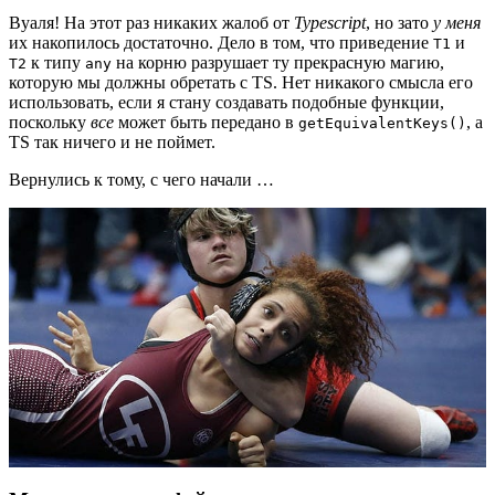
Вуаля! На этот раз никаких жалоб от
Typescript
, но зато
у меня
их накопилось достаточно. Дело в том, что приведение
и
T1
к типу
на корню разрушает ту прекрасную магию,
T2
any
которую мы должны обретать с TS. Нет никакого смысла его
использовать, если я стану создавать подобные функции,
поскольку
все
может быть передано в
, а
getEquivalentKeys()
TS так ничего и не поймет.
Вернулись к тому, с чего начали …