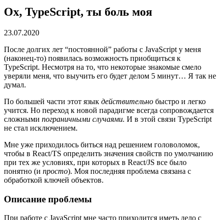
Ох, TypeScript, ты боль моя
23.07.2020
После долгих лет “постоянной” работы с JavaScript у меня
(наконец-то) появилась возможность приобщиться к
TypeScript. Несмотря на то, что некоторые знакомые смело
уверяли меня, что выучить его будет делом 5 минут… Я так не
думал.
По большей части этот язык
действительно
быстро и легко
учится. Но переход к новой парадигме всегда сопровождается
сложными
пограничными случаями.
И в этой связи TypeScript
не стал исключением.
Мне уже приходилось биться над решением головоломок,
чтобы в React/TS определить значения свойств по умолчанию
при тех же условиях, при которых в React/JS все было
понятно (и
просто
). Моя последняя проблема связана с
обработкой ключей объектов.
Описание проблемы
При работе с JavaScript мне часто приходится иметь дело с