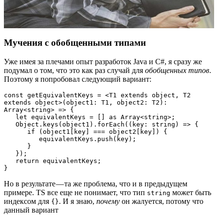
Мучения с обобщенными типами
Уже имея за плечами опыт разработок Java и C#, я сразу же
подумал о том, что это как раз случай для
обобщенных типов
.
Поэтому я попробовал следующий вариант:
const getEquivalentKeys = <T1 extends object, T2 
extends object>(object1: T1, object2: T2): 
Array<string> => {

   let equivalentKeys = [] as Array<string>;

   Object.keys(object1).forEach((key: string) => {

      if (object1[key] === object2[key]) {

         equivalentKeys.push(key);

      }

   });

   return equivalentKeys;

}
Но в результате — та же проблема, что и в предыдущем
примере. TS все еще не понимает, что тип
может быть
string
индексом для
. И я знаю,
почему
он жалуется, потому что
{}
данный вариант