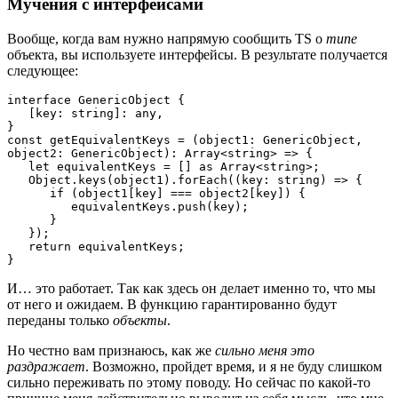
Мучения с интерфейсами
Вообще, когда вам нужно напрямую сообщить TS о
типе
объекта, вы используете интерфейсы. В результате получается
следующее:
interface GenericObject {

   [key: string]: any,

}

const getEquivalentKeys = (object1: GenericObject, 
object2: GenericObject): Array<string> => {

   let equivalentKeys = [] as Array<string>;

   Object.keys(object1).forEach((key: string) => {

      if (object1[key] === object2[key]) {

         equivalentKeys.push(key);

      }

   });

   return equivalentKeys;

}
И… это работает. Так как здесь он делает именно то, что мы
от него и ожидаем. В функцию гарантированно будут
переданы только
объекты
.
Но честно вам признаюсь, как же
сильно меня это
раздражает
. Возможно, пройдет время, и я не буду слишком
сильно переживать по этому поводу. Но сейчас по какой-то