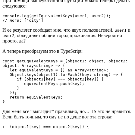
При помощи вышеуказанной функции можно теперь сделать
следующее:
console.log(getEquivalentKeys(user1, user2));

// логи: ['city']
И ее результат сообщает мне, что двух пользователей,
и
user1
, объединяет общий город проживания. Невероятно
user2
просто, да?
А теперь преобразуем это в TypeScript:
const getEquivalentKeys = (object1: object, object2: 
object: Array<string> => {

   let equivalentKeys = [] as Array<string>;

   Object.keys(object1).forEach((key: string) => {

      if (object1[key] === object2[key]) {

         equivalentKeys.push(key);

      }

   });

   return equivalentKeys;

}
Для меня все “выглядит” правильно, но… TS это не нравится.
Если быть точным, то ему не по душе вот эта строка:
if (object1[key] === object2[key]) {