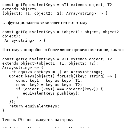
const getEquivalentKeys = <T1 extends object, T2 
extends object>

(object1: T1, object2: T2): Array<string> => {
… функционально эквивалентен вот этому:
const getEquivalentKeys = (object1: object, object2: 
object):

 Array<string> => {
Поэтому я попробовал более явное приведение типов, как то:
const getEquivalentKeys = <T1 extends object, T2 
extends object>(object1: T1, object2: T2): 
Array<string> => {

   let equivalentKeys = [] as Array<string>;

   Object.keys(object1).forEach((key: string) => {

      const key1 = key as keyof T1;

      const key2 = key as keyof T2;

      if (object1[key1] === object2[key2]) {

         equivalentKeys.push(key);

      }

   });

   return equivalentKeys;

}
Теперь TS снова жалуется на строку: