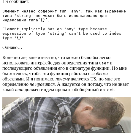
TS сообщает:
Элемент неявно содержит тип 'any', так как выражение 
типа 'string' не может быть использовано для 
индексации типа‘{}’.

Element implicitly has an 'any' type because 
expression of type 'string' can't be used to index 
type '{}'.
Однако…
Конечно же, мне известно, что можно было бы легко
использовать интерфейс для определения типа
и
user
последующего объявления его в сигнатуре функции. Но мне
бы хотелось, чтобы эта функция работала с
любыми
объектами. И я понимаю,
почему
жалуется TS, но мне это
определенно
не нравится
. А жалуется он потому, что не знает
какой
тип
должен индексировать обобщённый
.
object