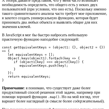
А теперь давайте представим, что у меня часто возникает
необходимость определить, что общего есть у неких двух
пользователей (при условии, что оно есть). Поскольку именно
такого сравнительного анализа часто требует мое приложение,
я захотел создать универсальную функцию, которая будет
принимать два
любых
объекта и выявлять общие для них
значения ключей.
В JavaScript я мог бы быстро набросать небольшую
практичную функцию наподобие следующей:
const getEquivalentKeys = (object1: {}, object2 = {}) 
=> {

   let equivalentKeys = [];

   Object.keys(object1).forEach(key => {

      if (object1[key] === object2[key]) {

         equivalentKeys.push(key);

      }

   });

   return equivalentKeys;

}
Примечание
: я понимаю, что существует даже более
продуктивный способ решения этой задачи, например при
помощи хорошей функции
. Но на мой взгляд, этот
.map()
вариант более наглядный (в смысле более
содержательный
).