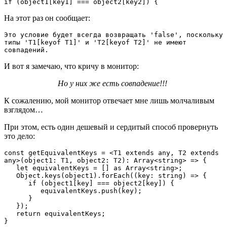
if (object1[key1] === object2[key2]) {
На этот раз он сообщает:
Это условие будет всегда возвращать 
'false'
, поскольку 
типы 
'T1[keyof T1]'
 и 
'T2[keyof T2]'
 не имеют 
совпадений.
И вот я замечаю, что кричу в монитор:
Но у них же есть совпадение!!!
К сожалению, мой монитор отвечает мне лишь молчаливым
взглядом…
При этом, есть один дешевый и сердитый способ провернуть
это дело:
const getEquivalentKeys = <T1 extends any, T2 extends 
any>(object1: T1, object2: T2): Array<string> => {

   let equivalentKeys = [] as Array<string>;

   Object.keys(object1).forEach((key: string) => {

      if (object1[key] === object2[key]) {

         equivalentKeys.push(key);

      }

   });

   return equivalentKeys;

}