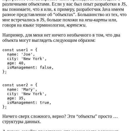
различными объектами. Если у вас был опыт разработки в JS,
вы понимаете, что я или, к примеру, разработчик Java имеем
разное представление об “объектах”. Большинство из тех, что
мне встречались в JS, больше похожи на
хеш-карты
или,
говоря на языке терминологии,
кортежи
.
Например, для меня нет ничего необычного в том, что два
объекта могут выглядеть следующим образом:
const user1 = {

  name: 'Joe',

  city: 'New York',

  age: 40,

  isManagement: false,

};

const user2 = {

  name: 'Mary',

  city: 'New York',

  age: 35,

  isManagement: true,

};
Ничего сверх сложного, верно? Эти “объекты” просто …
структуры данных.