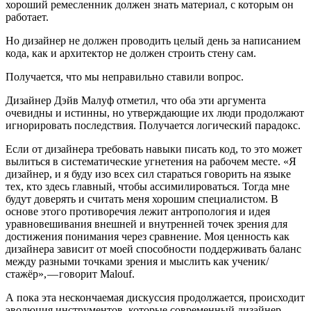
хороший ремесленник должен знать материал, с которым он
работает.
Но дизайнер не должен проводить целый день за написанием
кода, как и архитектор не должен строить стену сам.
Получается, что мы неправильно ставили вопрос.
Дизайнер Дэйв Малуф отметил, что оба эти аргумента
очевидны и истинны, но утверждающие их люди продолжают
игнорировать последствия. Получается логический парадокс.
Если от дизайнера требовать навыки писать код, то это может
вылиться в систематические угнетения на рабочем месте. «Я
дизайнер, и я буду изо всех сил стараться говорить на языке
тех, кто здесь главный, чтобы ассимилироваться. Тогда мне
будут доверять и считать меня хорошим специалистом. В
основе этого противоречия лежит антропология и идея
уравновешивания внешней и внутренней точек зрения для
достижения понимания через сравнение. Моя ценность как
дизайнера зависит от моей способности поддерживать баланс
между разными точками зрения и мыслить как ученик/
стажёр», — говорит Malouf.
А пока эта нескончаемая дискуссия продолжается, происходит
эволюция инструментов, которые современный дизайнер