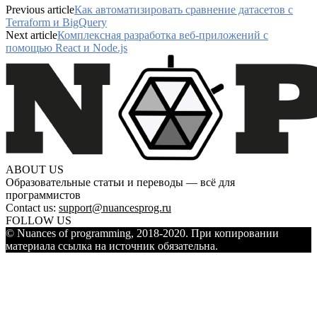
Previous article
Как автоматизировать сравнение датасетов с
Terraform и BigQuery
Next article
Комплексная разработка веб-приложений с
помощью React и Node.js
ABOUT US
Образовательные статьи и переводы — всё для
программистов
Contact us:
support@nuancesprog.ru
FOLLOW US
© Nuances of programming, 2018-2020. При копировании
материала ссылка на источник обязательна.