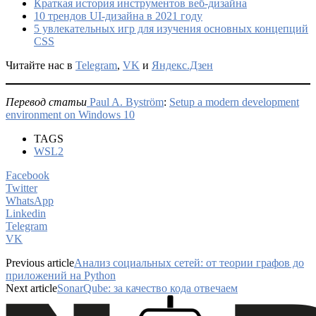
Краткая история инструментов веб-дизайна
10 трендов UI-дизайна в 2021 году
5 увлекательных игр для изучения основных концепций
CSS
Читайте нас в
Telegram
,
VK
и
Яндекс.Дзен
Перевод статьи
Paul A. Byström
:
Setup a modern development
environment on Windows 10
TAGS
WSL2
Facebook
Twitter
WhatsApp
Linkedin
Telegram
VK
Previous article
Анализ социальных сетей: от теории графов до
приложений на Python
Next article
SonarQube: за качество кода отвечаем