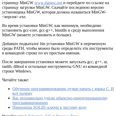
страницу MinGW
www.mingw.org
и перейдите по ссылке на
страницу загрузки MinGW. Скачайте последнюю версию
установщика MinGW, которая должна называться MinGW-
<версия>.exe.
Во время установки MinGW, как минимум, необходимо
установить gcc-core, gcc-g++, binutils и среду выполнения
MinGW (можете установить и больше).
Добавьте подкаталог bin установки MinGW в переменную
среды PATH, чтобы можно было определить эти инструменты
в командной строке по их простым именам.
После завершения установки можете запускать gcc, g++, ar,
ranlib, dlltool и остальные инструменты GNU из командной
строки Windows.
Читайте также:
Обучение программированию лучше начать с языка С. И
вот почему
Вас неправильно учили объектно-ориентированному
программированию
Принципы SOLID - ключи к чистому коду