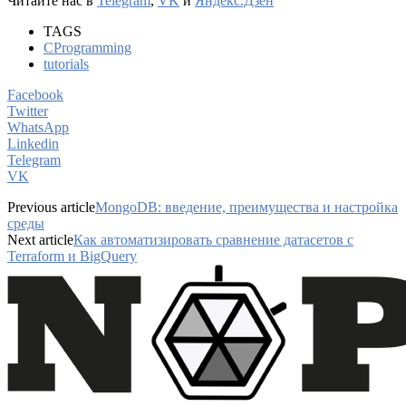
Читайте нас в
Telegram
,
VK
и
Яндекс.Дзен
TAGS
CProgramming
tutorials
Facebook
Twitter
WhatsApp
Linkedin
Telegram
VK
Previous article
MongoDB: введение, преимущества и настройка
среды
Next article
Как автоматизировать сравнение датасетов с
Terraform и BigQuery