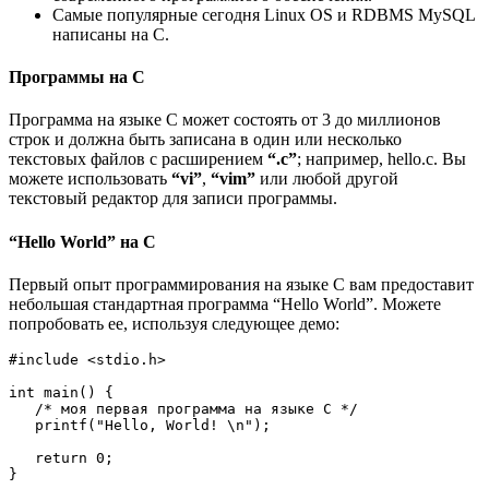
Самые популярные сегодня Linux OS и RDBMS MySQL
написаны на C.
Программы на C
Программа на языке C может состоять от 3 до миллионов
строк и должна быть записана в один или несколько
текстовых файлов с расширением
“.c”
; например, hello.c. Вы
можете использовать
“vi”
,
“vim”
или любой другой
текстовый редактор для записи программы.
“Hello World” на C
Первый опыт программирования на языке С вам предоставит
небольшая стандартная программа “Hello World”. Можете
попробовать ее, используя следующее демо:
#include <stdio.h>

int main() {

   /* моя первая программа на языке C */

   printf("Hello, World! \n");

   return 0;

}