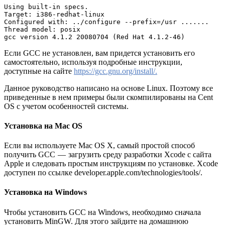
Using built-in specs.
Target: i386-redhat-linux
Configured with: ../configure --prefix=/usr .......
Thread model: posix
gcc version 4.1.2 20080704 (Red Hat 4.1.2-46)
Если GCC не установлен, вам придется установить его
самостоятельно, используя подробные инструкции,
доступные на сайте
https://gcc.gnu.org/install/.
Данное руководство написано на основе Linux. Поэтому все
приведенные в нем примеры были скомпилированы на Cent
OS с учетом особенностей системы.
Установка на Mac OS
Если вы используете Mac OS X, самый простой способ
получить GCC — загрузить среду разработки Xcode с сайта
Apple и следовать простым инструкциям по установке. Xcode
доступен по ссылке developer.apple.com/technologies/tools/.
Установка на Windows
Чтобы установить GCC на Windows, необходимо сначала
установить MinGW. Для этого зайдите на домашнюю