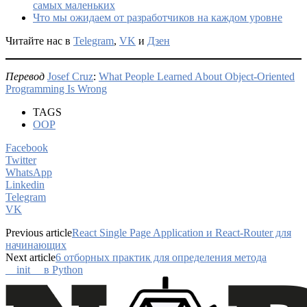
самых маленьких
Что мы ожидаем от разработчиков на каждом уровне
Читайте нас в
Telegram
,
VK
и
Дзен
Перевод
Josef Cruz
:
What People Learned About Object-Oriented
Programming Is Wrong
TAGS
OOP
Facebook
Twitter
WhatsApp
Linkedin
Telegram
VK
Previous article
React Single Page Application и React-Router для
начинающих
Next article
6 отборных практик для определения метода
__init__ в Python