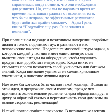
справляемся, когда помним, что они необходимы
для развития. Но, если мы не научимся время от
времени испытывать радость от осознания того,
что были неправы, то эффективных результатов
будет добиться крайне сложно», — Адам Грант,
книга “Подумайте еще раз. Сила знания о
незнании”.
При правильном подходе и позитивном намерении подобные
диалоги только поднимают дух и развивают в нас
человеческие качества. Представьте мозговой штурм задачи, в
котором каждый участник имеет единственную цель —
вынести свои взгляды на обсуждение, чтобы улучшить
продукт или доработать некую идею. Когда никто не
стремится просто похвастать своей ученостью или багажом
знаний. Когда внимание уделяется не самым крикливым
участникам, а поистине лучшим идеям.
Нам всем бы хотелось быть частью такой команды. Исходя из
этой идеи, я предложила своим коллегам, прежде чем
принимать окончательное решение, сперва обращаться друг к
другу за обратной связью и пересматривать свои домыслы на
основе сторонних рекомендаций.
И такой подход сработал прекрасно. В результате коллектив