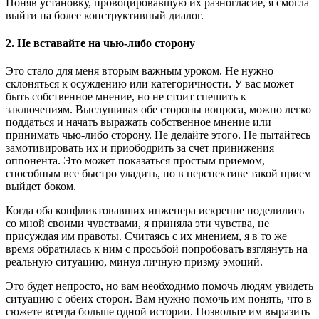
Поняв установку, провоцировавшую их разногласие, я смогла
выйти на более конструктивный диалог.
2. Не вставайте на чью-либо сторону
Это стало для меня вторым важным уроком. Не нужно
склоняться к осуждению или категоричности. У вас может
быть собственное мнение, но не стоит спешить к
заключениям. Выслушивая обе стороны вопроса, можно легко
поддаться и начать выражать собственное мнение или
принимать чью-либо сторону. Не делайте этого. Не пытайтесь
замотивировать их и приободрить за счет принижения
оппонента. Это может показаться простым приемом,
способным все быстро уладить, но в перспективе такой прием
выйдет боком.
Когда оба конфликтовавших инженера искренне поделились
со мной своими чувствами, я приняла эти чувства, не
присуждая им правоты. Считаясь с их мнением, я в то же
время обратилась к ним с просьбой попробовать взглянуть на
реальную ситуацию, минуя личную призму эмоций.
Это будет непросто, но вам необходимо помочь людям увидеть
ситуацию с обеих сторон. Вам нужно помочь им понять, что в
сюжете всегда больше одной истории. Позвольте им выразить