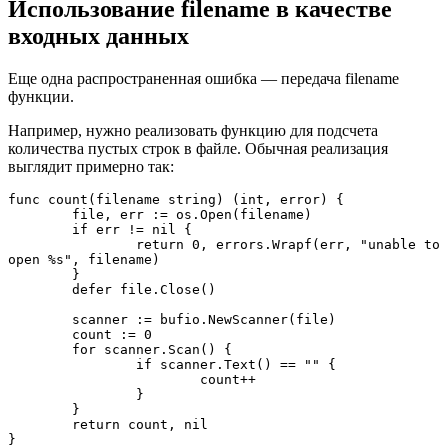
Использование filename в качестве
входных данных
Еще одна распространенная ошибка — передача filename
функции.
Например, нужно реализовать функцию для подсчета
количества пустых строк в файле. Обычная реализация
выглядит примерно так:
func count(filename string) (int, error) {

	file, err := os.Open(filename)

	if err != nil {

		return 0, errors.Wrapf(err, "unable to 
open %s", filename)

	}

	defer file.Close()

	scanner := bufio.NewScanner(file)

	count := 0

	for scanner.Scan() {

		if scanner.Text() == "" {

			count++

		}

	}

	return count, nil

}