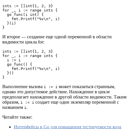
ints := []int{1, 2, 3}

for _, i := range ints {

  go func(i int) {

    fmt.Printf("%v\n", i)

  }(i)

}
И второе — создание еще одной переменной в области
видимости цикла for:
ints := []int{1, 2, 3}

for _, i := range ints {

  i := i

  go func() {

    fmt.Printf("%v\n", i)

  }()

}
Выполнение вызова
может показаться странным,
i := i
однако это допустимое действие. Нахождение в цикле
предполагает нахождение в другой области видимости. Таким
образом,
создает еще один экземпляр переменной с
i := i
названием
.
i
Читайте также:
Интерфейсы в Go для повышения тестируемости кода