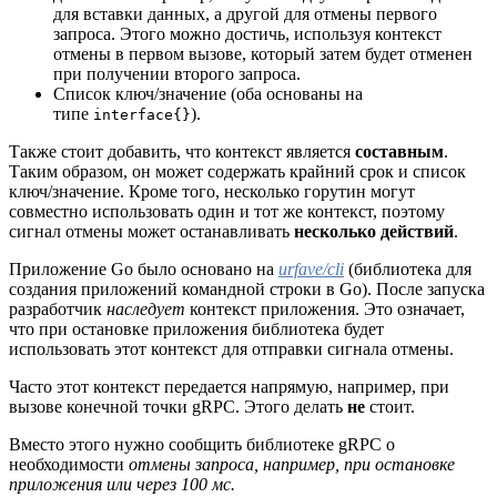
для вставки данных, а другой для отмены первого
запроса. Этого можно достичь, используя контекст
отмены в первом вызове, который затем будет отменен
при получении второго запроса.
Список ключ/значение (оба основаны на
типе
).
interface{}
Также стоит добавить, что контекст является
составным
.
Таким образом, он может содержать крайний срок и список
ключ/значение. Кроме того, несколько горутин могут
совместно использовать один и тот же контекст, поэтому
сигнал отмены может останавливать
несколько действий
.
Приложение Go было основано на
urfa
v
e/cli
(библиотека для
создания приложений командной строки в Go). После запуска
разработчик
наследует
контекст приложения. Это означает,
что при остановке приложения библиотека будет
использовать этот контекст для отправки сигнала отмены.
Часто этот контекст передается напрямую, например, при
вызове конечной точки gRPC. Этого делать
не
стоит.
Вместо этого нужно сообщить библиотеке gRPC о
необходимости
отмены запроса, например, при остановке
приложения или через 100 мс.