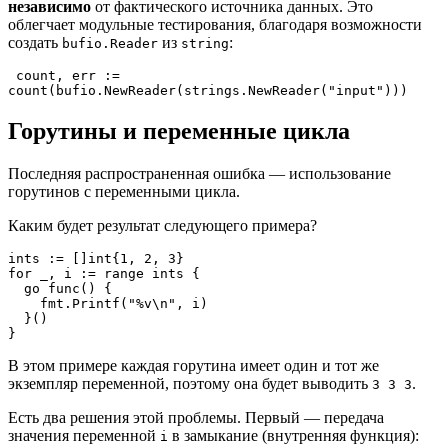
независимо
от фактического источника данных. Это
облегчает модульные тестирования, благодаря возможности
создать
из
:
bufio.Reader
string
 count, err := 
count(bufio.NewReader(strings.NewReader("input"))) 
Горутины и переменные цикла
Последняя распространенная ошибка — использование
горутинов с переменными цикла.
Каким будет результат следующего примера?
ints := []int{1, 2, 3}

for _, i := range ints {

  go func() {

    fmt.Printf("%v\n", i)

  }()

}
В этом примере каждая горутина имеет один и тот же
экземпляр переменной, поэтому она будет выводить
.
3 3 3
Есть два решения этой проблемы. Первый — передача
значения переменной
в замыкание (внутренняя функция):
i