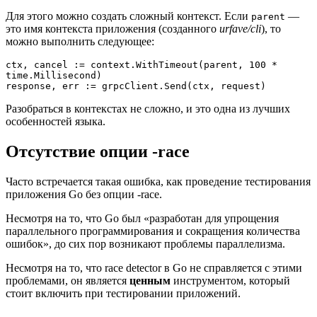
Для этого можно создать сложный контекст. Если
—
parent
это имя контекста приложения (созданного
urfave/cli
), то
можно выполнить следующее:
ctx, cancel := context.WithTimeout(parent, 100 * 
time.Millisecond)

response, err := grpcClient.Send(ctx, request)
Разобраться в контекстах не сложно, и это одна из лучших
особенностей языка.
Отсутствие опции -race
Часто встречается такая ошибка, как проведение тестирования
приложения Go без опции -race.
Несмотря на то, что Go был «разработан для упрощения
параллельного программирования и сокращения количества
ошибок», до сих пор возникают проблемы параллелизма.
Несмотря на то, что race detector в Go не справляется с этими
проблемами, он является
ценным
инструментом, который
стоит включить при тестировании приложений.