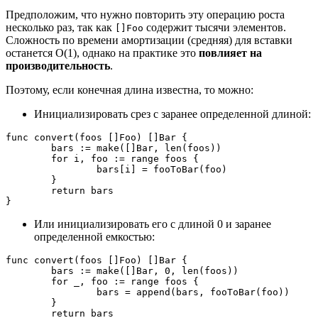
Предположим, что нужно повторить эту операцию роста
несколько раз, так как
содержит тысячи элементов.
[]Foo
Сложность по времени амортизации (средняя) для вставки
останется O(1), однако на практике это
повлияет на
производительность
.
Поэтому, если конечная длина известна, то можно:
Инициализировать срез с заранее определенной длиной:
func convert(foos []Foo) []Bar {

	bars := make([]Bar, len(foos))

	for i, foo := range foos {

		bars[i] = fooToBar(foo)

	}

	return bars

}
Или инициализировать его с длиной 0 и заранее
определенной емкостью:
func convert(foos []Foo) []Bar {

	bars := make([]Bar, 0, len(foos))

	for _, foo := range foos {

		bars = append(bars, fooToBar(foo))

	}

	return bars
