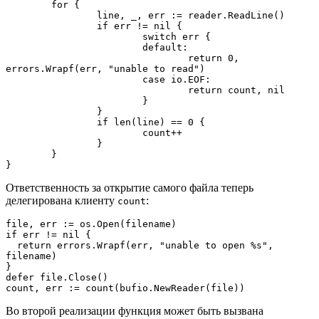
	for {

		line, _, err := reader.ReadLine()

		if err != nil {

			switch err {

			default:

				return 0, 
errors.Wrapf(err, "unable to read")

			case io.EOF:

				return count, nil

			}

		}

		if len(line) == 0 {

			count++

		}

	}

}
Ответственность за открытие самого файла теперь
делегирована клиенту
:
count
file, err := os.Open(filename)

if err != nil {

  return errors.Wrapf(err, "unable to open %s", 
filename)

}

defer file.Close()

count, err := count(bufio.NewReader(file))
Во второй реализации функция может быть вызвана