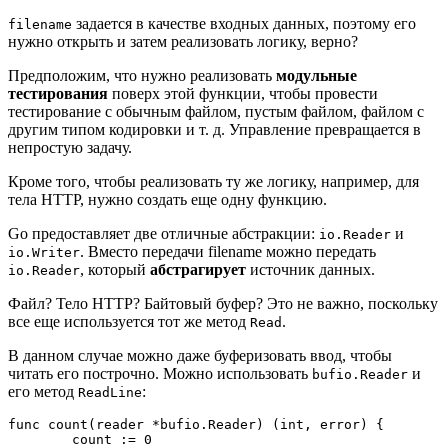
задается в качестве входных данных, поэтому его
filename
нужно открыть и затем реализовать логику, верно?
Предположим, что нужно реализовать
модульные
тестирования
поверх этой функции, чтобы провести
тестирование с обычным файлом, пустым файлом, файлом с
другим типом кодировки и т. д. Управление превращается в
непростую задачу.
Кроме того, чтобы реализовать ту же логику, например, для
тела HTTP, нужно создать еще одну функцию.
Go предоставляет две отличные абстракции:
и
io.Reader
. Вместо передачи filename можно передать
io.Writer
, который
абстрагирует
источник данных.
io.Reader
Файл? Тело HTTP? Байтовый буфер? Это не важно, поскольку
все еще используется тот же метод
.
Read
В данном случае можно даже буферизовать ввод, чтобы
читать его построчно. Можно использовать
и
bufio.Reader
его метод
:
ReadLine
func count(reader *bufio.Reader) (int, error) {

	count := 0
