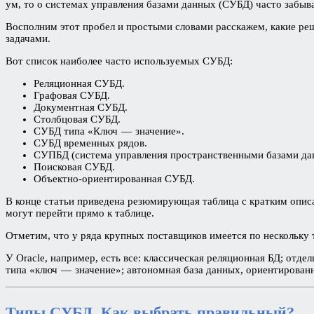
ум, то о системах управления базами данных (СУБД) часто забыв
Восполним этот пробел и простыми словами расскажем, какие ре
задачами.
Вот список наиболее часто используемых СУБД:
Реляционная СУБД.
Графовая СУБД.
Документная СУБД.
Столбцовая СУБД.
СУБД типа «Ключ — значение».
СУБД временных рядов.
СУПБД (система управления пространственными базами да
Поисковая СУБД.
Объектно-ориентированная СУБД.
В конце статьи приведена резюмирующая таблица с кратким опис
могут перейти прямо к таблице.
Отметим, что у ряда крупных поставщиков имеется по нескольку
У Oracle, например, есть все: классическая реляционная БД; отд
типа «ключ — значение»; автономная база данных, ориентированна
Типы СУБД. Как выбрать правильный?