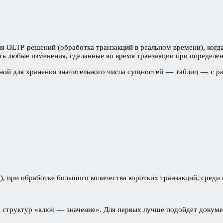
ния OLTP-решений (обработка транзакций в реальном времени), ког
ть любые изменения, сделанные во время транзакции при определе
нной для хранения значительного числа сущностей — таблиц — с р
), при обработке большого количества коротких транзакций, среди
ых структур «ключ — значение». Для первых лучше подойдет доку