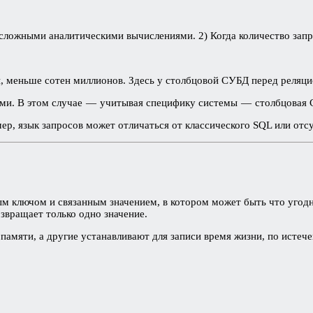
 сложными аналитическими вычислениями. 2) Когда количество зап
осы, меньше сотен миллионов. Здесь у столбцовой СУБД перед реля
ами. В этом случае — учитывая специфику системы — столбцовая 
ер, язык запросов может отличаться от классического SQL или отс
ым ключом и связанным значением, в котором может быть что угод
звращает только одно значение.
мяти, а другие устанавливают для записи время жизни, по истечен