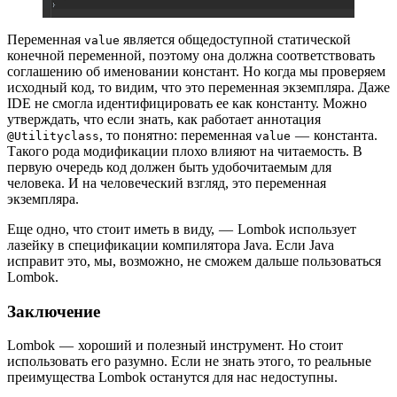
Переменная
является общедоступной статической
value
конечной переменной, поэтому она должна соответствовать
соглашению об именовании констант. Но когда мы проверяем
исходный код, то видим, что это переменная экземпляра. Даже
IDE не смогла идентифицировать ее как константу. Можно
утверждать, что если знать, как работает аннотация
, то понятно: переменная
— константа.
@Utilityclass
value
Такого рода модификации плохо влияют на читаемость. В
первую очередь код должен быть удобочитаемым для
человека. И на человеческий взгляд, это переменная
экземпляра.
Еще одно, что стоит иметь в виду, — Lombok использует
лазейку в спецификации компилятора Java. Если Java
исправит это, мы, возможно, не сможем дальше пользоваться
Lombok.
Заключение
Lombok — хороший и полезный инструмент. Но стоит
использовать его разумно. Если не знать этого, то реальные
преимущества Lombok останутся для нас недоступны.