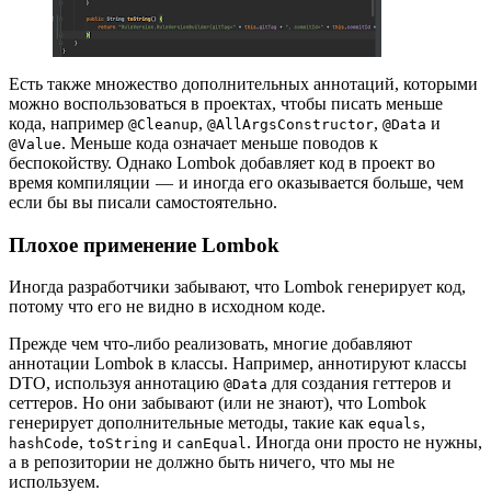
Есть также множество дополнительных аннотаций, которыми
можно воспользоваться в проектах, чтобы писать меньше
кода, например
,
,
и
@Cleanup
@AllArgsConstructor
@Data
. Меньше кода означает меньше поводов к
@Value
беспокойству. Однако Lombok добавляет код в проект во
время компиляции — и иногда его оказывается больше, чем
если бы вы писали самостоятельно.
Плохое применение Lombok
Иногда разработчики забывают, что Lombok генерирует код,
потому что его не видно в исходном коде.
Прежде чем что-либо реализовать, многие добавляют
аннотации Lombok в классы. Например, аннотируют классы
DTO, используя аннотацию
для создания геттеров и
@Data
сеттеров. Но они забывают (или не знают), что Lombok
генерирует дополнительные методы, такие как
,
equals
,
и
. Иногда они просто не нужны,
hashCode
toString
canEqual
а в репозитории не должно быть ничего, что мы не
используем.