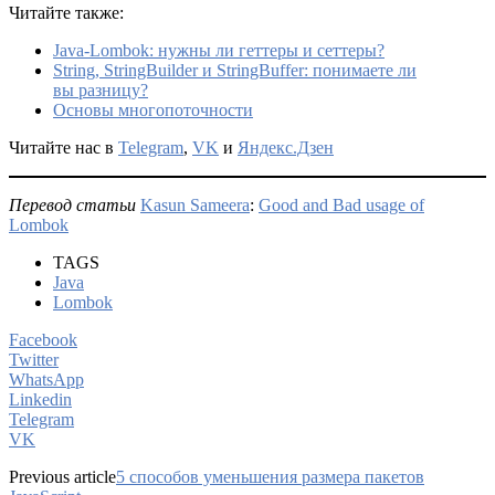
Читайте также:
Java-Lombok: нужны ли геттеры и сеттеры?
String, StringBuilder и StringBuffer: понимаете ли
вы разницу?
Основы многопоточности
Читайте нас в
Telegram
,
VK
и
Яндекс.Дзен
Перевод статьи
Kasun Sameera
:
Good and Bad usage of
Lombok
TAGS
Java
Lombok
Facebook
Twitter
WhatsApp
Linkedin
Telegram
VK
Previous article
5 способов уменьшения размера пакетов