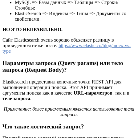
MySQL => Базы данных => Таблицы => Строки/
Столбцы;
ElasticSearch => Индексы => Типы => Документы со
свойствами.
НО ЭТО НЕПРАВИЛЬНО.
Сайт Elasticsearch очень хорошо объясняет разницу в
приведенном ниже посте:
https://www.elastic.co/blog/index-vs-
type
Параметры запроса (Query params) или тело
запроса (Request Body)?
Elasticsearch предоставил конечные точки REST API для
выполнения операций поиска. Этот API принимает
аргументы поиска как в качестве
URL-параметров
, так и в
теле запроса
.
Примечание: более приемлемым является использование тела
запроса.
Что такое логический запрос?