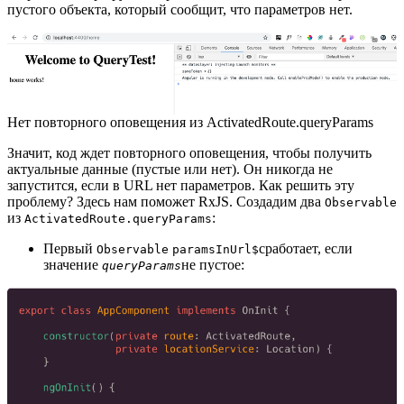
пустого объекта, который сообщит, что параметров нет.
Нет повторного оповещения из ActivatedRoute.queryParams
Значит, код ждет повторного оповещения, чтобы получить
актуальные данные (пустые или нет). Он никогда не
запустится, если в URL нет параметров. Как решить эту
проблему? Здесь нам поможет RxJS. Создадим два
Observable
из
:
ActivatedRoute.queryParams
Первый
сработает, если
Observable
paramsInUrl$
значение
не пустое:
queryParams