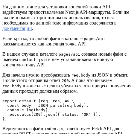
На данном этапе для установки конечной точки API
задействуем предоставляемые Next.js API-маршруты. Если же
вы не знакомы с принципом их использования, то вся
необходимая по данной теме информация содержится в
документации
.
Если кратко, то любой файл в каталоге
pages/api
рассматривается как конечная точка API.
В нашем случае в каталоге
создаем новый файл с
pages/api
именем
и в нем устанавливаем основную
contact.js
конечную точку API.
Для начала нужно преобразовать
из JSON в объект.
req.body
После этого отправим ответ
. А пока что выведем
200
в консоль с целью убедиться, что процесс получения
req.body
данных проходит должным образом.
export default (req, res) => {
  const body = JSON.parse(req.body);
  console.log(body);
  res.status(200).json({ status: 'OK' });
};
Вернувшись в файл
, задействуем Fetch API для
index.js
запроса POST к только что созданной конечной точке API.