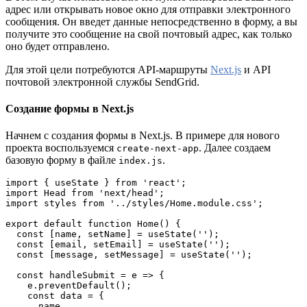
адрес или открывать новое окно для отправки электронного
сообщения. Он введет данные непосредственно в форму, а вы
получите это сообщение на свой почтовый адрес, как только
оно будет отправлено.
Для этой цели потребуются API-маршруты
Next.js
и API
почтовой электронной службы SendGrid.
Создание формы в Next.js
Начнем с создания формы в Next.js. В примере для нового
проекта воспользуемся
. Далее создаем
create-next-app
базовую форму в файле
.
index.js
import { useState } from 'react';
import Head from 'next/head';
import styles from '../styles/Home.module.css';
export default function Home() {
  const [name, setName] = useState('');
  const [email, setEmail] = useState('');
  const [message, setMessage] = useState('');
  const handleSubmit = e => {
    e.preventDefault();
    const data = {
      name,