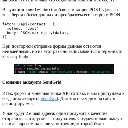
В функции
добавляем запрос POST. Для его
handleSubmit
тела берем объект данных и преобразуем его в строку JSON.
fetch('/api/contact', {
  method: 'post',
  body: JSON.stringify(data),
});
При повторной отправке формы данные остаются
неизменными, но на этот раз они записываются в терминале
как
.
req.body
Создание аккаунта SendGrid
Итак, форма и конечная точка API готовы, и мы приступаем к
созданию аккаунта
SendGrid
. Для этого заходим на сайт и
регистрируемся.
У нас будет 2 e-mail адреса: один послужит в качестве
отправителя, а другой — получателя. Создаем новый аккаунт
с e-mail адресом на ваше усмотрение, который будет