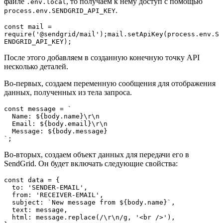
файле
, то получаем к нему доступ с помощью
.env.local
.
process.env.SENDGRID_API_KEY
const mail = 
require('@sendgrid/mail');mail.setApiKey(process.env.S
ENDGRID_API_KEY);
После этого добавляем в созданную конечную точку API
несколько деталей.
Во-первых, создаем переменную сообщения для отображения
данных, полученных из тела запроса.
const message = `
  Name: ${body.name}\r\n
  Email: ${body.email}\r\n
  Message: ${body.message}
`;
Во-вторых, создаем объект данных для передачи его в
SendGrid. Он будет включать следующие свойства:
const data = {
  to: 'SENDER-EMAIL',
  from: 'RECEIVER-EMAIL',
  subject: `New message from ${body.name}`,
  text: message,
  html: message.replace(/\r\n/g, '<br />'),