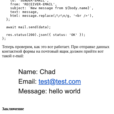
    to: 'SENDER-EMAIL',
    from: 'RECEIVER-EMAIL',
    subject: `New message from ${body.name}`,
    text: message,
    html: message.replace(/\r\n/g, '<br />'),
  };
  await mail.send(data);
  res.status(200).json({ status: 'OK' });
};
Теперь проверим, как это все работает. При отправке данных
контактной формы на почтовый ящик должен прийти вот
такой e-mail:
Заключение