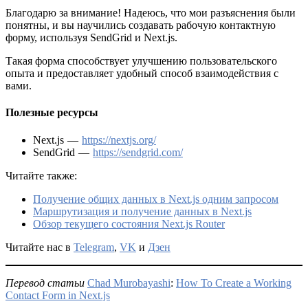
Благодарю за внимание! Надеюсь, что мои разъяснения были
понятны, и вы научились создавать рабочую контактную
форму, используя SendGrid и Next.js.
Такая форма способствует улучшению пользовательского
опыта и предоставляет удобный способ взаимодействия с
вами.
Полезные ресурсы
Next.js —
https://nextjs.org/
SendGrid —
https://sendgrid.com/
Читайте также:
Получение общих данных в Next.js одним запросом
Маршрутизация и получение данных в Next.js
Обзор текущего состояния Next.js Router
Читайте нас в
Telegram
,
VK
и
Дзен
Перевод статьи
Chad Murobayashi
:
How To Create a Working
Contact Form in Next.js