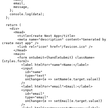
      email,
      message,
    };
    console.log(data);
  };
  return (
    <div>
      <Head>
        <title>Create Next App</title>
        <meta name="description" content="Generated by 
create next app" />
        <link rel="icon" href="/favicon.ico" />
      </Head>
      <main>
        <form onSubmit={handleSubmit} className=
{styles.form}>
          <label htmlFor="name">Name:</label>
          <input
            id="name"
            type="text"
            onChange={e => setName(e.target.value)}
          />
          <label htmlFor="email">Email:</label>
          <input
            id="email"
            type="email"
            onChange={e => setEmail(e.target.value)}
          />