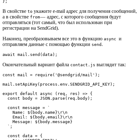
};
В свойстве
укажите e-mail адрес для получения сообщений,
to
а в свойстве
— адрес, с которого сообщения будут
from
отправляться (тот самый, что был использован при
регистрации на SendGrid).
Наконец, преобразовываем все это в функцию
и
async
отправляем данные с помощью функции
.
send
await mail.send(data);
Окончательный вариант файла
выглядит так:
contact.js
const mail = require('@sendgrid/mail');
mail.setApiKey(process.env.SENDGRID_API_KEY);
export default async (req, res) => {
  const body = JSON.parse(req.body);
  const message = `
    Name: ${body.name}\r\n
    Email: ${body.email}\r\n
    Message: ${body.message}
  `;
  const data = {