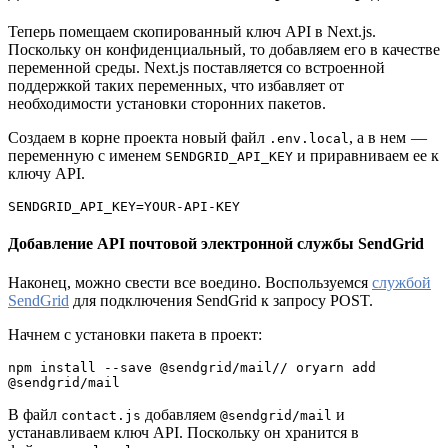
Теперь помещаем скопированный ключ API в Next.js.
Поскольку он конфиденциальный, то добавляем его в качестве
переменной среды. Next.js поставляется со встроенной
поддержкой таких переменных, что избавляет от
необходимости установки сторонних пакетов.
Создаем в корне проекта новый файл
, а в нем —
.env.local
переменную с именем
и приравниваем ее к
SENDGRID_API_KEY
ключу API.
SENDGRID_API_KEY=YOUR-API-KEY
Добавление API почтовой электронной службы SendGrid
Наконец, можно свести все воедино. Воспользуемся
службой
SendGrid
для подключения SendGrid к запросу POST.
Начнем с установки пакета в проект:
npm install --save @sendgrid/mail// oryarn add 
@sendgrid/mail
В файл
добавляем
и
contact.js
@sendgrid/mail
устанавливаем ключ API. Поскольку он хранится в