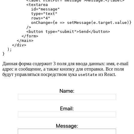
          <label htmlFor="message">Message:</label>
          <textarea
            id="message"
            type="text"
            rows="4"
            onChange={e => setMessage(e.target.value)}
          />
          <button type="submit">Send</button>
        </form>
      </main>
    </div>
  );
}
Данная форма содержит 3 поля для ввода данных: имя, e-mail
адрес и сообщение, а также кнопку для отправки. Все поля
будут управляться посредством хука
из React.
useState