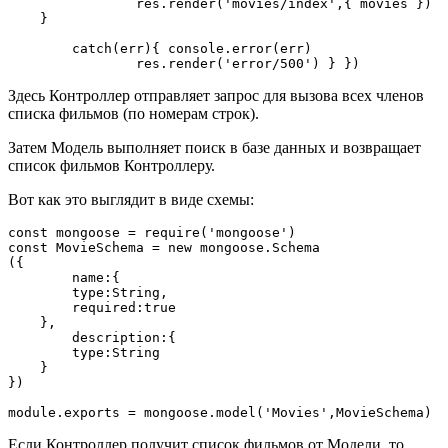
		res.render('movies/index',{ movies }) 
    } 
	catch(err){ console.error(err) 
		res.render('error/500') } })
Здесь Контроллер отправляет запрос для вызова всех членов
списка фильмов (по номерам строк).
Затем Модель выполняет поиск в базе данных и возвращает
список фильмов Контроллеру.
Вот как это выглядит в виде схемы:
const mongoose = require('mongoose') 
const MovieSchema = new mongoose.Schema
({ 
	name:{ 
        type:String, 
        required:true 
    }, 
	description:{ 
    	type:String 
    } 
}) 
module.exports = mongoose.model('Movies',MovieSchema)
Если Контроллер получит список фильмов от Модели, то