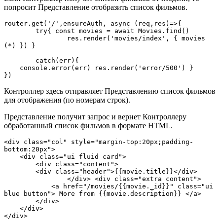
попросит Представление отобразить список фильмов.
router.get('/',ensureAuth, async (req,res)=>{ 
	try{ const movies = await Movies.find() 
		res.render('movies/index', { movies 
(*) }) } 
	catch(err){ 
    console.error(err) res.render('error/500') } 
})
Контроллер здесь отправляет Представлению список фильмов
для отображения (по номерам строк).
Представление получит запрос и вернет Контроллеру
обработанный список фильмов в формате HTML.
<div class="col" style="margin-top:20px;padding-
bottom:20px">
    <div class="ui fluid card"> 
        <div class="content"> 
        <div class="header">{{movie.title}}</div> 
        	</div> <div class="extra content"> 
            <a href="/movies/{{movie._id}}" class="ui 
blue button"> More from {{movie.description}} </a> 
        </div> 
    </div>
</div>