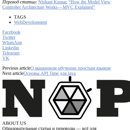
Перевод статьи:
Nishant Kumar
,
“How the Model View
Controller Architecture Works — MVC Explained”
TAGS
WebDevelopment
Facebook
Twitter
WhatsApp
Linkedin
Telegram
VK
Previous article
О машинном обучении простым языком
Next article
Основы API Time для Java
ABOUT US
Образовательные статьи и переводы — всё для