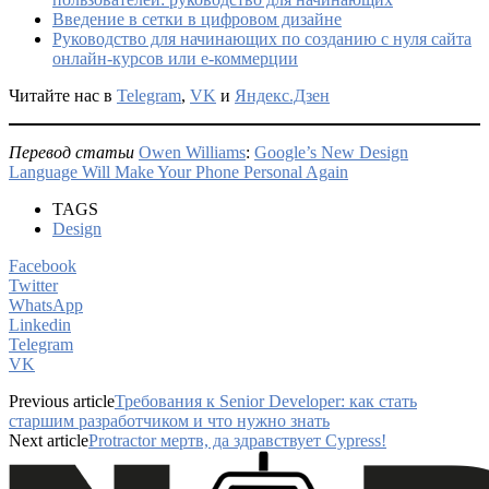
Введение в сетки в цифровом дизайне
Руководство для начинающих по созданию с нуля сайта
онлайн-курсов или e-коммерции
Читайте нас в
Telegram
,
VK
и
Яндекс.Дзен
Перевод статьи
Owen Williams
:
Google’s New Design
Language Will Make Your Phone Personal Again
TAGS
Design
Facebook
Twitter
WhatsApp
Linkedin
Telegram
VK
Previous article
Требования к Senior Developer: как стать
старшим разработчиком и что нужно знать
Next article
Protractor мертв, да здравствует Cypress!