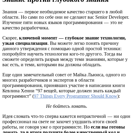
Знания — первое необходимое качество старшего в любой
области. Но сами по себе они не сделают вас Senior Developer.
Изучение пяти новых языков программирования — это не
качество разработчика.
Скорее,
ключевой момент — глубокое знание технологии,
узкая специализация
. Вы можете легко понять причину
данного утверждения с помощью одной простой техники:
попробуйте научить технологии кого-то другого. Тогда вы
сможете определить разрыв между теми знаниями, которые у
вас есть, и теми, которыми вы должны обладать.
Еще один замечательный совет от Майка Льюиса, одного из
многих разработчиков и экспертов в области
программирования, принявших участие в написании книги
Кевлина Хенни “97 вещей, которые должен знать каждый
программист” (
97 Things Every Programmer Should Know
):
Не бойтесь ломать.
Идея сломать что-то сперва кажется непрактичной — ни один
профессионал на свете не захочет ухудшить итоги своей
работы, не говоря уже о программисте. Но
если вы готовы
ломать, то в итоге получите более качественный код и