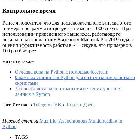
Контрольное время
Ранее я подсчитал, что для последовательного запуска этого
примера программы потребуется не менее 1000 секунд. При
использовании приведенного выше кода, работающего
локально на стандартном 8-ядерном Macbook Pro 2019 года, я
оценил эффективность работы в ~11 секунд, что примерно в
100 раз быстрее.
Читайте также:
Отладка кода на Python с помощью icecream
9 важных сниппетов Python для оптимизации работы со
скриптами
3 способа локального хранения и чтения учетных
данных в Python
Читайте нас в
Telegram
,
VK
и
Яндекс.Дзен
Перевод статьи
Max Liu
:
Asynchronous Multithreading in
Python
TAGS