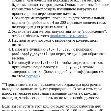
создать. Чем больше вы порождаете их, тем быстрее
будет выполняться программа. Однако слишком большое
количество может создать излишнюю нагрузку на
процессор или переполнение памяти.
Поэкспериментируйте, пока не найдете оптимальный
вариант (я пробовал от 4 до 200 с разным количеством,
подходящим для разных машин).
Установите для метода запуска значение “порождение”,
чтобы избежать этого
проблемного момента
.
Настройте пул потоков с выбранным количеством
потоков.
Вызовите функцию
с помощью
slow_function
при передаче функции обратного
pool.apply_async()
вызова.
Используйте
, чтобы запретить потокам
pool.close()
принимать новую работу, и
, чтобы
pool.join()
завершить потоки (более подробную информацию см.
на этом
форуме
).
**Примечание: из-за параллельного характера программы
выходные данные не будут упорядочены. В этом есть свой
плюс: вы можете возвращать входные данные с каждым
выводом, чтобы сопоставлять их по мере необходимости.
Если вы запустите этот код, он будет хорошо работать для
входных данных среднего размера (~10–100 тыс. действий).