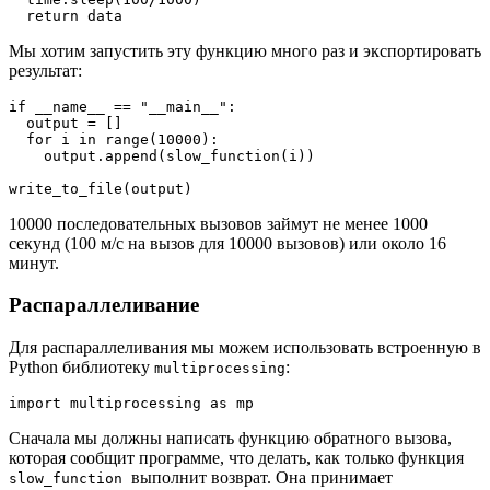
  return data
Мы хотим запустить эту функцию много раз и экспортировать
результат:
if __name__ == "__main__":

  output = []

  for i in range(10000):

    output.append(slow_function(i))  

write_to_file(output)
10000 последовательных вызовов займут не менее 1000
секунд (100 м/с на вызов для 10000 вызовов) или около 16
минут.
Распараллеливание
Для распараллеливания мы можем использовать встроенную в
Python библиотеку
:
multiprocessing
import multiprocessing as mp
Сначала мы должны написать функцию обратного вызова,
которая сообщит программе, что делать, как только функция
выполнит возврат. Она принимает
slow_function