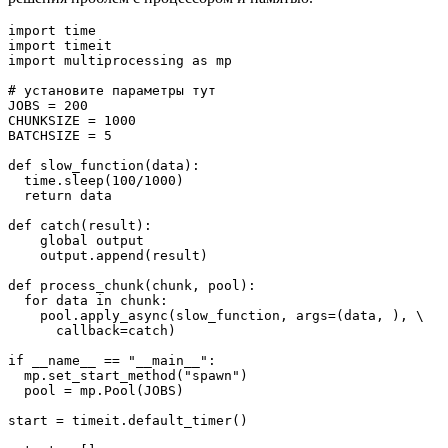
import time

import timeit

import multiprocessing as mp

# установите параметры тут

JOBS = 200

CHUNKSIZE = 1000

BATCHSIZE = 5

def slow_function(data):

  time.sleep(100/1000)

  return data

def catch(result):

    global output

    output.append(result)

def process_chunk(chunk, pool):

  for data in chunk:

    pool.apply_async(slow_function, args=(data, ), \

      callback=catch)

if __name__ == "__main__":

  mp.set_start_method("spawn")

  pool = mp.Pool(JOBS)

start = timeit.default_timer()  
