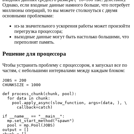
Однако, если входные данные намного больше, что потребует
миллионы операций, то вы можете столкнуться с двумя
основными проблемами:
из-за значительного ускорения работы может произойти
перегрузка процессора;
выходные данные могут быть настолько большими, что
переполнят память.
Решение для процессора
Чтобы устранить проблему с процессором, я запускал все по
частям, с небольшими интервалами между каждым блоком:
JOBS = 200

CHUNKSIZE = 1000

def process_chunk(chunk, pool):

  for data in chunk:

    pool.apply_async(slow_function, args=(data, ), \

      callback=catch)

if __name__ == "__main__":

  mp.set_start_method("spawn")

  pool = mp.Pool(JOBS)  

output = []
