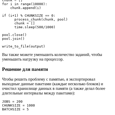
chunk = []

for i in range(10000):

    chunk.append(i) 

if (i+1) % CHUNKSIZE == 0:        

      process_chunk(chunk, pool)

      chunk = []

      time.sleep(500/1000)  

pool.close()

pool.join()  

write_to_file(output)
Вы также можете уменьшить количество заданий, чтобы
уменьшить нагрузку на процессор.
Решение для памяти
Чтобы решить проблему с памятью, я экспортировал
выходные данные пакетами (каждые несколько блоков) и
очистил хранилище данных в памяти (а также делал более
длительные интервалы между пакетами):
JOBS = 200

CHUNKSIZE = 1000

BATCHSIZE = 5
