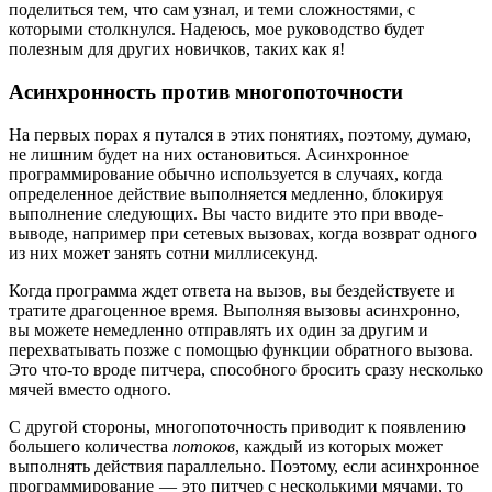
поделиться тем, что сам узнал, и теми сложностями, с
которыми столкнулся. Надеюсь, мое руководство будет
полезным для других новичков, таких как я!
Асинхронность против многопоточности
На первых порах я путался в этих понятиях, поэтому, думаю,
не лишним будет на них остановиться. Асинхронное
программирование обычно используется в случаях, когда
определенное действие выполняется медленно, блокируя
выполнение следующих. Вы часто видите это при вводе-
выводе, например при сетевых вызовах, когда возврат одного
из них может занять сотни миллисекунд.
Когда программа ждет ответа на вызов, вы бездействуете и
тратите драгоценное время. Выполняя вызовы асинхронно,
вы можете немедленно отправлять их один за другим и
перехватывать позже с помощью функции обратного вызова.
Это что-то вроде питчера, способного бросить сразу несколько
мячей вместо одного.
С другой стороны, многопоточность приводит к появлению
большего количества
потоков
, каждый из которых может
выполнять действия параллельно. Поэтому, если асинхронное
программирование — это питчер с несколькими мячами, то