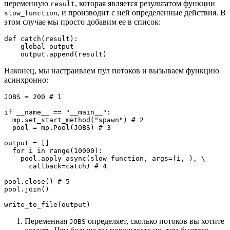
переменную
, которая является результатом функции
result
, и производит с ней определенные действия. В
slow_function
этом случае мы просто добавим ее в список:
def catch(result):

    global output

    output.append(result)
Наконец, мы настраиваем пул потоков и вызываем функцию
асинхронно:
JOBS = 200 # 1

if __name__ == "__main__":

  mp.set_start_method("spawn") # 2

  pool = mp.Pool(JOBS) # 3

output = []

  for i in range(10000):

    pool.apply_async(slow_function, args=(i, ), \

      callback=catch) # 4  

pool.close() # 5

pool.join()  

write_to_file(output)
Переменная
определяет, сколько потоков вы хотите
JOBS