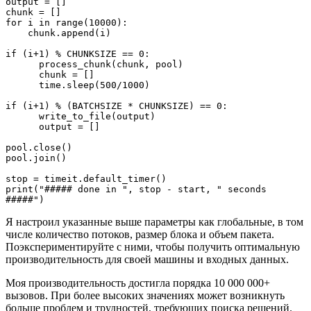
output = []

chunk = []

for i in range(10000):

    chunk.append(i)    

if (i+1) % CHUNKSIZE == 0:        

      process_chunk(chunk, pool)

      chunk = []

      time.sleep(500/1000) 

if (i+1) % (BATCHSIZE * CHUNKSIZE) == 0:

      write_to_file(output)

      output = []  

pool.close()

pool.join()  

stop = timeit.default_timer()

print("##### done in ", stop - start, " seconds 
#####")
Я настроил указанные выше параметры как глобальные, в том
числе количество потоков, размер блока и объем пакета.
Поэкспериментируйте с ними, чтобы получить оптимальную
производительность для своей машины и входных данных.
Моя производительность достигла порядка 10 000 000+
вызовов. При более высоких значениях может возникнуть
больше проблем и трудностей, требующих поиска решений.