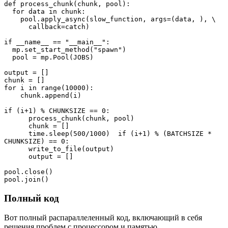
def process_chunk(chunk, pool):

  for data in chunk:

    pool.apply_async(slow_function, args=(data, ), \

      callback=catch)

if __name__ == "__main__":

  mp.set_start_method("spawn")

  pool = mp.Pool(JOBS) 

output = []

chunk = []

for i in range(10000):

    chunk.append(i)    

if (i+1) % CHUNKSIZE == 0:        

      process_chunk(chunk, pool)

      chunk = []

      time.sleep(500/1000)  if (i+1) % (BATCHSIZE * 
CHUNKSIZE) == 0:

      write_to_file(output)

      output = []  

pool.close()

pool.join()
Полный код
Вот полный распараллеленный код, включающий в себя
решения проблем с процессором и памятью.