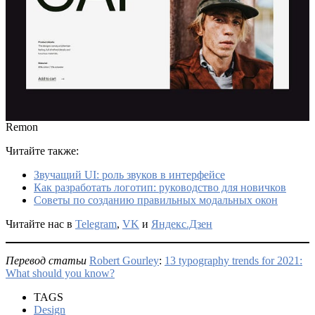
Remon
Читайте также:
Звучащий UI: роль звуков в интерфейсе
Как разработать логотип: руководство для новичков
Советы по созданию правильных модальных окон
Читайте нас в
Telegram
,
VK
и
Яндекс.Дзен
Перевод статьи
Robert Gourley
:
13 typography trends for 2021:
What should you know?
TAGS
Design