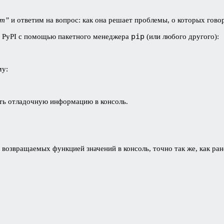
am”
и ответим на вопрос: как она решает проблемы, о которых гов
pip
я PyPI с помощью пакетного менеджера
(или любого другого):
му:
ить отладочную информацию в консоль.
возвращаемых функцией значений в консоль, точно так же, как ра