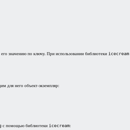
icecream
к его значению по ключу. При использовании библиотеки
дим для него объект-экземпляр:
g
icecream
с помощью библиотеки
: