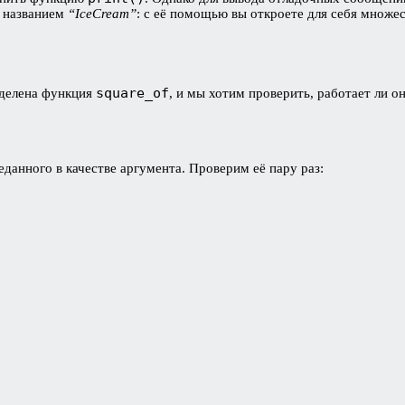
д названием
“IceCream”
: с её помощью вы откроете для себя множе
square_of
еделена функция
, и мы хотим проверить, работает ли о
данного в качестве аргумента. Проверим её пару раз: