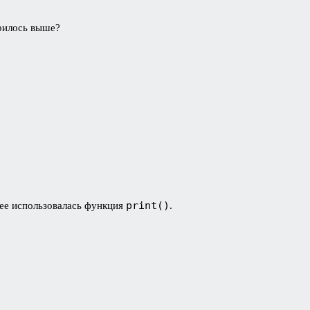
орилось выше?
print()
нее использовалась функция
.