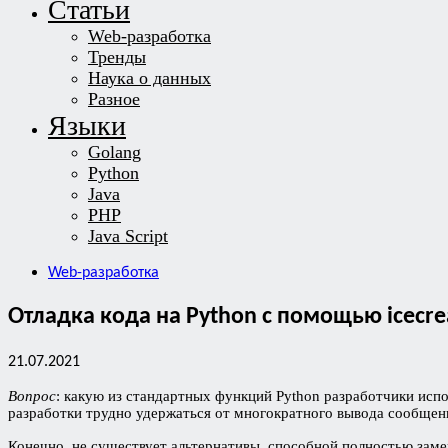
Статьи
Web-разработка
Тренды
Наука о данных
Разное
Языки
Golang
Python
Java
PHP
Java Script
Web-разработка
Отладка кода на Python с помощью icecr
21.07.2021
Вопрос
: какую из стандартных функций Python разработчики исп
разработки трудно удержаться от многократного вывода сообщени
Конечно, не существует альтернативы, способной полностью за