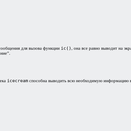
ic()
 сообщения для вызова функции
, она все равно выводит на эк
ние”.
icecream
тека
способна выводить всю необходимую информацию в у