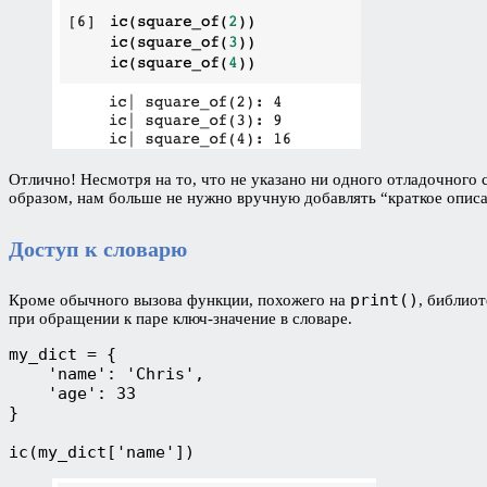
Отлично! Несмотря на то, что не указано ни одного отладочного
образом, нам больше не нужно вручную добавлять “краткое описа
Доступ к словарю
print()
Кроме обычного вызова функции, похожего на
, библио
при обращении к паре ключ-значение в словаре.
my_dict = {

    'name': 'Chris',

    'age': 33

}

ic(my_dict['name'])