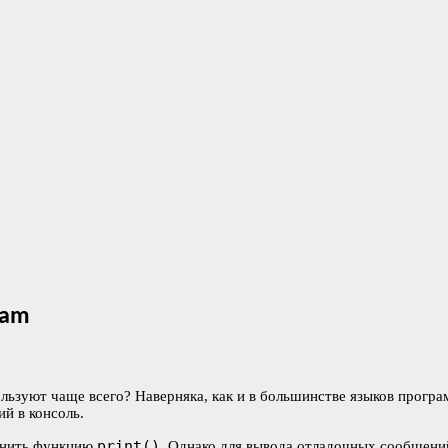
eam
ользуют чаще всего? Наверняка, как и в большинстве языков прогр
й в консоль.
print()
менить функцию
. Однако для вывода отладочных сообщени