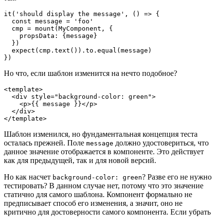
it('should display the message', () => {

  const message = 'foo'

  cmp = mount(MyComponent, {

    propsData: {message}

  })

  expect(cmp.text()).to.equal(message)

})
Но что, если шаблон изменится на нечто подобное?
<template>

  <div style="background-color: green">

    <p>{{ message }}</p>

  </div>

</template>
Шаблон изменился, но фундаментальная концепция теста
осталась прежней. Поле
должно удостовериться, что
message
данное значение отображается в компоненте. Это действует
как для предыдущей, так и для новой версий.
Но как насчет
? Разве его не нужно
background-color: green
тестировать? В данном случае нет, потому что это значение
статично для самого шаблона. Компонент формально не
предписывает способ его изменения, а значит, оно не
критично для достоверности самого компонента. Если убрать