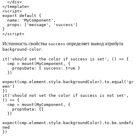
  </div>

</template>

<script>

export default {

  name: 'MyComponent',

  props: ['message', 'success']

}

</script>
Истинность свойства
определяет вывод атрибута
success
.
background-color
it('should set the color if success is set', () => {

  cmp = mount(MyComponent, {

    propsData: { success: true }

  })

expect(cmp.element.style.backgroundColor).to.equal('gr
een')

})

it('should not set the color if success is not set', 
() => {

  cmp = mount(MyComponent, {

    propsData: {}

  })

expect(cmp.element.style.backgroundColor).to.be.undefi
ned

})