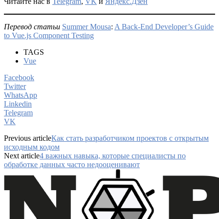
Читайте нас в
Telegram
,
VK
и
Яндекс.Дзен
Перевод статьи
Summer Mousa
:
A Back-End Developer’s Guide
to Vue.js Component Testing
TAGS
Vue
Facebook
Twitter
WhatsApp
Linkedin
Telegram
VK
Previous article
Как стать разработчиком проектов с открытым
исходным кодом
Next article
4 важных навыка, которые специалисты по
обработке данных часто недооценивают