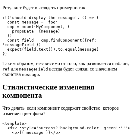
Результат будет выглядеть примерно так.
it('should display the message', () => {

  const message = 'foo'

  cmp = mount(MyComponent, {

    propsData: {message}

  })

  const field = cmp.findComponent({ref: 
'messageField'})

  expect(field.text()).to.equal(message)

})
Таким образом, независимо от того, как развивается шаблон,
для
всегда будет связан со значением
ref
messageField
свойства
.
message
Стилистические изменения
компонента
Что делать, если компонент содержит свойство, которое
изменяет цвет фона?
<template>

  <div :style="success?'background-color: green':''">

    <p>{{ message }}</p>
