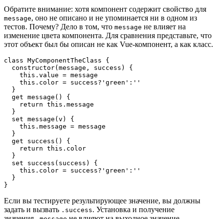
Обратите внимание: хотя компонент содержит свойство для
, оно не описано и не упоминается ни в одном из
message
тестов. Почему? Дело в том, что
не влияет на
message
изменение цвета компонента. Для сравнения представьте, что
этот объект был бы описан не как Vue-компонент, а как класс.
class MyComponentTheClass {

  constructor(message, success) {

    this.value = message

    this.color = success?'green':''

  }

  get message() {

    return this.message

  }

  set message(v) {

    this.message = message

  }

  get success() {

    return this.color

  }

  set success(success) {

    this.color = success?'green':''

  }

}
Если вы тестируете результирующее значение, вы должны
задать и вызвать
. Установка и получение
.success
значения
не влияют на выходное значение
.message