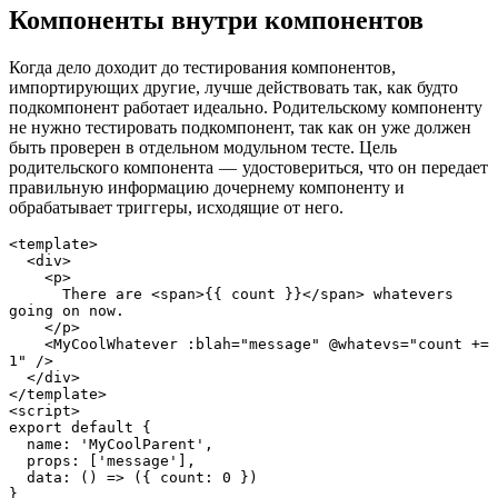
Компоненты внутри компонентов
Когда дело доходит до тестирования компонентов,
импортирующих другие, лучше действовать так, как будто
подкомпонент работает идеально. Родительскому компоненту
не нужно тестировать подкомпонент, так как он уже должен
быть проверен в отдельном модульном тесте. Цель
родительского компонента — удостовериться, что он передает
правильную информацию дочернему компоненту и
обрабатывает триггеры, исходящие от него.
<template>

  <div>

    <p>

      There are <span>{{ count }}</span> whatevers 
going on now.

    </p>

    <MyCoolWhatever :blah="message" @whatevs="count += 
1" />

  </div>

</template>

<script>

export default {

  name: 'MyCoolParent',

  props: ['message'],

  data: () => ({ count: 0 })

}
