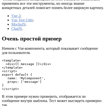
применять все эти инструменты, но иногда знание
конкретных деталей помогает понять более широкую картину.
Vue 2
;
Vue Test Utils
;
MochaJS
;
ChaiJS
.
Очень простой пример
Начнем с Vue-компонента, который показывает сообщение
для пользователя.
<template>

  <div>{{ message }}</div>

</template>

<script>

export default {

   name: 'MyComponent',

   props: ['message']

}

</script>
В этом примере нужно проверить, отображается ли
сообщение внутри шаблона. Тест может выглядеть примерно
так.