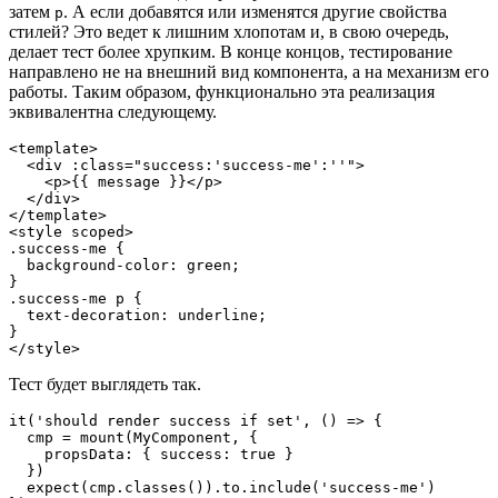
затем
. А если добавятся или изменятся другие свойства
p
стилей? Это ведет к лишним хлопотам и, в свою очередь,
делает тест более хрупким. В конце концов, тестирование
направлено не на внешний вид компонента, а на механизм его
работы. Таким образом, функционально эта реализация
эквивалентна следующему.
<template>

  <div :class="success:'success-me':''">

    <p>{{ message }}</p>

  </div>

</template>

<style scoped>

.success-me {

  background-color: green;

}

.success-me p {

  text-decoration: underline;

}

</style>
Тест будет выглядеть так.
it('should render success if set', () => {

  cmp = mount(MyComponent, {

    propsData: { success: true }

  })

  expect(cmp.classes()).to.include('success-me')
