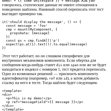
. Как уже
demo!’+ {{ some whitespace }} + message
говорилось, статические данные не имеют отношения к
поведению шаблона. Наивный способ переписать этот тест
выглядит примерно так.
it('should display the message', () => {

  const message = 'foo'

  cmp = mount(MyComponent, {

    propsData: {message}

  })

  const ps = cmp.findAll('p')

  expect(ps.at(1).text()).to.equal(message)

})
Этот тест работает, но он слишком специфичен для
внутренних механизмов компонента. Если обертка для
сообщения когда-нибудь станет
или
или же не будет
div
span
находиться в индексе с номером 1, тест придется переписать.
Одно из возможных решений — присвоить компоненту
идентификатор (например,
или
), а затем добавить
ref
id
ссылку на него в тесте. Тогда шаблон будет следующим.
<template>

<div>

  <p>This is my demo!</p>

  <p ref="messageField">{{ message }}</p>

</div>

</template>