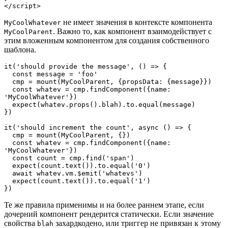
</script>
не имеет значения в контексте компонента
MyCoolWhatever
. Важно то, как компонент взаимодействует с
MyCoolParent
этим вложенным компонентом для создания собственного
шаблона.
it('should provide the message', () => {

  const message = 'foo'

  cmp = mount(MyCoolParent, {propsData: {message}})

  const whatev = cmp.findComponent({name: 
'MyCoolWhatever'})

  expect(whatev.props().blah).to.equal(message)

})

it('should increment the count', async () => {

  cmp = mount(MyCoolParent, {})

  const whatev = cmp.findComponent({name: 
'MyCoolWhatever'})

  const count = cmp.find('span')

  expect(count.text()).to.equal('0')

  await whatev.vm.$emit('whatevs')

  expect(count.text()).to.equal('1')

})
Те же правила применимы и на более раннем этапе, если
дочерний компонент рендерится статически. Если значение
свойства
захардкодено, или триггер не привязан к этому
blah