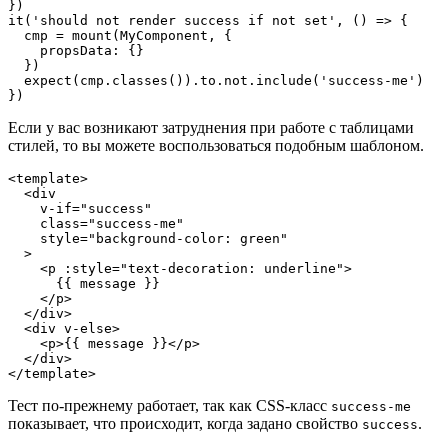
})

it('should not render success if not set', () => {

  cmp = mount(MyComponent, {

    propsData: {}

  })

  expect(cmp.classes()).to.not.include('success-me')

})
Если у вас возникают затруднения при работе с таблицами
стилей, то вы можете воспользоваться подобным шаблоном.
<template>

  <div 

    v-if="success"

    class="success-me"

    style="background-color: green"

  >

    <p :style="text-decoration: underline">

      {{ message }}

    </p>

  </div>

  <div v-else>

    <p>{{ message }}</p>

  </div>

</template>
Тест по-прежнему работает, так как CSS-класс
success-me
показывает, что происходит, когда задано свойство
.
success