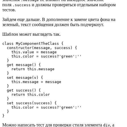
поля
и должны проверяться отдельным набором
.success
тестов.
Зайдем еще дальше. В дополнение к замене цвета фона на
зеленый, текст сообщения должен быть подчеркнут.
Шаблон может выглядеть так.
class MyComponentTheClass {

  constructor(message, success) {

    this.value = message

    this.color = success?'green':''

  }

  get message() {

    return this.message

  }

  set message(v) {

    this.message = message

  }

  get success() {

    return this.color

  }

  set success(success) {

    this.color = success?'green':''

  }

}
Можно написать тест для проверки стиля элемента
, а
div