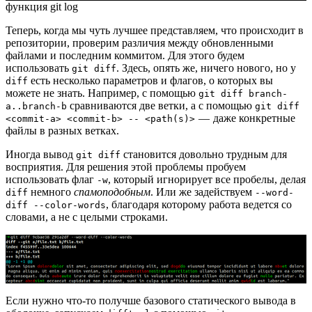
функция git log
Теперь, когда мы чуть лучшее представляем, что происходит в
репозитории, проверим различия между обновленными
файлами и последним коммитом. Для этого будем
использовать
. Здесь, опять же, ничего нового, но у
git diff
есть несколько параметров и флагов, о которых вы
diff
можете не знать. Например, с помощью
git diff branch-
сравниваются две ветки, а с помощью
a..branch-b
git diff
— даже конкретные
<commit-a> <commit-b> -- <path(s)>
файлы в разных ветках.
Иногда вывод
становится довольно трудным для
git diff
восприятия. Для решения этой проблемы пробуем
использовать флаг
, который игнорирует все пробелы, делая
-w
немного
спамоподобным
. Или же задействуем
diff
--word-
, благодаря которому работа ведется со
diff --color-words
словами, а не с целыми строками.
Если нужно что-то получше базового статического вывода в