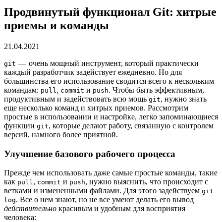
Продвинутый функционал Git: хитрые
приемы и команды
21.04.2021
— очень мощный инструмент, который практически
git
каждый разработчик задействует ежедневно. Но для
большинства его использование сводится всего к нескольким
командам:
,
и
. Чтобы быть эффективным,
pull
commit
push
продуктивным и задействовать всю мощь
, нужно знать
git
еще несколько команд и хитрых приемов. Рассмотрим
простые в использовании и настройке, легко запоминающиеся
функции
, которые делают работу, связанную с контролем
git
версий, намного более приятной.
Улучшение базового рабочего процесса
Прежде чем использовать даже самые простые команды, такие
как
,
и
, нужно выяснить, что происходит с
pull
commit
push
ветками и измененными файлами. Для этого задействуем
git
. Все о нем знают, но не все умеют делать его вывод
log
действительно
красивым и удобным для восприятия
человека: