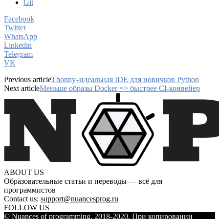
Git
Facebook
Twitter
WhatsApp
Linkedin
Telegram
VK
Previous article
Thonny - идеальная IDE для новичков Python
Next article
Меньше образы Docker => быстрее CI-конвейер
ABOUT US
Образовательные статьи и переводы — всё для
программистов
Contact us:
support@nuancesprog.ru
FOLLOW US
© Nuances of programming, 2018-2020. При копировании