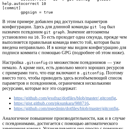
help.autocorrect 10

[commit]

	gpgsign = true
В этом примере добавлен ряд доступных параметров
конфигурации. Здесь для длинной команды
был
git log
назначен псевдоним
. Значение автозамены
git graph
установлено на
. То есть проходит одна секунда, прежде чем
10
выполняется правильная команда вместо той, которая была
введена неправильно. И в конце мы видим конфигурацию для
подписи коммита с помощью GPG (подробнее об этом ниже).
Настройка
со множеством псевдонимов — уже
.gitconfig
немало. А кроме них, есть довольно много хороших ресурсов
с примерами того, что еще включают в
. Поэтому
.gitconfig
вместо того, чтобы приводить здесь всеобъемлющий список
параметров и псевдонимов, ограничимся несколькими
ресурсами, которые все это содержат:
https://github.com/jessfraz/dotfiles/blob/master/.gitconfig
.
https://gist.github.com/pksunkara/988716
.
https://github.com/mgedmin/dotfiles/blob/master/gitconfig
.
Аналогичное повышение производительности, как и в случае
с псевдонимами, достигается с помощью автоматического
завершения команд. Устанавливается оно просто с помощью: