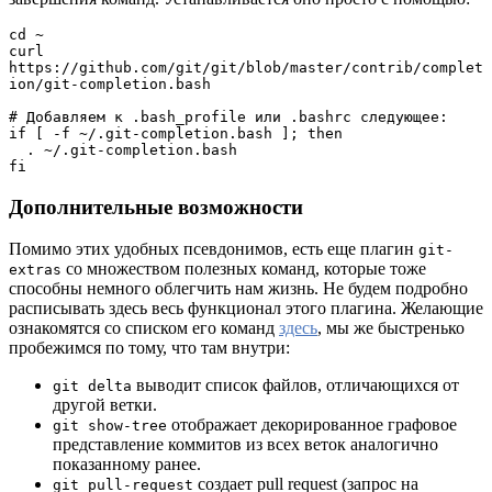
cd ~

curl 
https://github.com/git/git/blob/master/contrib/complet
ion/git-completion.bash

# Добавляем к .bash_profile или .bashrc следующее:

if [ -f ~/.git-completion.bash ]; then

  . ~/.git-completion.bash

fi
Дополнительные возможности
Помимо этих удобных псевдонимов, есть еще плагин
git-
со множеством полезных команд, которые тоже
extras
способны немного облегчить нам жизнь. Не будем подробно
расписывать здесь весь функционал этого плагина. Желающие
ознакомятся со списком его команд
здесь
, мы же быстренько
пробежимся по тому, что там внутри:
выводит список файлов, отличающихся от
git delta
другой ветки.
отображает декорированное графовое
git show-tree
представление коммитов из всех веток аналогично
показанному ранее.
создает pull request (запрос на
git pull-request