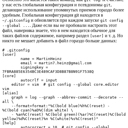
у нас есть глобальная конфигурация и псевдонимы
,
git
делающие использование упомянутых приемов гораздо более
удобным. Глобальная конфигурация git находится в
и обновляется при каждом запуске
~/.gitconfig
git config
. Даже если вы не пробовали настроить этот
--global ...
файл, наверняка знаете, что в нем находится обычное для
таких файлов содержимое, например раздел
и т. д. Но
[user]
никто не мешает добавить в файл гораздо больше данных:
# .gitconfig

[user]

	name = MartinHeinz

	email = martin7.heinz@gmail.com

	signingkey = 
7FBRA885E6354BC3E489CAF3D8B87B8N91F7538Q

[core]

	autocrlf = input

    editor = vim  # git config --global core.editor 
vim

[alias]

    graph = log --graph --abbrev-commit --decorate --
all \

    --format=format:"%C(bold blue)%h%C(reset) - 
%C(bold cyan)%aD%C(dim white) \

    - %an%C(reset) %C(bold green)(%ar)%C(reset)%C(bold 
yellow)%d%C(reset)%n %C(white)%s%C(reset)"

[help]

	autocorrect = 10  # git config --global 