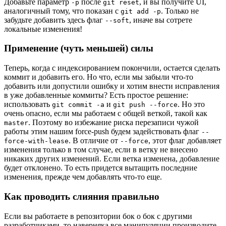
Добавьте параметр
после
, и вы получите UI,
-p
git reset
аналогичный тому, что показан с
. Только не
git add -p
забудьте добавить здесь флаг
, иначе вы сотрете
--soft
локальные изменения!
Применение (чуть меньшей) силы
Теперь, когда с индексированием покончили, остается сделать
коммит и добавить его. Но что, если мы забыли что-то
добавить или допустили ошибку и хотим внести исправления
в уже добавленные коммиты? Есть простое решение:
использовать
и
. Но это
git commit -a
git push --force
очень опасно, если мы работаем с общей веткой, такой как
. Поэтому во избежание риска перезаписи чужой
master
работы этим нашим force-push будем задействовать флаг
--
. В отличие от
, этот флаг добавляет
force-with-lease
--force
изменения только в том случае, если в ветку не внесено
никаких других изменений. Если ветка изменена, добавление
будет отклонено. То есть придется вытащить последние
изменения, прежде чем добавлять что-то еще.
Как проводить слияния правильно
Если вы работаете в репозитории бок о бок с другими
разработчиками, то наверняка все манипуляции производите