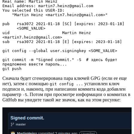
Real name: Martin Heinz

Email address: martin7.heinz@gmail.com

You selected this USER-ID:

    "Martin Heinz <martin7.heinz@gmail.com>"

pub   rsa3072 2021-01-18 [SC] [expires: 2023-01-18]

      <SOME_VALUE>

uid                      Martin Heinz 
<martin7.heinz@gmail.com>

sub   rsa3072 2021-01-18 [E] [expires: 2023-01-18]

git config --global user.signingkey <SOME_VALUE>

git commit -m "Signed commit." -S  # здесь будет 
предложено ввести пароль...

git push
Сначала будет сгенерирована пара ключей GPG (если ее еще
нет), затем с помощью
установлен ключ
git config ...
подписи и, наконец, при написании коммита кода добавлен
параметр
. Потом при просмотре информации о коммитах в
-S
GitHub вы увидите такой же значок, как на этом рисунке: