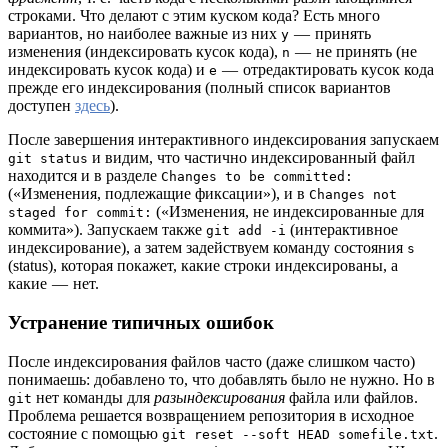
строками. Что делают с этим куском кода? Есть много
вариантов, но наиболее важные из них
— принять
y
изменения (индексировать кусок кода),
— не принять (не
n
индексировать кусок кода) и
— отредактировать кусок кода
e
прежде его индексирования (полный список вариантов
доступен
здесь
).
После завершения интерактивного индексирования запускаем
и видим, что частично индексированный файл
git status
находится и в разделе
Changes to be committed:
(«Изменения, подлежащие фиксации»), и в
Changes not
(«Изменения, не индексированные для
staged for commit:
коммита»). Запускаем также
(интерактивное
git add -i
индексирование), а затем задействуем команду состояния
s
(status), которая покажет, какие строки индексированы, а
какие — нет.
Устранение типичных ошибок
После индексирования файлов часто (даже слишком часто)
понимаешь: добавлено то, что добавлять было не нужно. Но в
нет команды для
разындексирования
файла или файлов.
git
Проблема решается возвращением репозитория в исходное
состояние с помощью
.
git reset --soft HEAD somefile.txt