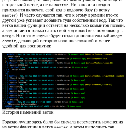
в отдельной ветке, а не на
. Но рано или поздно
master
приходится включать свой код в кодовую базу (в ветку
). И часто случается так, что к этому времени кто-то
master
другой уже успевает добавить туда собственный код. Так что
ветка вашей функции остается на несколько коммитов позади,
а вам остается только слить свой код в
с помощью
master
git
. Но в этом случае будет создан дополнительный
merge
merge
, делающий историю излишне сложной и менее
commit
удобной для восприятия:
История изменений веток
Гораздо лучше здесь было бы сначала переместить изменения
из ветки функции в ветку
, а затем выполнить так
master