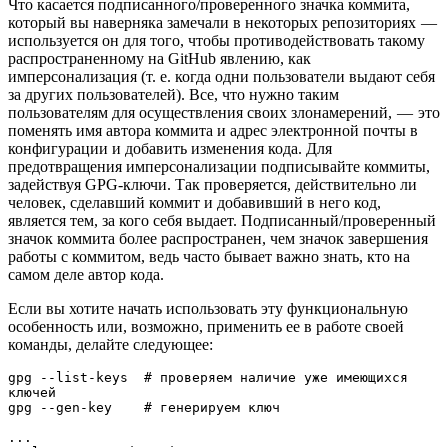
Что касается подписанного/проверенного значка коммита,
который вы наверняка замечали в некоторых репозиториях —
используется он для того, чтобы противодействовать такому
распространенному на GitHub явлению, как
имперсонализация (т. е. когда одни пользователи выдают себя
за других пользователей). Все, что нужно таким
пользователям для осуществления своих злонамерений, — это
поменять имя автора коммита и адрес электронной почты в
конфигурации и добавить изменения кода. Для
предотвращения имперсонализации подписывайте коммиты,
задействуя GPG-ключи. Так проверяется, действительно ли
человек, сделавший коммит и добавивший в него код,
является тем, за кого себя выдает. Подписанный/проверенный
значок коммита более распространен, чем значок завершения
работы с коммитом, ведь часто бывает важно знать, кто на
самом деле автор кода.
Если вы хотите начать использовать эту функциональную
особенность или, возможно, применить ее в работе своей
команды, делайте следующее:
gpg --list-keys  # проверяем наличие уже имеющихся 
ключей

gpg --gen-key    # генерируем ключ

...
