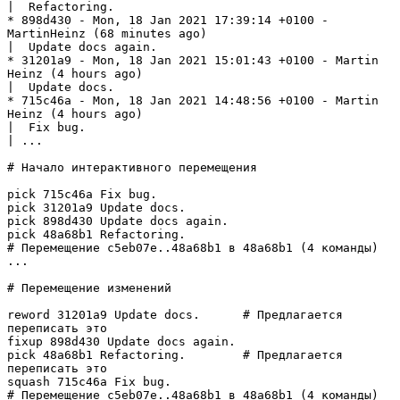
|  Refactoring.

* 898d430 - Mon, 18 Jan 2021 17:39:14 +0100 - 
MartinHeinz (68 minutes ago)

|  Update docs again.

* 31201a9 - Mon, 18 Jan 2021 15:01:43 +0100 - Martin 
Heinz (4 hours ago)

|  Update docs.

* 715c46a - Mon, 18 Jan 2021 14:48:56 +0100 - Martin 
Heinz (4 hours ago)

|  Fix bug.

| ...

# Начало интерактивного перемещения

pick 715c46a Fix bug.

pick 31201a9 Update docs.

pick 898d430 Update docs again.

pick 48a68b1 Refactoring.

# Перемещение c5eb07e..48a68b1 в 48a68b1 (4 команды)

...

# Перемещение изменений

reword 31201a9 Update docs.      # Предлагается 
переписать это

fixup 898d430 Update docs again.

pick 48a68b1 Refactoring.        # Предлагается 
переписать это

squash 715c46a Fix bug.

# Перемещение c5eb07e..48a68b1 в 48a68b1 (4 команды)
