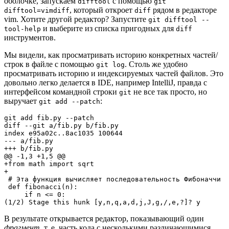
оболочке, запускаем
с помощью
difftool
git
, который откроет
рядом в редакторе
difftool=vimdiff
diff
vim. Хотите другой редактор? Запустите
git difftool --
и выберите из списка пригодных для
tool-help
diff
инструментов.
Мы видели, как просматривать историю конкретных частей/
строк в файле с помощью
. Столь же удобно
git log
просматривать историю и индексируемых частей файлов. Это
довольно легко делается в IDE, например IntelliJ, правда с
интерфейсом командной строки
не все так просто, но
git
выручает
:
git add --patch
git add fib.py --patch

diff --git a/fib.py b/fib.py

index e95a02c..8ac1035 100644

--- a/fib.py

+++ b/fib.py

@@ -1,3 +1,5 @@

+from math import sqrt

+

 # Эта функция вычисляет последовательность Фибоначчи

 def fibonacci(n):

     if n <= 0:

(1/2) Stage this hunk [y,n,q,a,d,j,J,g,/,e,?]? y
В результате открывается редактор, показывающий один
фрагмент
, т. е. часть кода с несколькими различающимися