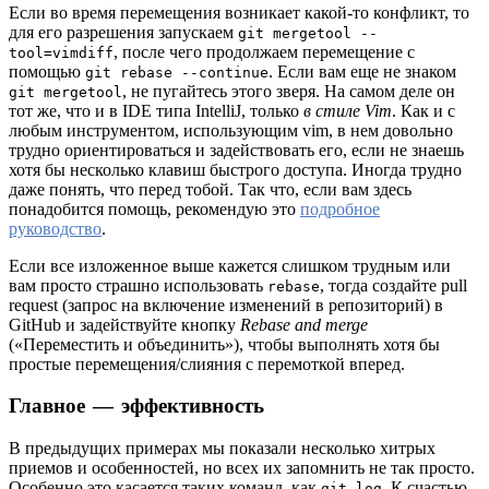
Если во время перемещения возникает какой-то конфликт, то
для его разрешения запускаем
git mergetool --
, после чего продолжаем перемещение с
tool=vimdiff
помощью
. Если вам еще не знаком
git rebase --continue
, не пугайтесь этого зверя. На самом деле он
git mergetool
тот же, что и в IDE типа IntelliJ, только
в стиле Vim
. Как и с
любым инструментом, использующим vim, в нем довольно
трудно ориентироваться и задействовать его, если не знаешь
хотя бы несколько клавиш быстрого доступа. Иногда трудно
даже понять, что перед тобой. Так что, если вам здесь
понадобится помощь, рекомендую это
подробное
руководство
.
Если все изложенное выше кажется слишком трудным или
вам просто страшно использовать
, тогда создайте pull
rebase
request (запрос на включение изменений в репозиторий) в
GitHub и задействуйте кнопку
Rebase and merge
(«Переместить и объединить»), чтобы выполнять хотя бы
простые перемещения/слияния с перемоткой вперед.
Главное — эффективность
В предыдущих примерах мы показали несколько хитрых
приемов и особенностей, но всех их запомнить не так просто.
Особенно это касается таких команд, как
. К счастью,
git log