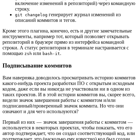
включение изменений в репозиторий) через командную
строку.
генерирует журнал изменений из
git changelog
описаний коммитов и тегов.
Кроме этого плагина, конечно, есть и другие замечательные
инструменты, например тот, который позволяет открывать
репозиторий в браузере прямо из интерфейса командной
строки. А статус репозитория в терминале настраивается с
помощью
или
.
zsh
bash-it
Подписывание коммитов
Вам наверняка доводилось просматривать историю коммитов
какого-нибудь проекта разработки ПО с открытым исходным
кодом, даже если вы никогда не участвовали ни в одном из
таких проектов. И в этой истории коммитов вы, скорее всего,
видели значок завершения работы с коммитом и/или
подписанный/проверенный значок коммита. Но что они
означают и для чего используются?
Первый из них — значок завершения работы с коммитом —
используется в некоторых проектах, чтобы показать, что его
автор подтверждает, что он создал соответствующий код, или
подтверждает, что (насколько ему известно) код был создан