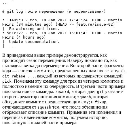
...

# git log после перемещения (и переписывания)

* 11495c3 - Mon, 18 Jan 2021 17:43:24 +0100 - Martin 
Heinz (84 minutes ago) (HEAD -> feature/issue-02)

|  Refactoring and fixes.

* 561c327 - Mon, 18 Jan 2021 15:01:43 +0100 - Martin 
Heinz (4 hours ago)

|  Update documenatation.

|  ...
В приведенном выше примере демонстрируется, как
происходит сеанс перемещения. Наверху показано то, как
выглядела ветка до перемещения. Во второй части фрагмента
кода — список коммитов, представленных нам после запуска
, каждый из которых предваряется командой
git rebase ...
. Поменяем эту команду для трех из четырех коммитов и
pick
полностью изменим их очередность. В третьей части примера
показаны новые команды:
, которая дает
указание
reword
git
открыть редактор описания коммита;
, которая
squash
объединяет коммит с предшествующим ему; и
,
fixup
отличающаяся от
тем, что после объединения
squash
отбрасывает описание коммита. Применив эти изменения и
переписав измененные коммиты, получаем историю,
показанную в нижней части примера.