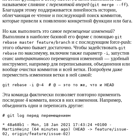
называемое слияние
с перемоткой вперед
(
).
git merge --ff
Благодаря этому поддерживается линейность истории,
облегчающая ее чтение и последующий поиск коммитов,
которые привели к появлению конкретной функции или бага.
Но как выполнить это самое
перемещение изменений
?
Выполним в наиболее базовой его форме с помощью
git
и с последующим force-push:
rebase master feature/branch
этого обычно бывает достаточно. Чтобы задействовать
git
по максимуму, включим также параметр
, запустив
rebase
-i
сеанс
интерактивного
перемещения изменений — удобный
инструмент, например для переписывания, объединения или
вообще очистки коммитов и всей ветки. Попробуем даже
переместить изменения ветки в ней самой:
git rebase -i @~4  # @ — это то же, что и HEAD
Эта команда фактически позволяет повторно применить
последние 4 коммита, внося в них изменения. Например,
объединить одни и переписать другие:
# git log перед перемещением 

* 48a68b1 - Mon, 18 Jan 2021 17:43:24 +0100 - 
MartinHeinz (64 minutes ago) (HEAD -> feature/issue-
02, origin/feature/issue-02)
