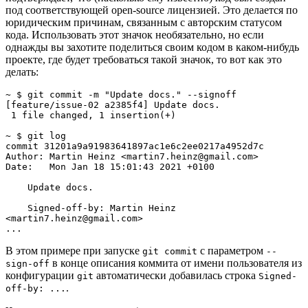
под соответствующей open-source лицензией. Это делается по
юридическим причинам, связанным с авторским статусом
кода. Использовать этот значок необязательно, но если
однажды вы захотите поделиться своим кодом в каком-нибудь
проекте, где будет требоваться такой значок, то вот как это
делать:
~ $ git commit -m "Update docs." --signoff

[feature/issue-02 a2385f4] Update docs.

 1 file changed, 1 insertion(+)

~ $ git log

commit 31201a9a91983641897ac1e6c2ee0217a4952d7c

Author: Martin Heinz <martin7.heinz@gmail.com>

Date:   Mon Jan 18 15:01:43 2021 +0100

    Update docs.

    Signed-off-by: Martin Heinz 
<martin7.heinz@gmail.com>

...
В этом примере при запуске
с параметром
git commit
--
в конце описания коммита от имени пользователя из
sign-off
конфигурации
автоматически добавилась строка
git
Signed-
.
off-by: ...