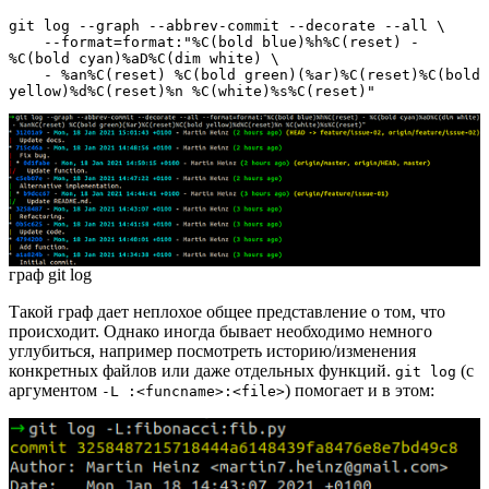
git log --graph --abbrev-commit --decorate --all \

    --format=format:"%C(bold blue)%h%C(reset) - 
%C(bold cyan)%aD%C(dim white) \

    - %an%C(reset) %C(bold green)(%ar)%C(reset)%C(bold 
yellow)%d%C(reset)%n %C(white)%s%C(reset)"
граф git log
Такой граф дает неплохое общее представление о том, что
происходит. Однако иногда бывает необходимо немного
углубиться, например посмотреть историю/изменения
конкретных файлов или даже отдельных функций.
(с
git log
аргументом
) помогает и в этом:
-L :<funcname>:<file>