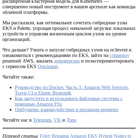
расширенная кластерная модель для Kubernetes —
совершенно новый инструмент в вашем арсенале как команды
облачной платформы.
Мы рассказали, как оптимальнее сочетать гибридные узлы
EKS и Palette, упрощая процесс начальной загрузки локальных
устройств и управляя жизненным циклом узлов на уровне
организаций.
Что дальше? Узнать о запуске гибридных узлов на re:Invent и
ознакомиться с рекомендациями по EKS, зайти на
страницу
решений AWS, заказать
демоверсию
и поэкспериментировать
с сервисом EKS
Quickstart
.
Читайте также:
Руководство по Docker. Часть 3: Amazon Web Services,
Travis CI и Elastic Beanstalk
Как запустить и использовать файловые системы с
помощью Amazon FSx
OutSystems: взаимодействие в реальном времени
Читайте нас в
Telegram
,
VK
и
Дзен
Перевод статьи
Tyler
:
Bringing Amazon EKS Hybrid Nodes to