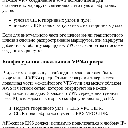
Каждое VPN-соединение в AWS должно иметь два
статических маршрута, связанных с его пулом гибридных
узлов:
узловая CIDR гибридных узлов в пуле;
подовая CIDR подов, запускаемых на гибридных узлах.
Если для виртуального частного шлюза и/или транспортного
шлюза включено распространение маршрутов, эти маршруты
добавятся в таблицу маршрутов VPC согласно этим способам
создания маршрутов.
Конфигурация локального VPN-сервера
В идеале у каждого пула гибридных узлов должен быть
выделенный VPN-сервер. Этими серверами завершается
локальная часть межсайтового VPN-туннеля между облаком
AWS и частной сетью, которой оперируют на каждой
гибридной площадке. У каждого VPN-сервера два туннеля
ipsec P1, в каждом из которых сконфигурировано два P2:
Подсеть гибридного узла → EKS VPC CIDR.
CIDR пода гибридного узла → EKS VPC CIDR.
API-сервер EKS должен напрямую подключаться к любому IP-