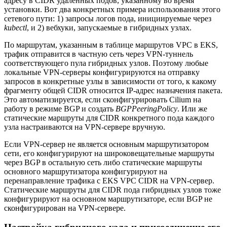
адресу в CIDR удаленных подов, указанному во время
установки. Вот два конкретных примера использования этого
сетевого пути: 1) запросы логов пода, инициируемые через
kubectl
, и 2) вебхуки, запускаемые в гибридных узлах.
По маршрутам, указанным в таблице маршрутов VPC в EKS,
трафик отправится в частную сеть через VPN-туннель
соответствующего пула гибридных узлов. Поэтому любые
локальные VPN-серверы конфигурируются на отправку
запросов в конкретные узлы в зависимости от того, к какому
фрагменту общей CIDR относится IP-адрес назначения пакета.
Это автоматизируется, если сконфигурировать Cilium на
работу в режиме BGP и создать
BGPPeeringPolicy
. Или же
статические маршруты для CIDR конкретного пода каждого
узла настраиваются на VPN-сервере вручную.
Если VPN-сервер не является основным маршрутизатором
сети, его конфигурируют на широковещательные маршруты
через BGP в остальную сеть либо статические маршруты
основного маршрутизатора конфигурируют на
перенаправление трафика с EKS VPC CIDR на VPN-сервер.
Статические маршруты для CIDR пода гибридных узлов тоже
конфигурируют на основном маршрутизаторе, если BGP не
сконфигурирован на VPN-сервере.