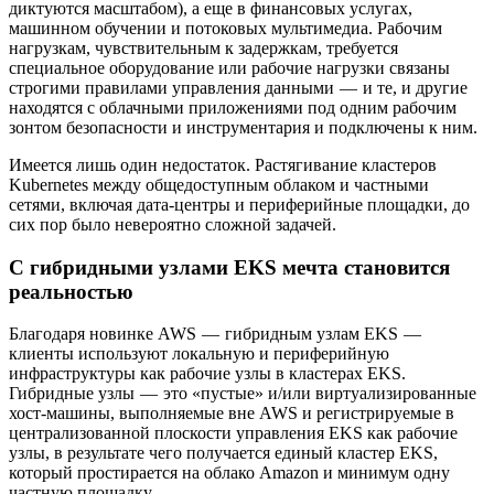
диктуются масштабом), а еще в финансовых услугах,
машинном обучении и потоковых мультимедиа. Рабочим
нагрузкам, чувствительным к задержкам, требуется
специальное оборудование или рабочие нагрузки связаны
строгими правилами управления данными — и те, и другие
находятся с облачными приложениями под одним рабочим
зонтом безопасности и инструментария и подключены к ним.
Имеется лишь один недостаток. Растягивание кластеров
Kubernetes между общедоступным облаком и частными
сетями, включая дата-центры и периферийные площадки, до
сих пор было невероятно сложной задачей.
С гибридными узлами EKS мечта становится
реальностью
Благодаря новинке AWS — гибридным узлам EKS —
клиенты используют локальную и периферийную
инфраструктуры как рабочие узлы в кластерах EKS.
Гибридные узлы — это «пустые» и/или виртуализированные
хост-машины, выполняемые вне AWS и регистрируемые в
централизованной плоскости управления EKS как рабочие
узлы, в результате чего получается единый кластер EKS,
который простирается на облако Amazon и минимум одну
частную площадку.