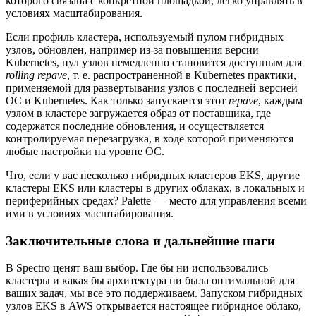
которого связана с конкретной площадкой, легко управлять в
условиях масштабирования.
Если профиль кластера, используемый пулом гибридных
узлов, обновлен, например из-за повышения версии
Kubernetes, пул узлов немедленно становится доступным для
rolling repave
, т. е. распространенной в Kubernetes практики,
применяемой для развертывания узлов с последней версией
ОС и Kubernetes. Как только запускается этот
repave
, каждым
узлом в кластере загружается образ от поставщика, где
содержатся последние обновления, и осуществляется
контролируемая перезагрузка, в ходе которой применяются
любые настройки на уровне ОС.
Что, если у вас несколько гибридных кластеров EKS, другие
кластеры EKS или кластеры в других облаках, в локальных и
периферийных средах? Palette — место для управления всеми
ими в условиях масштабирования.
Заключительные слова и дальнейшие шаги
В Spectro ценят ваш выбор. Где бы ни использовались
кластеры и какая бы архитектура ни была оптимальной для
ваших задач, мы все это поддерживаем. Запуском гибридных
узлов EKS в AWS открывается настоящее гибридное облако,