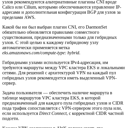
узлов рекомендуются альтернативные плагины CNI вроде
Calico или Cilium, которыми обеспечиваются управление IP-
адресами и дополнительная конфигурация BGP для узлов за
пределами AWS.
Какой бы ни был выбран плагин CNI, его DaemonSet
обязательно обновляется правилами совместного
существования, предназначенными только для гибридных
узлов. С этой целью к каждому гибридному узлу
автоматически применяется метка
eks.amazonaws.com/compute-type: hybrid
.
Гибридными узлами используется IPv4-адресация, им
требуются маршруты между VPC кластера EKS и локальными
сетями. Для решений с архитектурой VPN на каждый пул
гибридных узлов рекомендуется иметь выделенный VPN-
сервер.
Задача пользователя — обеспечить наличие маршрута в
таблице маршрутов VPC кластера EKS, в которой
предназначенный для каждого пула гибридных узлов и CIDR
пода трафик сопоставляется с VPN-сервером этого пула или,
если используется
Direct Connect
, с корректной CIDR частной
подсети.