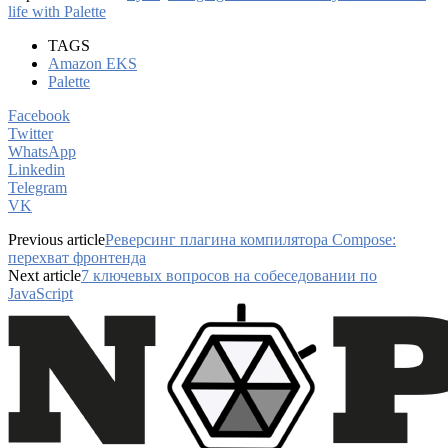
life with Palette
TAGS
Amazon EKS
Palette
Facebook
Twitter
WhatsApp
Linkedin
Telegram
VK
Previous article
Реверсинг плагина компилятора Compose:
перехват фронтенда
Next article
7 ключевых вопросов на собеседовании по
JavaScript