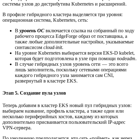
системы узлов до дистрибутива Kubernetes и расширений.
В профиле гибридного кластера выделяется три уровня:
операционная система, Kubernetes, сеть:
В
уровень ОС
включается ссылка на собранный по ходу
рабочего процесса EdgeForge образ от поставщика, а
также любые дополнительные настройки, указываемые
синтаксисом
cloud-init
.
На уровне Kubernetes выбирается версия EKS-D kubelet,
которая будет подготовлена в узле при помощи
nodeadm
.
В случае гибридных узлов уровень сети — это всего
лишь заполнитель, поскольку сетевыми операциями
каждого гибридного узла занимается сам CNI,
развернутый в кластере EKS.
Этап 5. Создание пула узлов
Теперь добавим в кластер EKS новый пул гибридных узлов:
выбираем название, профиль кластера, а также один или
несколько периферийных хостов, каждому из которых
дополнительно присваивается пользовательский IP-адрес
VPN-сервера.
По умолчанию предполагается, что сеть «поймет», как через