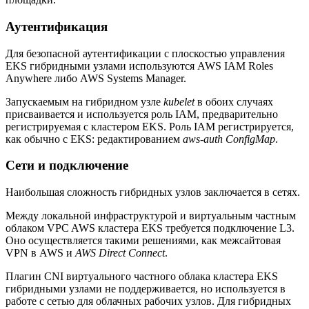
Аутентификация
Для безопасной аутентификации с плоскостью управления
EKS гибридными узлами используются AWS IAM Roles
Anywhere либо AWS Systems Manager.
Запускаемым на гибридном узле
kubelet
в обоих случаях
присваивается и используется роль IAM, предварительно
регистрируемая с кластером EKS. Роль IAM регистрируется,
как обычно с EKS: редактированием
aws-auth ConfigMap
.
Сети и подключение
Наибольшая сложность гибридных узлов заключается в сетях.
Между локальной инфраструктурой и виртуальным частным
облаком VPC AWS кластера EKS требуется подключение L3.
Оно осуществляется такими решениями, как межсайтовая
VPN в AWS и
AWS Direct Connect
.
Плагин CNI виртуального частного облака кластера EKS
гибридными узлами не поддерживается, но используется в
работе с сетью для облачных рабочих узлов. Для гибридных