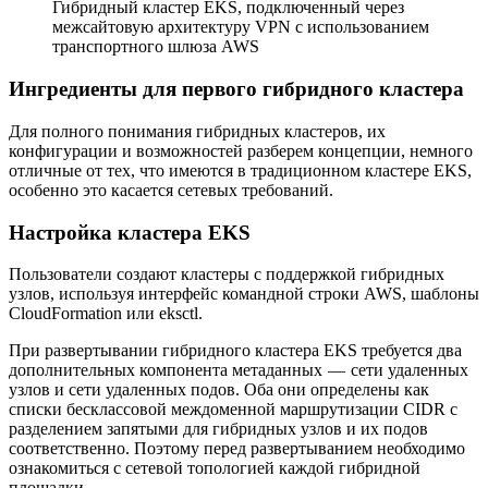
Гибридный кластер EKS, подключенный через
межсайтовую архитектуру VPN с использованием
транспортного шлюза AWS
Ингредиенты для первого гибридного кластера
Для полного понимания гибридных кластеров, их
конфигурации и возможностей разберем концепции, немного
отличные от тех, что имеются в традиционном кластере EKS,
особенно это касается сетевых требований.
Настройка кластера EKS
Пользователи создают кластеры с поддержкой гибридных
узлов, используя интерфейс командной строки AWS, шаблоны
CloudFormation или eksctl.
При развертывании гибридного кластера EKS требуется два
дополнительных компонента метаданных — сети удаленных
узлов и сети удаленных подов. Оба они определены как
списки бесклассовой междоменной маршрутизации CIDR с
разделением запятыми для гибридных узлов и их подов
соответственно. Поэтому перед развертыванием необходимо
ознакомиться с сетевой топологией каждой гибридной
площадки.