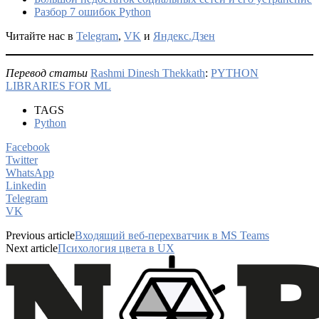
Разбор 7 ошибок Python
Читайте нас в
Telegram
,
VK
и
Яндекс.Дзен
Перевод статьи
Rashmi Dinesh Thekkath
:
PYTHON
LIBRARIES FOR ML
TAGS
Python
Facebook
Twitter
WhatsApp
Linkedin
Telegram
VK
Previous article
Входящий веб-перехватчик в MS Teams
Next article
Психология цвета в UX