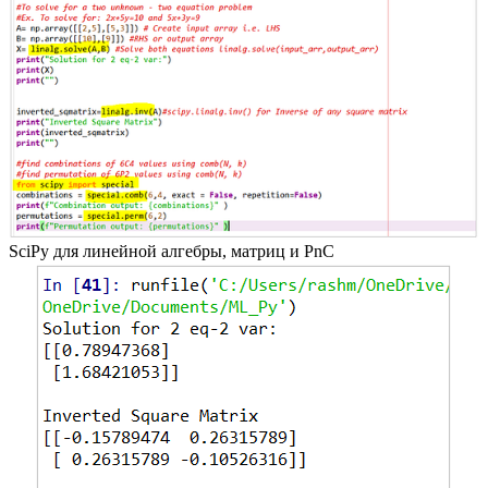
SciPy для линейной алгебры, матриц и PnC