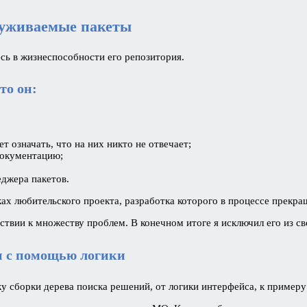
луживаемые пакеты
есь в жизнеспособности его репозитория.
то он:
ет означать, что на них никто не отвечает;
окументацию;
еджера пакетов.
ках любительского проекта, разработка которого в процессе прекра
твии к множеству проблем. В конечном итоге я исключил его из св
и с помощью логики
ику сборки дерева поиска решений, от логики интерфейса, к приме