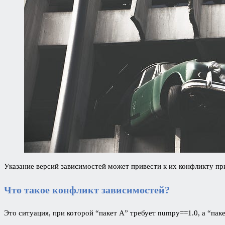
Указание версий зависимостей может привести к их конфликту пр
Что такое конфликт зависимостей?
Это ситуация, при которой “пакет А” требует numpy==1.0, а “па