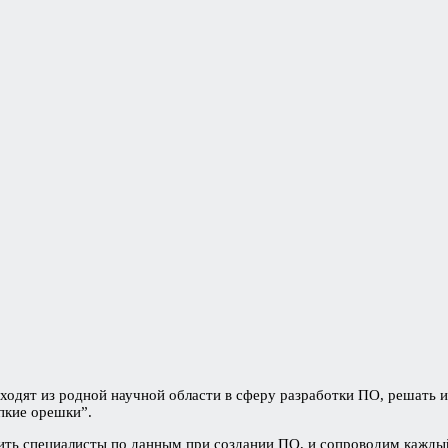
ходят из родной научной области в сферу разработки ПО, решать их
епкие орешки”.
тить специалисты по данным при создании ПО, и сопроводим кажд