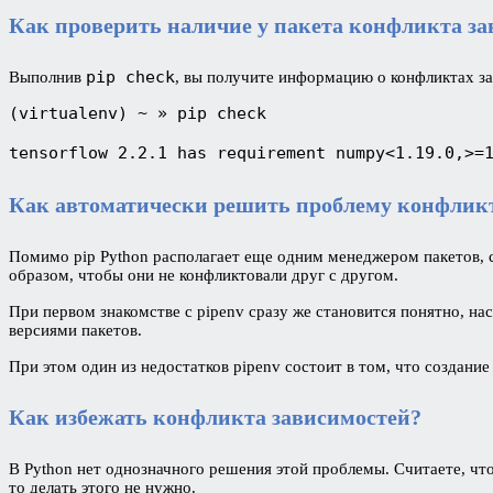
Как проверить наличие у пакета конфликта з
pip check
Выполнив
, вы получите информацию о конфликтах з
(virtualenv) ~ » pip check

tensorflow 2.2.1 has requirement numpy<1.19.0,>=
Как автоматически решить проблему конфлик
Помимо рip Python располагает еще одним менеджером пакетов, 
образом, чтобы они не конфликтовали друг с другом.
При первом знакомстве с pipenv сразу же становится понятно, на
версиями пакетов.
При этом один из недостатков pipenv состоит в том, что создани
Как избежать конфликта зависимостей?
В Python нет однозначного решения этой проблемы. Считаете, чт
то делать этого не нужно.