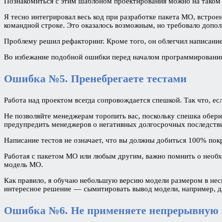
Познакомиться с этим шаблоном проектирования можно на таком п
Я тесно интегрировал весь код при разработке пакета МО, встроен
командной строке. Это оказалось возможным, но требовало допо
Проблему решил рефакторинг. Кроме того, он облегчил написание
Во избежание подобной ошибки перед началом программирования 
Ошибка №5. Пренебрегаете тестами
Работа над проектом всегда сопровождается спешкой. Так что, ес
Не позволяйте менеджерам торопить вас, поскольку спешка оберне
предупредить менеджеров о негативных долгосрочных последств
Написание тестов не означает, что вы должны добиться 100% пок
Работая с пакетом МО или любым другим, важно помнить о необх
модель МО.
Как правило, я обучаю небольшую версию модели размером в неск
интересное решение — сымитировать вывод модели, например, дл
Ошибка №6. Не применяете непрерывную