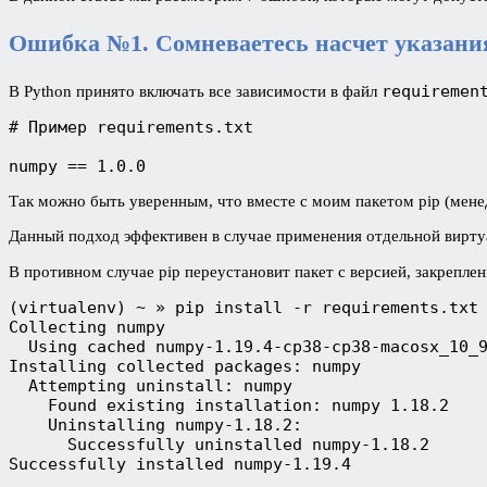
Ошибка №1. Сомневаетесь насчет указани
requiremen
В Python принято включать все зависимости в файл
# Пример requirements.txt

numpy == 1.0.0
Так можно быть уверенным, что вместе с моим пакетом pip (мене
Данный подход эффективен в случае применения отдельной вирту
В противном случае pip переустановит пакет с версией, закрепле
(virtualenv) ~ » pip install -r requirements.txt

Collecting numpy

  Using cached numpy-1.19.4-cp38-cp38-macosx_10_9
Installing collected packages: numpy

  Attempting uninstall: numpy

    Found existing installation: numpy 1.18.2

    Uninstalling numpy-1.18.2:

      Successfully uninstalled numpy-1.18.2

Successfully installed numpy-1.19.4