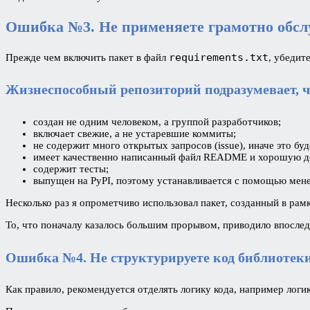
Ошибка №3. Не применяете грамотно обс
requirements.txt
Прежде чем включить пакет в файл
, убедит
Жизнеспособный репозиторий подразумевает, ч
создан не одним человеком, а группой разработчиков;
включает свежие, а не устаревшие коммиты;
не содержит много открытых запросов (issue), иначе это буд
имеет качественно написанный файл README и хорошую д
содержит тесты;
выпущен на PyPI, поэтому устанавливается с помощью мен
Несколько раз я опрометчиво использовал пакет, созданный в рам
То, что поначалу казалось большим прорывом, приводило впоследс
Ошибка №4. Не структурируете код библиотек
Как правило, рекомендуется отделять логику кода, например лог