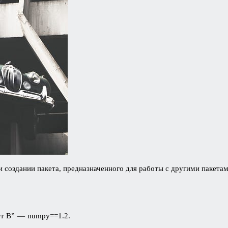
и создании пакета, предназначенного для работы с другими пакета
кет В” — numpy==1.2.