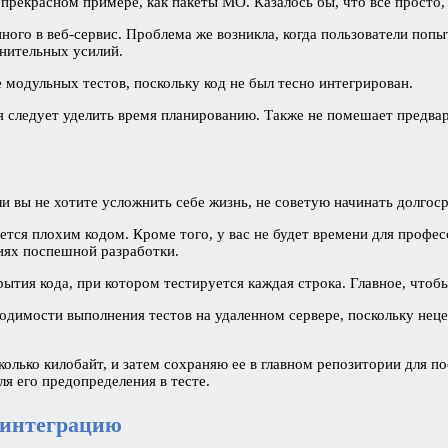
рекрасном примере, как пакеты МО. Казалось бы, что все просто, 
ного в веб-сервис. Проблема же возникла, когда пользователи попыт
лнительных усилий.
 модульных тестов, поскольку код не был тесно интегрирован.
следует уделить время планированию. Также не помешает предвар
ли вы не хотите усложнить себе жизнь, не советую начинать долгос
тся плохим кодом. Кроме того, у вас не будет времени для профес
иях поспешной разработки.
рытия кода, при котором тестируется каждая строка. Главное, что
одимости выполнения тестов на удаленном сервере, поскольку нец
олько килобайт, и затем сохраняю ее в главном репозитории для по
я его предопределения в тесте.
 интеграцию