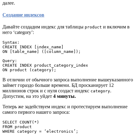
далее.
Создание индексов
Давайте создадим индекс для таблицы
и включим в
product
него ‘category’:
Syntax:

CREATE INDEX [index_name]

ON [table_name] ([column_name]);

Query:

CREATE INDEX product_category_index

ON product (category);
В отличии от обычного запроса выполнение вышеуказанного
займет гораздо больше времени. БД просканирует 12
миллионов строк и с нуля создаст индекс
.
category
Допустим, на это уйдет
4 минуты.
Теперь же задействуем индекс и протестируем выполнение
самого первого нашего запроса:
SELECT COUNT(*)

FROM product

WHERE category = ‘electronics’;