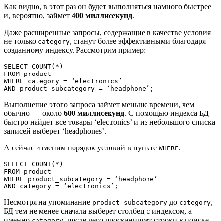
Как видно, в этот раз он будет выполняться намного быстрее
и, вероятно, займет
400 миллисекунд
.
Даже расширенные запросы, содержащие в качестве условия
не только
, станут более эффективными благодаря
category
созданному индексу. Рассмотрим пример:
SELECT COUNT(*)

FROM product

WHERE category = ‘electronics’

AND product_subcategory = ‘headphone’;
Выполнение этого запроса займет меньше времени, чем
обычно — около
600 миллисекунд
. С помощью индекса БД
быстро найдет все товары ‘electronics’ и из небольшого списка
записей выберет ‘headphones’.
А сейчас изменим порядок условий в пункте
.
WHERE
SELECT COUNT(*)

FROM product

WHERE product_subcategory = ‘headphone’

AND category = ‘electronics’;
Несмотря на упоминание
до
,
product_subcategory
category
БД тем не менее сначала выберет столбец с индексом, а
именно
, после чего просканирует строки в поиске
category