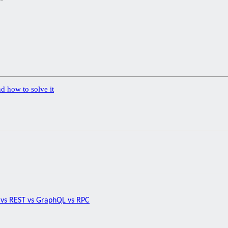
nd how to solve it
vs REST vs GraphQL vs RPC