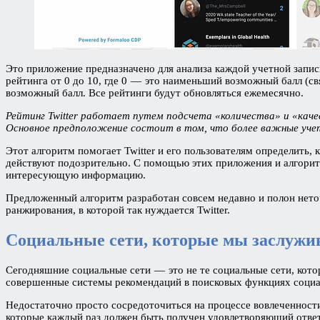
Это приложение предназначено для анализа каждой учетной записи
рейтинга от 0 до 10, где 0 — это наименьший возможный балл (
возможный балл. Все рейтинги будут обновляться ежемесячно.
Рейтинг Twitter работает путем подсчета «количества» и «кач
Основное предположение состоит в том, что более важные учет
Этот алгоритм помогает Twitter и его пользователям определить
действуют подозрительно. С помощью этих приложения и алгорит
интересующую информацию.
Предложенный алгоритм разработан совсем недавно и полон нето
ранжирования, в которой так нуждается Twitter.
Социальные сети, которые мы заслужи
Сегодняшние социальные сети — это не те социальные сети, котор
совершенные системы рекомендаций в поисковых функциях социа
Недостаточно просто сосредоточиться на процессе вовлеченности,
которые каждый раз должен быть получен удовлетворяющий ответ