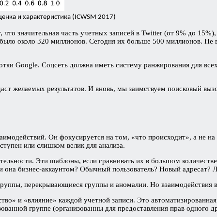
ценка и характеристика (ICWSM 2017)
т, что значительная часть учетных записей в Twitter (от 9% до 15%)
ter было около 320 миллионов. Сегодня их больше 500 миллионов. Н
отки Google. Соцсеть должна иметь систему ранжирования для всех
.
даст желаемых результатов. И вновь, мы заимствуем поисковый вызо
аимодействий. Он фокусируется на том, «что происходит», а не на 
ступен или слишком велик для анализа.
еятельности. Эти шаблоны, если сравнивать их в большом количест
я ли она бизнес-аккаунтом? Обычный пользователь? Новый адресат
 группы, перекрывающиеся группы и аномалии. Но взаимодействия в
ство» и «влияние» каждой учетной записи. Это автоматизированная 
зованной группе (организованны для предоставления прав одного д