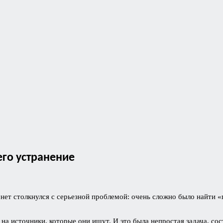
его устранение
тернет столкнулся с серьезной проблемой: очень сложно было найт
а источники, которые они ищут. И это была непростая задача, сос