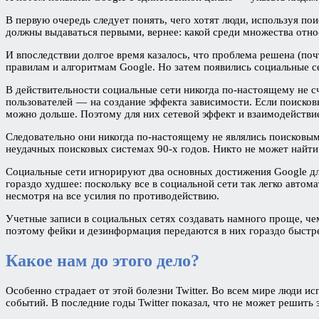
В первую очередь следует понять, чего хотят люди, используя поис
должны выдаваться первыми, вернее: какой среди множества отно
И впоследствии долгое время казалось, что проблема решена (почт
правилам и алгоритмам Google. Но затем появились социальные с
В действительности социальные сети никогда по-настоящему не сч
пользователей — на создание эффекта зависимости. Если поисков
можно дольше. Поэтому для них сетевой эффект и взаимодействие
Следовательно они никогда по-настоящему не являлись поисковым
неудачных поисковых системах 90-х годов. Никто не может найти т
Социальные сети игнорируют два основных достижения Google для
гораздо худшее: поскольку все в социальной сети так легко авто
несмотря на все усилия по противодействию.
Учетные записи в социальных сетях создавать намного проще, чем
поэтому фейки и дезинформация передаются в них гораздо быстр
Какое нам до этого дело?
Особенно страдает от этой болезни Twitter. Во всем мире люди и
событий. В последние годы Twitter показал, что не может решит