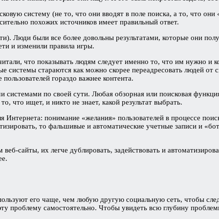
ковую систему (не то, что они вводят в поле поиска, а то, что они
сительно похожих источников имеет правильный ответ.
и). Люди были все более довольны результатами, которые они получ
ети и изменили правила игры.
итали, что показывать людям следует именно то, что им нужно и к
ые системы стараются как можно скорее переадресовать людей от с
 пользователей гораздо важнее контента.
и системами по своей сути. Любая обзорная или поисковая функци
о, что ищет, и никто не знает, какой результат выбрать.
 Интернета: понимание «желания» пользователей в процессе поиск
матизировать, то фальшивые и автоматические учетные записи и «б
 веб-сайты, их легче дублировать, задействовать и автоматизиров
ее.
спользуют его чаще, чем любую другую социальную сеть, чтобы след
ь эту проблему самостоятельно. Чтобы увидеть всю глубину пробле