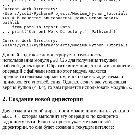
... 

Current Work Directory: 
/Users/ycui1/PycharmProjects/Medium_Python_Tutorials

>>> # В качестве альтернативы можно использовать 
pathlib 

... from pathlib import Path

... print("Current Work Directory:", Path.cwd())

... 

Current Work Directory: 
/Users/ycui1/PycharmProjects/Medium_Python_Tutorials
Данный код также демонстрирует возможность
использования модуля
для получения текущей
pathlib
рабочей директории. Обратите внимание, что для выполнения
операций с файлами именно этот модуль является
предпочтительным вариантом, и в статье вас ждёт немало
примеров его употребления. Однако, если у вас устаревшая
версия Python (< 3.4), то вам придётся использовать модуль
.
os
2. Создание новой директории
Для создания новой директории можно применить функцию
, которая выполнит эту операцию по конкретно
mkdir()
заданному пути. Если вы просто укажете имя новой
директории, то она будет создана в текущем каталоге: