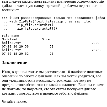
вам следует рассмотреть вариант извлечения содержимого zip-
файла в отдельную папку, где такой проблемы перезаписи не
возникнет.
>>> # Для разархивирования только что созданного файла 

... with ZipFile('text_files.zip') as zip_file:

...     zip_file.printdir()

...     zip_file.extractall()

... 

File Name                                             
Modified             Size

hello3.txt                                     2020-
07-30 20:29:50           51

hello2.txt                                     2020-
07-30 18:29:52           26
Заключение
Итак, в данной статье мы рассмотрели 10 наиболее полезных
операций по работе с файлами. Как вы могли убедиться, все
они укладываются в несколько строк кода, поэтому не
представляют абсолютно никакой сложности. Если вы с ними
не знакомы, то надеемся, что эта статья послужит для вас
кратким руководством в процессе работы с файлами.
Читайте также: