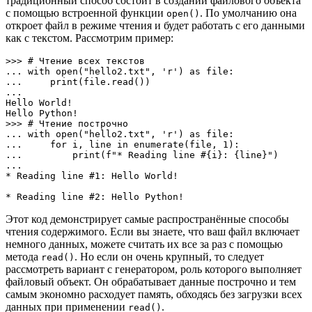
традиционный способ состоит в создании файлового объекта
с помощью встроенной функции
. По умолчанию она
open()
откроет файл в режиме чтения и будет работать с его данными
как с текстом. Рассмотрим пример:
>>> # Чтение всех текстов 

... with open("hello2.txt", 'r') as file:

...     print(file.read())

... 

Hello World!

Hello Python!

>>> # Чтение построчно

... with open("hello2.txt", 'r') as file:

...     for i, line in enumerate(file, 1):

...         print(f"* Reading line #{i}: {line}") 

... 

* Reading line #1: Hello World!

* Reading line #2: Hello Python!
Этот код демонстрирует самые распространённые способы
чтения содержимого. Если вы знаете, что ваш файл включает
немного данных, можете считать их все за раз с помощью
метода
. Но если он очень крупный, то следует
read()
рассмотреть вариант с генератором, роль которого выполняет
файловый объект. Он обрабатывает данные построчно и тем
самым экономно расходует память, обходясь без загрузки всех
данных при применении
.
read()