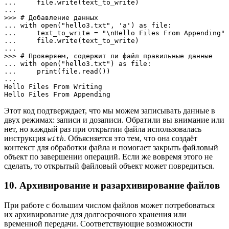
...     file.write(text_to_write)

... 

>>> # Добавление данных 

... with open("hello3.txt", 'a') as file:

...     text_to_write = "\nHello Files From Appending"

...     file.write(text_to_write)

... 

>>> # Проверяем, содержит ли файл правильные данные 

... with open("hello3.txt") as file:

...     print(file.read())

... 

Hello Files From Writing

Hello Files From Appending
Этот код подтверждает, что мы можем записывать данные в
двух режимах: записи и дозаписи. Обратили вы внимание или
нет, но каждый раз при открытии файла использовалась
инструкция
. Объясняется это тем, что она создаёт
with
контекст для обработки файла и помогает закрыть файловый
объект по завершении операций. Если же вовремя этого не
сделать, то открытый файловый объект может повредиться.
10. Архивирование и разархивирование файлов
При работе с большим числом файлов может потребоваться
их архивирование для долгосрочного хранения или
временной передачи. Соответствующие возможности