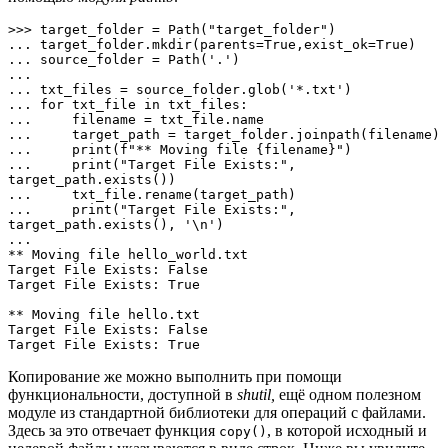
>>> target_folder = Path("target_folder")

... target_folder.mkdir(parents=True,exist_ok=True)

... source_folder = Path('.')

... 

... txt_files = source_folder.glob('*.txt')

... for txt_file in txt_files:

...     filename = txt_file.name

...     target_path = target_folder.joinpath(filename)

...     print(f"** Moving file {filename}")

...     print("Target File Exists:", 
target_path.exists())

...     txt_file.rename(target_path)

...     print("Target File Exists:", 
target_path.exists(), '\n')

... 

** Moving file hello_world.txt

Target File Exists: False

Target File Exists: True 

** Moving file hello.txt

Target File Exists: False

Target File Exists: True
Копирование же можно выполнить при помощи
функциональности, доступной в
shutil,
ещё одном полезном
модуле из стандартной библиотеки для операций с файлами.
Здесь за это отвечает функция
, в которой исходный и
copy()