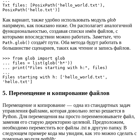
... 

Txt files: [PosixPath('hello_world.txt'), 
PosixPath('hello.txt')]
Как вариант, также удобно использовать модуль
glob
напрямую, как показано ниже. Он располагает аналогичной
функциональностью, создавая списки имён файлов, с
которыми впоследствии можно работать. Заметьте, что
создаёт пути. Оба метода будут работать в
Path.glob()
большинстве сценариев, таких как чтение и запись файлов.
>>> from glob import glob

... files = list(glob('h*'))

... print("Files starting with h:", files)

... 

Files starting with h: ['hello_world.txt', 
'hello.txt']
5. Перемещение и копирование файлов
Перемещение и копирование — одна из стандартных задач
управления файлами, которая довольно легко решается в
Python. Для перемещения вы просто переименовываете файл,
заменяя его старую директорию целевой. Предположим,
необходимо переместить все файлы .txt в другую папку. В
следующем примере кода мы увидим, как это можно сделать с
помощью модуля
pathlib: