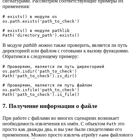
сигнатурами. Рассмотрим соответствующие примеры их
применения:
# exists() в модуле os 

os.path.exists('path_to_check')

# exists() в модуле pathlib

Path('directory_path').exists()
В модуле
pathlib м
ожно также проверить, является ли путь
директорией или файлом с готовыми к вызову функциями
.
Обратимся к следующему примеру:
# Проверяем, является ли путь директорией  

os.path.isdir('path_to_check')

Path('path_to_check').is_dir()

# Проверяем, является ли путь файлом  

os.path.isfile('path_to_check')

Path('path_to_check').is_file()
7. Получение информации о файле
При работе с файлами во многих сценариях возникает
необходимость извлечения их имён. С объектом
это
Path
просто как дважды два, и вы уже были свидетелями его
применения. Можно просто извлечь атрибут
файлового
name