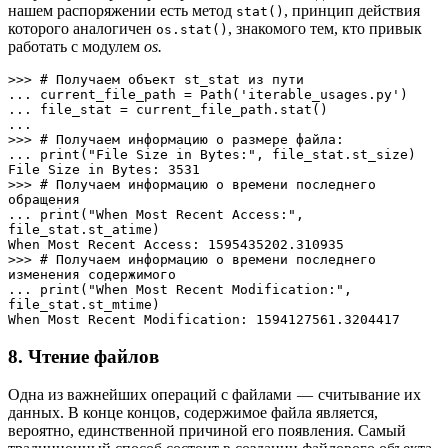
нашем распоряжении есть метод
, принцип действия
stat()
которого аналогичен
, знакомого тем, кто привык
os.stat()
работать с модулем
os.
>>> # Получаем объект st_stat из пути

... current_file_path = Path('iterable_usages.py')

... file_stat = current_file_path.stat()

... 

>>> # Получаем информацию о размере файла:

... print("File Size in Bytes:", file_stat.st_size)

File Size in Bytes: 3531

>>> # Получаем информацию о времени последнего 
обращения 

... print("When Most Recent Access:", 
file_stat.st_atime)

When Most Recent Access: 1595435202.310935

>>> # Получаем информацию о времени последнего 
изменения содержимого 

... print("When Most Recent Modification:", 
file_stat.st_mtime)

When Most Recent Modification: 1594127561.3204417
8. Чтение файлов
Одна из важнейших операций с файлами — считывание их
данных. В конце концов, содержимое файла является,
вероятно, единственной причиной его появления. Самый