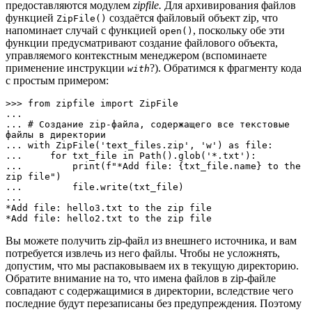
предоставляются модулем
zipfile.
Для архивирования файлов
функцией
создаётся файловый объект zip, что
ZipFile()
напоминает случай с функцией
, поскольку обе эти
open()
функции предусматривают создание файлового объекта,
управляемого контекстным менеджером (вспоминаете
применение инструкции
?). Обратимся к фрагменту кода
with
с простым примером:
>>> from zipfile import ZipFile

... 

... # Создание zip-файла, содержащего все текстовые 
файлы в директории  

... with ZipFile('text_files.zip', 'w') as file:

...     for txt_file in Path().glob('*.txt'):

...         print(f"*Add file: {txt_file.name} to the 
zip file")

...         file.write(txt_file)

... 

*Add file: hello3.txt to the zip file

*Add file: hello2.txt to the zip file
Вы можете получить zip-файл из внешнего источника, и вам
потребуется извлечь из него файлы. Чтобы не усложнять,
допустим, что мы распаковываем их в текущую директорию.
Обратите внимание на то, что имена файлов в zip-файле
совпадают с содержащимися в директории, вследствие чего
последние будут перезаписаны без предупреждения. Поэтому