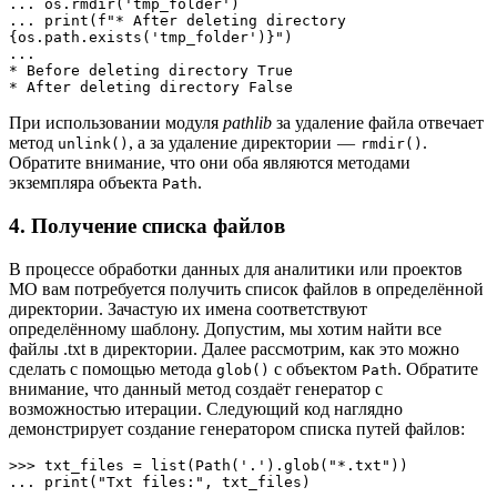
... os.rmdir('tmp_folder')

... print(f"* After deleting directory 
{os.path.exists('tmp_folder')}")

... 

* Before deleting directory True

* After deleting directory False
При использовании модуля
pathlib
за удаление файла отвечает
метод
, а за удаление директории —
.
unlink()
rmdir()
Обратите внимание, что они оба являются методами
экземпляра объекта
.
Path
4. Получение списка файлов
В процессе обработки данных для аналитики или проектов
МО вам потребуется получить список файлов в определённой
директории. Зачастую их имена соответствуют
определённому шаблону. Допустим, мы хотим найти все
файлы .txt в директории. Далее рассмотрим, как это можно
сделать с помощью метода
с объектом
. Обратите
glob()
Path
внимание, что данный метод создаёт генератор с
возможностью итерации. Следующий код наглядно
демонстрирует создание генератором списка путей файлов:
>>> txt_files = list(Path('.').glob("*.txt"))

... print("Txt files:", txt_files)
