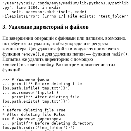
"/Users/ycui1/.conda/envs/Medium/lib/python3.8/pathlib
.py", line 1284, in mkdir

    self._accessor.mkdir(self, mode)

FileExistsError: [Errno 17] File exists: 'test_folder'
3. Удаление директорий и файлов
По завершении операций с файлами или папками, возможно,
потребуется их удалить, чтобы упорядочить ресурсы
компьютера. Для удаления файла в модуле
os
применяется
функция
,
а для удаления папки — функция
.
remove()
rmdir()
Попытка же удалить директорию с помощью
вызовет ошибку. Рассмотрим применение этих
remove()
функций:
>>> # Удаление файла 

... print(f"* Before deleting file 
{os.path.isfile('tmp.txt')}")

... os.remove('tmp.txt')

... print(f"* After deleting file 
{os.path.exists('tmp.txt')}")

... 

* Before deleting file True

* After deleting file False

>>> # Удаление директории 

... print(f"* Before deleting directory 
{os.path.isdir('tmp_folder')}")
