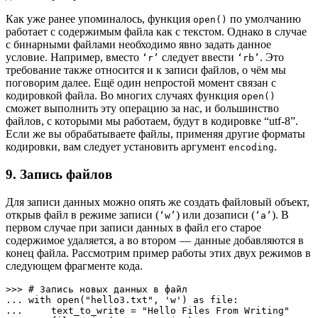
Как уже ранее упоминалось, функция
по умолчанию
open()
работает с содержимым файла как с текстом. Однако в случае
с бинарными файлами необходимо явно задать данное
условие. Например, вместо
следует ввести
. Это
‘r’
‘rb’
требование также относится и к записи файлов, о чём мы
поговорим далее. Ещё один непростой момент связан с
кодировкой файла. Во многих случаях функция
open()
сможет выполнить эту операцию за нас, и большинство
файлов, с которыми мы работаем, будут в кодировке “utf-8”.
Если же вы обрабатываете файлы, применяя другие форматы
кодировки, вам следует установить аргумент
.
encoding
9. Запись файлов
Для записи данных можно опять же создать файловый объект,
открыв файл в режиме записи (
) или дозаписи (
). В
‘w’
‘a’
первом случае при записи данных в файл его старое
содержимое удаляется, а во втором — данные добавляются в
конец файла. Рассмотрим пример работы этих двух режимов в
следующем фрагменте кода.
>>> # Запись новых данных в файл 

... with open("hello3.txt", 'w') as file:

...     text_to_write = "Hello Files From Writing"
