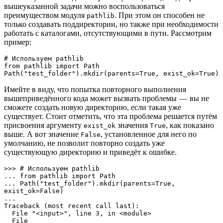
вышеуказанной задачи можно воспользоваться
преимуществом модуля
. При этом он способен не
pathlib
только создавать поддиректории, но также при необходимости
работать с каталогами, отсутствующими в пути. Рассмотрим
пример:
# Используем pathlib

from pathlib import Path

Path("test_folder").mkdir(parents=True, exist_ok=True)
Имейте в виду, что попытка повторного выполнения
вышеприведённого кода может вызвать проблемы — вы не
сможете создать новую директорию, если такая уже
существует. Стоит отметить, что эта проблема решается путём
присвоения аргументу
значения
, как показано
exist_ok
True
выше. А вот значение
, установленное для него по
False
умолчанию, не позволит повторно создать уже
существующую директорию и приведёт к ошибке.
>>> # Используем pathlib

... from pathlib import Path

... Path("test_folder").mkdir(parents=True, 
exist_ok=False)

... 

Traceback (most recent call last):

  File "<input>", line 3, in <module>

  File 