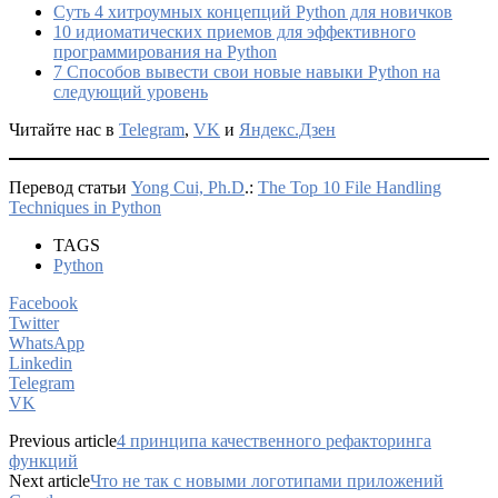
Суть 4 хитроумных концепций Python для новичков
10 идиоматических приемов для эффективного
программирования на Python
7 Способов вывести свои новые навыки Python на
следующий уровень
Читайте нас в
Telegram
,
VK
и
Яндекс.Дзен
Перевод статьи
Yong Cui, Ph.D
.:
The Top 10 File Handling
Techniques in Python
TAGS
Python
Facebook
Twitter
WhatsApp
Linkedin
Telegram
VK
Previous article
4 принципа качественного рефакторинга
функций
Next article
Что не так с новыми логотипами приложений