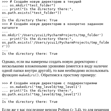
>>> # Создаём новую директорию в текущей 

... os.mkdir("test_folder")

... print("Is the directory there:", 
os.path.exists("test_folder"))

... 

Is the directory there: True

>>> # Создаём новую директорию в конкретно заданном 
каталоге

... 
os.mkdir('/Users/ycui1/PycharmProjects/tmp_folder')

... print("Is the directory there:", 
os.path.exists('/Users/ycui1/PycharmProjects/tmp_folde
r'))

... 

Is the directory there: True
Однако, если вы намерены создать новую директорию с
несколькими вложенными уровнями (имеется в виду наличие
одной папки внутри другой), то вам необходимо использовать
функцию
. Обратимся к простому примеру:
makedirs()
>>> # Создаём новую директорию с поддиректориями 

... os.makedirs('tmp_level0/tmp_level1')

... print("Is the directory there:", 
os.path.exists("tmp_level0/tmp_level1"))

... 

Is the directory there: True
Если же у вас последние версии Python (≥ 3.4), то для решения