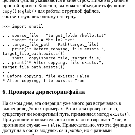
целевой файлы указываются в виде строк. Ниже вы увидите
простой пример. Конечно, вы можете объединить функции
и
для работы с группой файлов,
copy()
glob()
соответствующих одному паттерну.
>>> import shutil

... 

... source_file = "target_folder/hello.txt"

... target_file = "hello2.txt"

... target_file_path = Path(target_file)

... print("* Before copying, file exists:", 
target_file_path.exists())

... shutil.copy(source_file, target_file)

... print("* After copying, file exists:", 
target_file_path.exists())

... 

* Before copying, file exists: False

* After copying, file exists: True
6. Проверка директории/файла
На самом деле, эта операция уже много раз встречалась в
вышеприведённых примерах. В них для проверки того,
существует ли конкретный путь, применялся метод
.
exists()
При условии положительного ответа он возвращает
, в
True
противном случае —
. Примечательно, что эта функция
False
доступна в обоих модулях,
os
и
pathlib,
но с разными