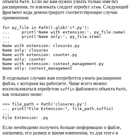
объекта
. Если же вам нужно узнать только имя без
Path
расширения, то извлекать следует атрибут
. Следующий
stem
фрагмент кода демонстрирует соответствующие случаи
применения:
for py_file in Path().glob('c*.py'):

...     print('Name with extension:', py_file.name)

...     print('Name only:', py_file.stem)

... 

Name with extension: closures.py

Name only: closures

Name with extension: counter.py

Name only: counter

Name with extension: context_management.py

Name only: context_management
В отдельных случаях вам потребуется узнать расширение
файла, с которым вы работаете. Чаще всего можно
воспользоваться атрибутом
файлового объекта
,
suffix
Path
как показано ниже:
>>> file_path = Path('closures.py')

... print("File Extension:", file_path.suffix)

... 

File Extension: .py
Если необходимо получить больше информации о файле,
например, его размер и время изменения, то для этого в