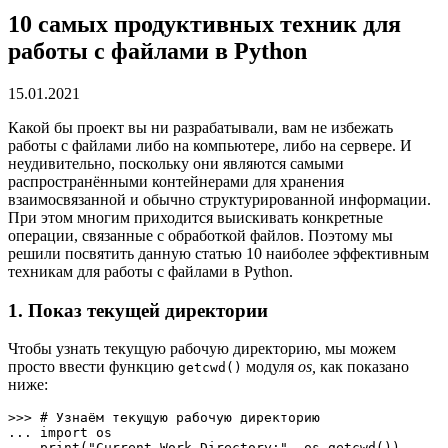
10 самых продуктивных техник для
работы с файлами в Python
15.01.2021
Какой бы проект вы ни разрабатывали, вам не избежать
работы с файлами либо на компьютере, либо на сервере. И
неудивительно, поскольку они являются самыми
распространёнными контейнерами для хранения
взаимосвязанной и обычно структурированной информации.
При этом многим приходится выискивать конкретные
операции, связанные с обработкой файлов. Поэтому мы
решили посвятить данную статью 10 наиболее эффективным
техникам для работы с файлами в Python.
1. Показ текущей директории
Чтобы узнать текущую рабочую директорию, мы можем
просто ввести функцию
модуля
os,
как показано
getcwd()
ниже:
>>> # Узнаём текущую рабочую директорию 

... import os

... print("Current Work Directory:", os.getcwd())
