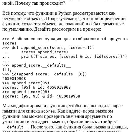
иной. Почему так происходит?
Всё потому, что функции в Python рассматриваются как
регулярные объекты. Подразумевается, что при определении
функции создаётся объект, включающий в себя переменные
по умолчанию. Давайте рассмотрим на примере:
>>> # обновленная функция для отображения id аргумента 
scores

>>> def append_score(score, scores=[]):

...     scores.append(score)

...     print(f'scores: {scores} & id: {id(scores)}')

... 

>>> append_score.__defaults__

([],)

>>> id(append_score.__defaults__[0])

4650019968

>>> append_score(95)

scores: [95] & id: 4650019968

>>> append_score(98)

scores: [95, 98] & id: 4650019968
Мы модифицировали функцию, чтобы она выводила адрес
памяти для списка
. Как видите, перед вызовом
scores
функции мы можем проверить значения аргумента по
умолчанию и его адрес памяти, обратившись к атрибуту
. После того, как функция была вызвана дважды,
__default__