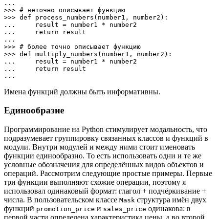
... 

>>> # неточно описывает функцию

>>> def process_numbers(number1, number2):

...     result = number1 * number2

...     return result

... 

>>> # более точно описывает функцию

>>> def multiply_numbers(number1, number2):

...     result = number1 * number2

...     return result

...
Имена функций должны быть информативны.
Единообразие
Программирование на Python стимулирует модальность, что
подразумевает группировку связанных классов и функций в
модули. Внутри модулей и между ними стоит именовать
функции единообразно. То есть использовать одни и те же
условные обозначения для определённых видов объектов и
операций. Рассмотрим следующие простые примеры. Первые
три функции выполняют схожие операции, поэтому я
использовал одинаковый формат: глагол + подчёркивание +
числа. В пользовательском классе
структура имён двух
Mask
функций
и
одинакова: в
promotion_price
sales_price
первой части определена характеристика цены, а во второй