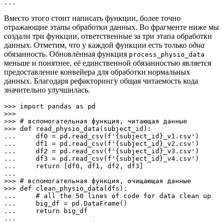
...
Вместо этого стоит написать функции, более точно
отражающие этапы обработки данных. Во фрагменте ниже мы
создали три функции, ответственные за три этапа обработки
данных. Отметим, что у каждой функции есть только
одна
обязанность. Обновлённая функция
process_physio_data
меньше и понятнее, её единственной обязанностью является
предоставление конвейера для обработки нормальных
данных. Благодаря рефакторингу общая читаемость кода
значительно улучшилась.
>>> import pandas as pd

>>> 

>>> # вспомогательная функция, читающая данные

>>> def read_physio_data(subject_id):

...     df0 = pd.read_csv(f'{subject_id}_v1.csv')

...     df1 = pd.read_csv(f'{subject_id}_v2.csv')

...     df2 = pd.read_csv(f'{subject_id}_v3.csv')

...     df3 = pd.read_csv(f'{subject_id}_v4.csv')

...     return [df0, df1, df2, df3]

... 

>>> # вспомогательная функция, очищающая данные

>>> def clean_physio_data(dfs):

...     # all the 50 lines of code for data clean up

...     big_df = pd.DataFrame()

...     return big_df

... 
