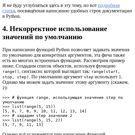
Я не буду углубляться здесь в эту тему, но вот
подробная
статья
, посвящённая написанию удобных строк документации
в Python.
4. Некорректное использование
значений по умолчанию
При написании функций Python позволяет задавать значения
по умолчанию для конкретных аргументов, эта фича также
есть во многих встроенных функциях. Рассмотрим пример
ниже. Создадим список объектов, используя функцию
, синтаксис которой выглядит так:
range()
range(start,
. По умолчанию аргумент
использует 1.
stop, step)
step
Однако мы можем задать значение этому аргументу (скажем,
):
2
>>> # функция range, использующая значение step по 
умолчанию

>>> list(range(5, 15))

[5, 6, 7, 8, 9, 10, 11, 12, 13, 14]

>>> # зададим step значение 2

>>> list(range(5, 15, 2))

[5, 7, 9, 11, 13]
Однако всё усложняется при написании функций,