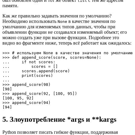
был обновлён один и тот же объект
с тем же адресом
list
памяти.
Как же правильно задавать значения по умолчанию?
Необходимо использовать
в качестве значения по
None
умолчанию для изменяемых типов данных, чтобы при
объявлении функции не создавался изменяемый объект; его
можно создать уже при вызове функции. Подробнее это
видно во фрагменте ниже, теперь всё работает как ожидалось:
>>> # используем None в качестве значения по умолчанию

>>> def append_score(score, scores=None):

...     if not scores:

...         scores = []

...     scores.append(score)

...     print(scores)

... 

>>> append_score(98)

[98]

>>> append_score(92, [100, 95])

[100, 95, 92]

>>> append_score(94)

[94]
5. Злоупотребление *args и **kargs
Python позволяет писать гибкие функции, поддерживая