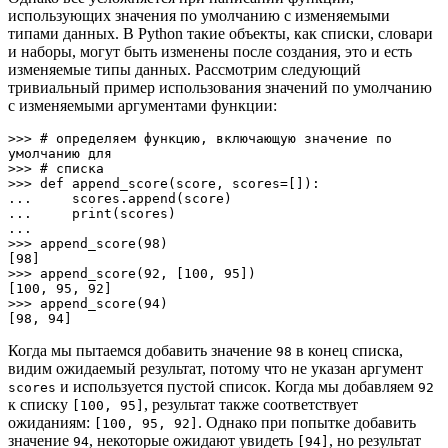
использующих значения по умолчанию с изменяемыми
типами данных. В Python такие объекты, как списки, словари
и наборы, могут быть изменены после создания, это и есть
изменяемые типы данных. Рассмотрим следующий
тривиальный пример использования значений по умолчанию
с изменяемыми аргументами функции:
>>> # определяем функцию, включающую значение по 
умолчанию для 

>>> # списка

>>> def append_score(score, scores=[]):

...     scores.append(score)

...     print(scores)

... 

>>> append_score(98)

[98]

>>> append_score(92, [100, 95])

[100, 95, 92]

>>> append_score(94)

[98, 94]
Когда мы пытаемся добавить значение
в конец списка,
98
видим ожидаемый результат, потому что не указан аргумент
и используется пустой список. Когда мы добавляем
scores
92
к списку
, результат также соответствует
[100, 95]
ожиданиям:
. Однако при попытке добавить
[100, 95, 92]
значение
, некоторые ожидают увидеть
, но результат
94
[94]