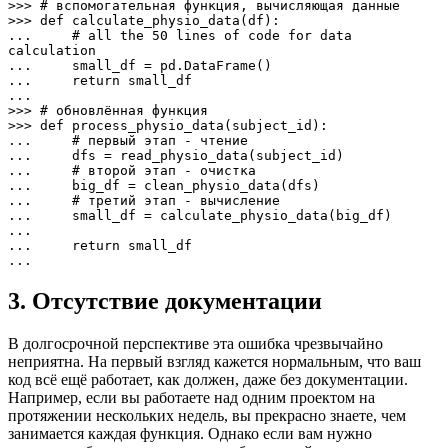
>>> # вспомогательная функция, вычисляющая данные

>>> def calculate_physio_data(df):

...     # all the 50 lines of code for data 
calculation

...     small_df = pd.DataFrame()

...     return small_df

...

>>> # обновлённая функция

>>> def process_physio_data(subject_id):

...     # первый этап - чтение

...     dfs = read_physio_data(subject_id)

...     # второй этап - очистка

...     big_df = clean_physio_data(dfs)

...     # третий этап - вычисление

...     small_df = calculate_physio_data(big_df)

...     

...     return small_df

...
3. Отсутствие документации
В долгосрочной перспективе эта ошибка чрезвычайно
неприятна. На первый взгляд кажется нормальным, что ваш
код всё ещё работает, как должен, даже без документации.
Например, если вы работаете над одним проектом на
протяжении нескольких недель, вы прекрасно знаете, чем
занимается каждая функция. Однако если вам нужно