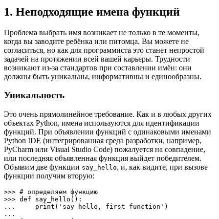
1. Неподходящие имена функций
Проблема выбрать имя возникает не только в те моменты,
когда вы заводите ребёнка или питомца. Вы можете не
согласиться, но как для программиста это станет непростой
задачей на протяжении всей вашей карьеры. Трудности
возникают из-за стандартов при составлении имён: они
должны быть уникальны, информативны и единообразны.
Уникальность
Это очень прямолинейное требование. Как и в любых других
объектах Python, имена используются для идентификации
функций. При объявлении функций с одинаковыми именами
Python IDE (интегрированная среда разработки, например,
PyCharm или Visual Studio Code) пожалуется на совпадение,
или последняя объявленная функция выйдет победителем.
Объявим две функции
, и, как видите, при вызове
say_hello
функции получим вторую:
>>> # определяем функцию

>>> def say_hello():

...     print('say hello, first function')

...
