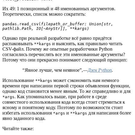
Их 49: 1 позиционный и 48 именованных аргументов.
Теоретически, список можно сократить:
pandas.read_csv(
filepath_or_buffer: Union[str, 
pathlib.Path, IO[~AnyStr]], **kargs)
Однако при реальной разработке всё равно придётся
распаковывать
и выяснять, как правильно читать
**kargs
CSV-файл. Почему же опытные разработчики Python
согласились перечислять все эти именованные аргументы?
Потому что они прекрасно понимают следующий принцип:
“
Явное лучше, чем неявное”,
—
Дзен Python
.
Использование
может сэкономить нам немного
**kargs
времени при написании первой строки объявления функции,
однако код становится менее явным. То же справедливо и для
. Как упоминалось выше, при работе в среде
*args
совместного использования кода всегда стоит стремиться к
ясному и понятному коду. Поэтому по возможности стоит
избегать использования
и
для написания более
*args
**kargs
явно заданного кода.
Читайте также: