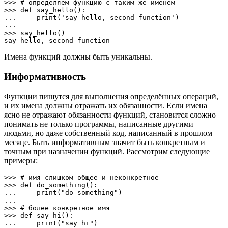
>>> # определяем функцию с таким же именем

>>> def say_hello():

...     print('say hello, second function')

... 

>>> say_hello()

say hello, second function
Имена функций должны быть уникальны.
Информативность
Функции пишутся для выполнения определённых операций,
и их имена должны отражать их обязанности. Если имена
ясно не отражают обязанности функций, становится сложно
понимать не только программы, написанные другими
людьми, но даже собственный код, написанный в прошлом
месяце. Быть информативным значит быть конкретным и
точным при назначении функций. Рассмотрим следующие
примеры:
>>> # имя слишком общее и неконкретное

>>> def do_something():

...     print("do something")

... 

>>> # более конкретное имя

>>> def say_hi():

...     print("say hi")
