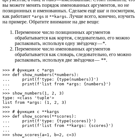
вы можете менять порядок именованных аргументов, но не
позиционных и именованных. Сделаем ещё шаг и посмотрим,
как работают
и
. Лучше всего, конечно, изучить
*args
**kargs
на примере. Обратите внимание на две вещи:
Переменное число позиционных аргументов
обрабатывается как кортеж, следовательно, его можно
распаковать, используя одну звёздочку — *.
Переменное число именованных аргументов
обрабатывается как словарь, следовательно, его можно
распаковать, используя две звёздочки — **.
>>> # функция с *args

>>> def show_numbers(*numbers):

...     print(f'type: {type(numbers)}')

...     print(f'list from *args: {numbers}')

... 

>>> show_numbers(1, 2, 3)

type: <class 'tuple'>

list from *args: (1, 2, 3)

>>> 

>>> # функция с **kargs

>>> def show_scores(**scores):

...     print(f'type: {type(scores)}')

...     print(f'list from **kargs: {scores}')

... 

>>> show_scores(a=1, b=2, c=3)
