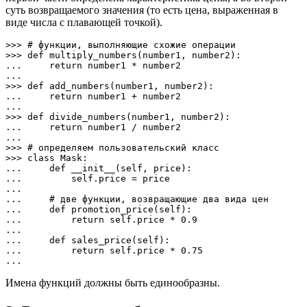
суть возвращаемого значения (то есть цена, выраженная в
виде числа с плавающей точкой).
>>> # функции, выполняющие схожие операции

>>> def multiply_numbers(number1, number2):

...     return number1 * number2

... 

>>> def add_numbers(number1, number2):

...     return number1 + number2

... 

>>> def divide_numbers(number1, number2):

...     return number1 / number2

... 

>>> # определяем пользовательский класс

>>> class Mask:

...     def __init__(self, price):

...         self.price = price

...

...     # две функции, возвращающие два вида цен

...     def promotion_price(self):

...         return self.price * 0.9

...

...     def sales_price(self):

...         return self.price * 0.75

...
Имена функций должны быть единообразны.