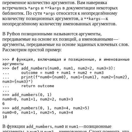
переменное количество аргументов. Вам наверняка
встречались
и
в документации некоторых
*args
**kargs
библиотек. По сути
относится к неопределённому
*args
количеству позиционных аргументов, а
— к
**kargs
неопределённому количеству именованных аргументов.
В Python позиционными называются аргументы,
передаваемые на основе их позиций, а именованными —
аргументы, передаваемые на основе заданных ключевых слов.
Рассмотрим простой пример:
>>> # функция, включающая и позиционные, и именованные 
аргументы

>>> def add_numbers(num0, num1, num2=2, num3=3):

...     outcome = num0 + num1 + num2 + num3

...     print(f"num0={num0}, num1={num1}, num2={num2}, 
num3={num3}")

...     return outcome

... 

>>> add_numbers(0, 1)

num0=0, num1=1, num2=2, num3=3

6

>>> add_numbers(0, 1, num3=4, num2=5)

num0=0, num1=1, num2=5, num3=4

10
В функции
,
и
— позиционные
add_numbers
num0
num1
аргументы, а
и
— именованные. Стоит помнить, что
num2
num3