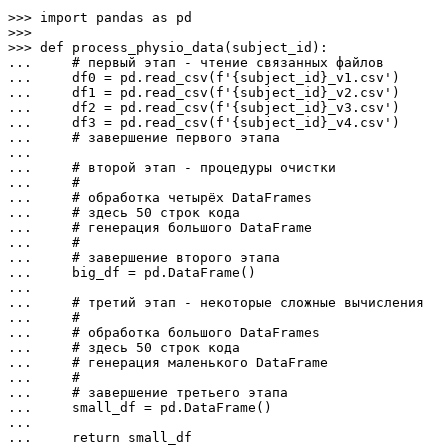
>>> import pandas as pd

>>> 

>>> def process_physio_data(subject_id):

...     # первый этап - чтение связанных файлов

...     df0 = pd.read_csv(f'{subject_id}_v1.csv')

...     df1 = pd.read_csv(f'{subject_id}_v2.csv')

...     df2 = pd.read_csv(f'{subject_id}_v3.csv')

...     df3 = pd.read_csv(f'{subject_id}_v4.csv')

...     # завершение первого этапа

...

...     # второй этап - процедуры очистки

...     # 

...     # обработка четырёх DataFrames

...     # здесь 50 строк кода

...     # генерация большого DataFrame

...     #

...     # завершение второго этапа

...     big_df = pd.DataFrame()

...

...     # третий этап - некоторые сложные вычисления

...     #

...     # обработка большого DataFrames

...     # здесь 50 строк кода

...     # генерация маленького DataFrame

...     #

...     # завершение третьего этапа

...     small_df = pd.DataFrame()

...

...     return small_df
