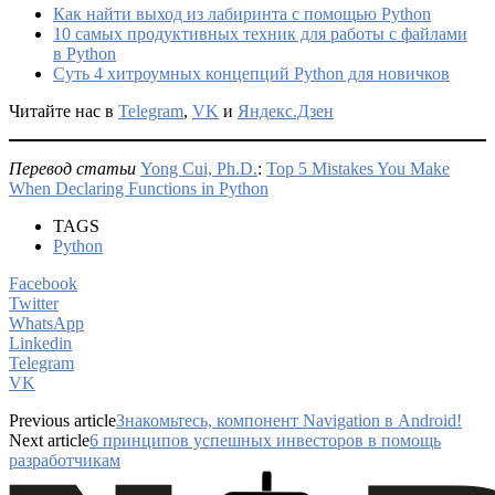
Как найти выход из лабиринта с помощью Python
10 самых продуктивных техник для работы с файлами
в Python
Суть 4 хитроумных концепций Python для новичков
Читайте нас в
Telegram
,
VK
и
Яндекс.Дзен
Перевод статьи
Yong Cui, Ph.D.
:
Top 5 Mistakes You Make
When Declaring Functions in Python
TAGS
Python
Facebook
Twitter
WhatsApp
Linkedin
Telegram
VK
Previous article
Знакомьтесь, компонент Navigation в Android!
Next article
6 принципов успешных инвесторов в помощь
разработчикам