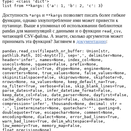
type: <class 'dict'>

list from **kargs: {'a': 1, 'b': 2, 'c': 3}
Доступность
и
позволяет писать более гибкие
*args
**kargs
функции, однако злоупотребление ими может привести к
путанице. Выше я упоминал об использовании библиотеки
pandas для манипуляций с данными и о функции
,
read_csv
читающей CSV-файлы. А знаете, сколько аргументов может
принимать эта функция? Заглянем в
документацию
:
pandas.read_csv(filepath_or_buffer: Union[str, 
pathlib.Path, IO[~AnyStr]], sep=',', delimiter=None, 
header='infer', names=None, index_col=None, 
usecols=None, squeeze=False, prefix=None, 
mangle_dupe_cols=True, dtype=None, engine=None, 
converters=None, true_values=None, false_values=None, 
skipinitialspace=False, skiprows=None, skipfooter=0, 
nrows=None, na_values=None, keep_default_na=True, 
na_filter=True, verbose=False, skip_blank_lines=True, 
parse_dates=False, infer_datetime_format=False, 
keep_date_col=False, date_parser=None, dayfirst=False, 
cache_dates=True, iterator=False, chunksize=None, 
compression='infer', thousands=None, decimal: str = 
'.', lineterminator=None, quotechar='"', quoting=0, 
doublequote=True, escapechar=None, comment=None, 
encoding=None, dialect=None, error_bad_lines=True, 
warn_bad_lines=True, delim_whitespace=False, 
low_memory=True, memory_map=False, 
float_precision=None)