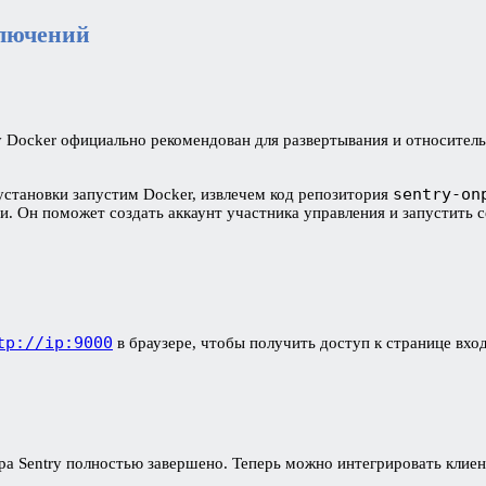
ключений
у Docker официально рекомендован для развертывания и относительн
sentry-on
установки запустим Docker, извлечем код репозитория
ри. Он поможет создать аккаунт участника управления и запустить 
tp://ip:9000
в браузере, чтобы получить доступ к странице вход
а Sentry полностью завершено. Теперь можно интегрировать клиен