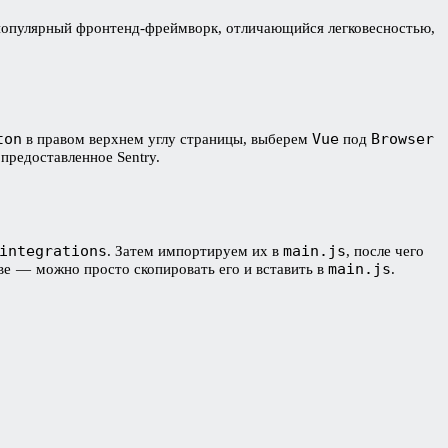
 популярный фронтенд-фреймворк, отличающийся легковесностью,
ton
Vue
Browser
в правом верхнем углу страницы, выберем
под
 предоставленное Sentry.
integrations
main.js
. Затем импортируем их в
, после чего
main.js
тве — можно просто скопировать его и вставить в
.