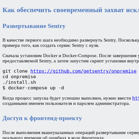
Как обеспечить своевременный захват ис
Развертывание Sentry
В качестве первого шага необходимо развернуть Sentry. Поскольк
примера того, как создать сервис Sentry с нуля.
Сначала установим Docker и Docker-Compose. После завершения 
предоставляемой Sentry, а затем запустим скрипт установки внут
git clone 
https://github.com/getsentry/onpremise
cd onpremise
./install.sh
$ docker-compose up -d
ht
Когда процесс запуска будет успешно выполнен, нужно ввести
созданными именем пользователя и паролем администратора.
Доступ к фронтенд-проекту
После выполнения вышеуказанных операций развертывание сервер
реального времени об ошибках в коде фронтенда.