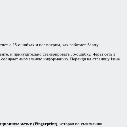
тчет о JS-ошибках и посмотрим, как работает Sentry.
енте, и принудительно сгенерировать JS-ошибку. Через сеть в
try собирает аномальную информацию. Перейдя на страницу Issue
ционную метку (Fingerprint),
которая по умолчанию