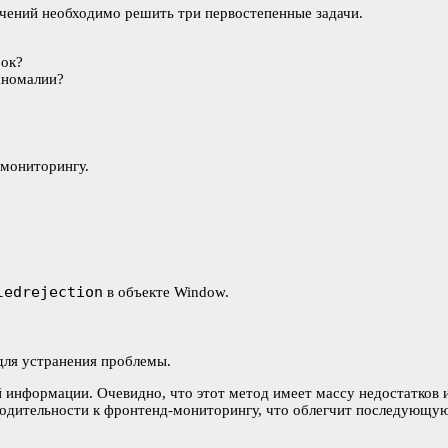
чений необходимо решить три первостепенные задачи.
бок?
аномалии?
мониторингу.
ledrejection
в объекте Window.
для устранения проблемы.
информации. Очевидно, что этот метод имеет массу недостатков и 
водительности к фронтенд-мониторингу, что облегчит последующу