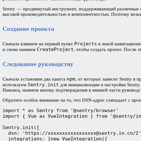
Sentry — продвинутый инструмент, поддерживающий различные фр
высокой производительностью и компонентностью. Поэтому возьм
Создание проекта
Projects
Сначала кликнем на первый пункт
в левой навигационн
CreateProject
и снова нажмем
, чтобы создать проект. После 
Следование руководству
npm
Сначала установим два пакета
, от которых зависит Sentry в 
Sentry.init
используем
для инициализации и настройки Sentry
Наконец, нажмем кнопку подтверждения в нижней части руководств
Обратите особое внимание на то, что DSN-адрес совпадает с про
import * as Sentry from '@sentry/browser'

import { Vue as VueIntegration } from '@sentry/in
Sentry.init({

  dsn: 'https://xxxxxxxxxxxxxxxxx@sentry.in.cn/2'
  integrations: [new VueIntegration({
