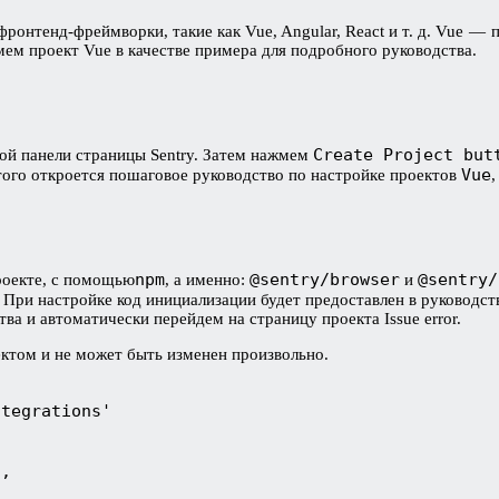
онтенд-фреймворки, такие как Vue, Angular, React и т. д. Vue —
ем проект Vue в качестве примера для подробного руководства.
Create Project but
ой панели страницы Sentry. Затем нажмем
Vue
этого откроется пошаговое руководство по настройке проектов
,
npm
@sentry/browser
@sentry/
проекте, с помощью
, а именно:
и
. При настройке код инициализации будет предоставлен в руководс
а и автоматически перейдем на страницу проекта Issue error.
ектом и не может быть изменен произвольно.
tegrations'

,
