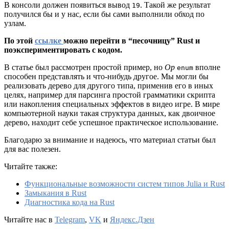
В консоли должен появиться вывод
. Такой же результат
19
получился бы и у нас, если бы сами выполнили обход по
узлам.
По этой
ссылке
можно перейти в “песочницу” Rust и
поэкспериментировать с кодом.
В статье был рассмотрен простой пример, но
Op
вполне
enum
способен представлять и что-нибудь другое. Мы могли бы
реализовать дерево для другого типа, применив его в иных
целях, например для парсинга простой грамматики скрипта
или накопления специальных эффектов в видео игре. В мире
компьютерной науки такая структура данных, как двоичное
дерево, находит себе успешное практическое использование.
Благодарю за внимание и надеюсь, что материал статьи был
для вас полезен.
Читайте также:
Функциональные возможности систем типов Julia и Rust
Замыкания в Rust
Диагностика кода на Rust
Читайте нас в
Telegram
,
VK
и
Яндекс.Дзен