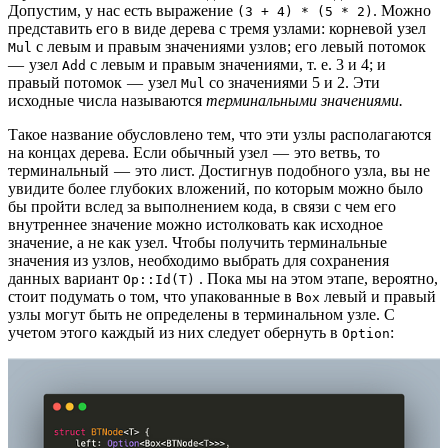
Допустим, у нас есть выражение
. Можно
(3 + 4) * (5 * 2)
представить его в виде дерева с тремя узлами: корневой узел
с левым и правым значениями узлов; его левый потомок
Mul
— узел
с левым и правым значениями, т. е. 3 и 4; и
Add
правый потомок — узел
со значениями 5 и 2. Эти
Mul
исходные числа называются
терминальными значениями.
Такое название обусловлено тем, что эти узлы располагаются
на концах дерева. Если обычный узел — это ветвь, то
терминальный — это лист. Достигнув подобного узла, вы не
увидите более глубоких вложений, по которым можно было
бы пройти вслед за выполнением кода, в связи с чем его
внутреннее значение можно истолковать как исходное
значение, а не как узел. Чтобы получить терминальные
значения из узлов, необходимо выбрать для сохранения
данных вариант
. Пока мы на этом этапе, вероятно,
Op::Id(T)
стоит подумать о том, что упакованные в
левый и правый
Box
узлы могут быть не определены в терминальном узле. С
учетом этого каждый из них следует обернуть в
:
Option