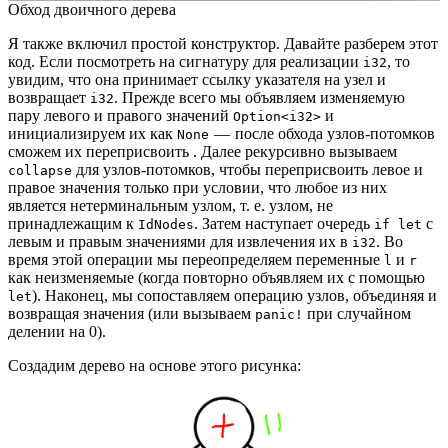
Обход двоичного дерева
Я также включил простой конструктор. Давайте разберем этот
код. Если посмотреть на сигнатуру для реализации
, то
i32
увидим, что она принимает ссылку указателя на узел и
возвращает
. Прежде всего мы объявляем изменяемую
i32
пару левого и правого значений
и
Option<i32>
инициализируем их как
— после обхода узлов-потомков
None
сможем их переприсвоить . Далее рекурсивно вызываем
для узлов-потомков, чтобы переприсвоить левое и
collapse
правое значения только при условии, что любое из них
является нетерминальным узлом, т. е. узлом, не
принадлежащим к
. Затем наступает очередь
с
IdNodes
if let
левым и правым значениями для извлечения их в
. Во
i32
время этой операции мы переопределяем переменные
и
l
r
как неизменяемые (когда повторно объявляем их с помощью
). Наконец, мы сопоставляем операцию узлов, объединяя и
let
возвращая значения (или вызываем
при случайном
panic!
делении на 0).
Создадим дерево на основе этого рисунка: