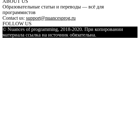
ABOUT US
Образовательные статьи и переводы — всё для
программистов
Contact us:
support@nuancesprog.ru
FOLLOW US
© Nuances of programming, 2018-2020. При копировании
материала ссылка на источник обязательна.