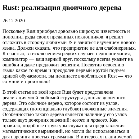
Rust: реализация двоичного дерева
26.12.2020
Поскольку Rust приобрел довольно широкую известность и
пополнил ряды своих преданных поклонников, я решил
отложить в сторону любимый JS и заняться изучением нового
языка. Должен сказать, что предприятие не для слабонервных.
К счастью, за исключением редких случаев недопонимания,
компилятор — ваш верный друг, поскольку всегда укажет на
ошибки и даже предложит решения. Посвятив освоению
языка какое-то время и преодолев первый крутой подъем
кривой обучаемости, вы начинаете влюбляться в Rust — что
со мной и произошло!
В этой статье во всей красе Rust будет представлена
реализация моей любимой структуры данных: двоичного
дерева. Это обычное дерево, которое состоит из узлов,
содержащих (потенциально глубоко) вложенные значения.
Особенностью такого дерева является наличие у его узлов
только двух дочерних значений:
левого
и
правого
. Как
правило, подобные структуры служат для представления
математических выражений, но могли бы использоваться и
для парсинга простых грамматик. В интересах планируемой