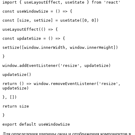
import { useLayoutEffect, useState } from 'react'

const useWindowSize = () => {

const [size, setSize] = useState([0, 0])

useLayoutEffect(() => {

const updateSize = () => {

setSize([window.innerWidth, window.innerHeight])

}

window.addEventListener('resize', updateSize)

updateSize()

return () => window.removeEventListener('resize', 
updateSize)

}, [])

return size

}

export default useWindowSize
Для определения ширины окна и отображения компонентов в