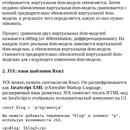
отображается, виртуальная dom-модель обновляется. Затем
недавно обновленная виртуальная dom-модель сравнивается с
копией предварительно обновленной виртуальной dom-
модели, в результате чего определяется, какую из них нужно
обновить.
Процесс сравнения двух виртуальных dom-моделей
называется diffing (от differentiation, дифференцирование). На
каждом этапе реальная dom-модель заменяется виртуальной
dom-моделью, а обновленная виртуальная dom-модель
становится предварительно обновленной виртуальной dom-
моделью для следующего изменения dom-модели.
2. JSX: язык шаблонов React
JSX можно назвать синтаксисом React. Он расшифровывается
как
JavaScript XML
(eXtensible Markup Language,
расширяемый язык разметки). JSX помогает писать HTML-код
на JavaScript и отображать пользовательский компонент на UI.
const blog = 'programinja'
Вы можете добавить переменную "blog" в элемент "p", 
используя возможности JSX.
<p>Blog: {blog}</p>