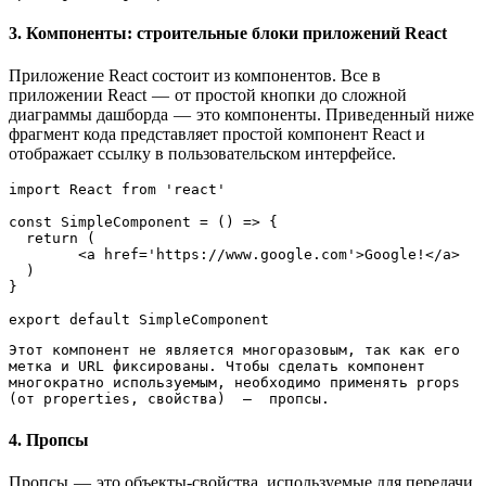
3. Компоненты: строительные блоки приложений React
Приложение React состоит из компонентов. Все в
приложении React — от простой кнопки до сложной
диаграммы дашборда — это компоненты. Приведенный ниже
фрагмент кода представляет простой компонент React и
отображает ссылку в пользовательском интерфейсе.
import React from 'react'

const SimpleComponent = () => {

  return (

        <a href='https://www.google.com'>Google!</a>

  )

}

export default SimpleComponent
Этот компонент не является многоразовым, так как его 
метка и URL фиксированы. Чтобы сделать компонент 
многократно используемым, необходимо применять props 
(от properties, свойства)  —  пропсы.
4. Пропсы
Пропсы — это объекты-свойства, используемые для передачи