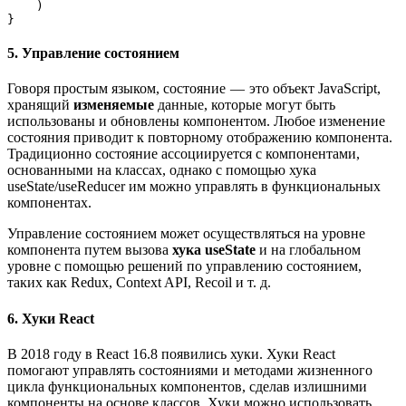
    )

}
5. Управление состоянием
Говоря простым языком, состояние — это объект JavaScript,
хранящий
изменяемые
данные, которые могут быть
использованы и обновлены компонентом. Любое изменение
состояния приводит к повторному отображению компонента.
Традиционно состояние ассоциируется с компонентами,
основанными на классах, однако с помощью хука
useState/useReducer им можно управлять в функциональных
компонентах.
Управление состоянием может осуществляться на уровне
компонента путем вызова
хука useState
и на глобальном
уровне с помощью решений по управлению состоянием,
таких как Redux, Context API, Recoil и т. д.
6. Хуки React
В 2018 году в React 16.8 появились хуки. Хуки React
помогают управлять состояниями и методами жизненного
цикла функциональных компонентов, сделав излишними
компоненты на основе классов. Хуки можно использовать