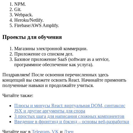
NPM.
Git.
Webpack.
Heroku/Netlify.
Firebase/AWS Amplify.
Проекты для обучения
Магазины электронной коммерции.
Приложение со списком дел.
Базовое приложение SaaS (software as a service,
программное обеспечение как услуга).
Поздравляем! После освоения перечисленных здесь
концепций вы сможете освоить React. Начинайте применять
полученные навыки и продолжайте учиться.
Читайте также:
Плюсы и минусы React: виртуальная DOM, синтаксис
JSX и другие аргументы для спора
3 простых шага для написания сложных компонентов
Введение в фронтэнд и бэкэнд – основы веб-разработки
Читайте нас в
Telegram
,
VK
и
Дзен