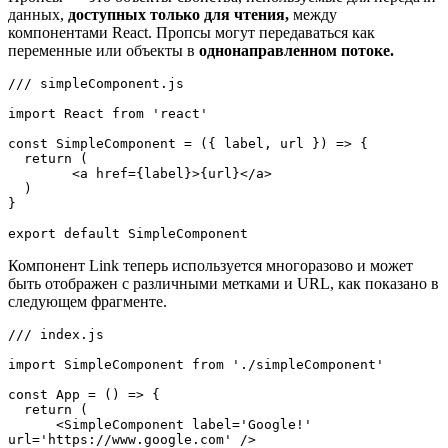
данных,
доступных только для чтения,
между
компонентами React. Пропсы могут передаваться как
переменные или объекты в
однонаправленном потоке.
/// simpleComponent.js

import React from 'react'

const SimpleComponent = ({ label, url }) => {

  return (

        <a href={label}>{url}</a>

  )

}

export default SimpleComponent
Компонент Link теперь используется многоразово и может
быть отображен с различными метками и URL, как показано в
следующем фрагменте.
/// index.js

import SimpleComponent from './simpleComponent'

const App = () => {

  return (

      <SimpleComponent label='Google!' 
url='https://www.google.com' />
