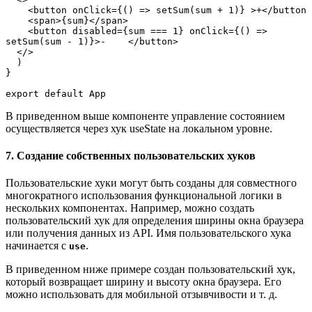
    <button onClick={() => setSum(sum + 1)} >+</button

    <span>{sum}</span>

    <button disabled={sum === 1} onClick={() => 
setSum(sum - 1)}>-    </button>

  </>

  )

}

export default App
В приведенном выше компоненте управление состоянием
осуществляется через хук useState на локальном уровне.
7. Создание собственных пользовательских хуков
Пользовательские хуки могут быть созданы для совместного
многократного использования функциональной логики в
нескольких компонентах. Например, можно создать
пользовательский хук для определения ширины окна браузера
или получения данных из API. Имя пользовательского хука
начинается с
.
use
В приведенном ниже примере создан пользовательский хук,
который возвращает ширину и высоту окна браузера. Его
можно использовать для мобильной отзывчивости и т. д.