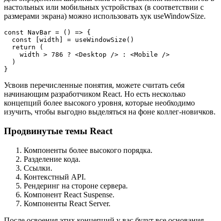
настольных или мобильных устройствах (в соответствии с
размерами экрана) можно использовать хук useWindowSize.
const NavBar = () => {
  const [width] = useWindowSize()
  return (
    width > 786 ? <Desktop /> : <Mobile />
  )
}
Усвоив перечисленные понятия, можете считать себя
начинающим разработчиком React. Но есть несколько
концепций более высокого уровня, которые необходимо
изучить, чтобы выгодно выделяться на фоне коллег-новичков.
Продвинутые темы React
Компоненты более высокого порядка.
Разделение кода.
Ссылки.
Контекстный API.
Рендеринг на стороне сервера.
Компонент React Suspense.
Компоненты React Server.
После освоения этих концепций у вас будут все основания