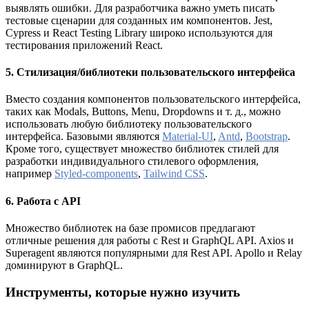
выявлять ошибки. Для разработчика важно уметь писать
тестовые сценарии для созданных им компонентов. Jest,
Cypress и React Testing Library широко используются для
тестирования приложений React.
5. Стилизация/библиотеки пользовательского интерфейса
Вместо создания компонентов пользовательского интерфейса,
таких как Modals, Buttons, Menu, Dropdowns и т. д., можно
использовать любую библиотеку пользовательского
интерфейса. Базовыми являются
Material-UI
,
Antd
,
Bootstrap
.
Кроме того, существует множество библиотек стилей для
разработки индивидуального стилевого оформления,
например
Styled-components
,
Tailwind CSS
.
6. Работа с API
Множество библиотек на базе промисов предлагают
отличные решения для работы с Rest и GraphQL API. Axios и
Superagent являются популярными для Rest API. Apollo и Relay
доминируют в GraphQL.
Инструменты, которые нужно изучить