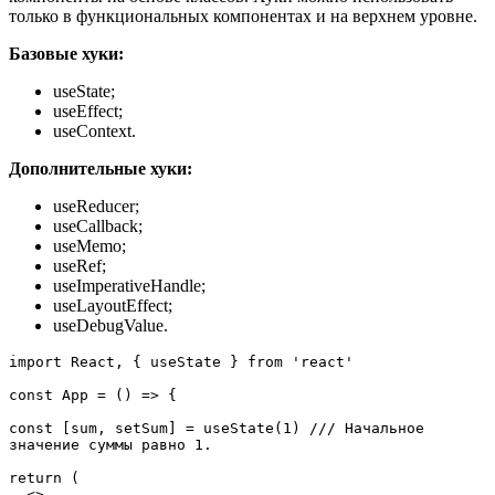
только в функциональных компонентах и на верхнем уровне.
Базовые хуки:
useState;
useEffect;
useContext.
Дополнительные хуки:
useReducer;
useCallback;
useMemo;
useRef;
useImperativeHandle;
useLayoutEffect;
useDebugValue.
import React, { useState } from 'react'

const App = () => {

const [sum, setSum] = useState(1) /// Начальное 
значение суммы равно 1.

return (

  <>
