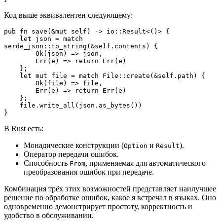
Код выше эквивалентен следующему:
pub fn save(&mut self) -> io::Result<()> {

    let json = match 
serde_json::to_string(&self.contents) {

        Ok(json) => json,

        Err(e) => return Err(e)

    };

    let mut file = match File::create(&self.path) {

        Ok(file) => file,

        Err(e) => return Err(e)

    };

    file.write_all(json.as_bytes())

}
В Rust есть:
Монадические конструкции (
и
).
Option
Result
Оператор передачи ошибок.
Способность
, применяемая для автоматического
From
преобразования ошибок при передаче.
Комбинация трёх этих возможностей представляет наилучшее
решение по обработке ошибок, какое я встречал в языках. Оно
одновременно демонстрирует простоту, корректность и
удобство в обслуживании.