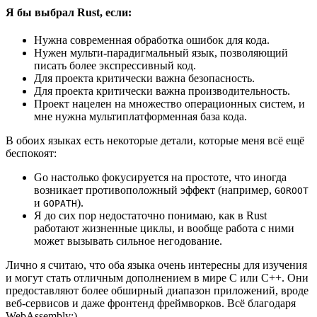
Я бы выбрал Rust, если:
Нужна современная обработка ошибок для кода.
Нужен мульти-парадигмальный язык, позволяющий
писать более экспрессивный код.
Для проекта критически важна безопасность.
Для проекта критически важна производительность.
Проект нацелен на множество операционных систем, и
мне нужна мультиплатформенная база кода.
В обоих языках есть некоторые детали, которые меня всё ещё
беспокоят:
Go настолько фокусируется на простоте, что иногда
возникает противоположный эффект (например,
GOROOT
и
).
GOPATH
Я до сих пор недостаточно понимаю, как в Rust
работают жизненные циклы, и вообще работа с ними
может вызывать сильное негодование.
Лично я считаю, что оба языка очень интересны для изучения
и могут стать отличным дополнением в мире C или C++. Они
предоставляют более обширный диапазон приложений, вроде
веб-сервисов и даже фронтенд фреймворков. Всё благодаря
WebAssembly:)