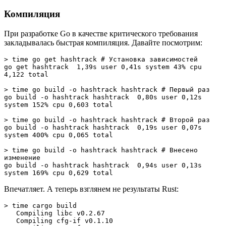
Компиляция
При разработке Go в качестве критического требования
закладывалась быстрая компиляция. Давайте посмотрим:
> time go get hashtrack # Установка зависимостей

go get hashtrack  1,39s user 0,41s system 43% cpu 
4,122 total

> time go build -o hashtrack hashtrack # Первый раз

go build -o hashtrack hashtrack  0,80s user 0,12s 
system 152% cpu 0,603 total

> time go build -o hashtrack hashtrack # Второй раз

go build -o hashtrack hashtrack  0,19s user 0,07s 
system 400% cpu 0,065 total

> time go build -o hashtrack hashtrack # Внесено 
изменение

go build -o hashtrack hashtrack  0,94s user 0,13s 
system 169% cpu 0,629 total
Впечатляет. А теперь взглянем не результаты Rust:
> time cargo build

   Compiling libc v0.2.67

   Compiling cfg-if v0.1.10
