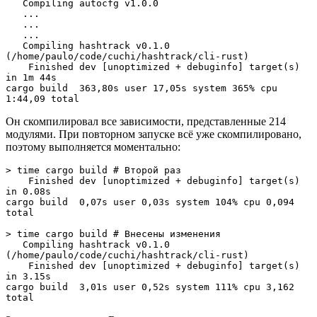
   Compiling autocfg v1.0.0

   ...

   ...

   ...

   Compiling hashtrack v0.1.0 
(/home/paulo/code/cuchi/hashtrack/cli-rust)

    Finished dev [unoptimized + debuginfo] target(s) 
in 1m 44s

cargo build  363,80s user 17,05s system 365% cpu 
1:44,09 total
Он скомпилировал все зависимости, представленные 214
модулями. При повторном запуске всё уже скомпилировано,
поэтому выполняется моментально:
> time cargo build # Второй раз

    Finished dev [unoptimized + debuginfo] target(s) 
in 0.08s

cargo build  0,07s user 0,03s system 104% cpu 0,094 
total

> time cargo build # Внесены изменения

   Compiling hashtrack v0.1.0 
(/home/paulo/code/cuchi/hashtrack/cli-rust)

    Finished dev [unoptimized + debuginfo] target(s) 
in 3.15s

cargo build  3,01s user 0,52s system 111% cpu 3,162 
total