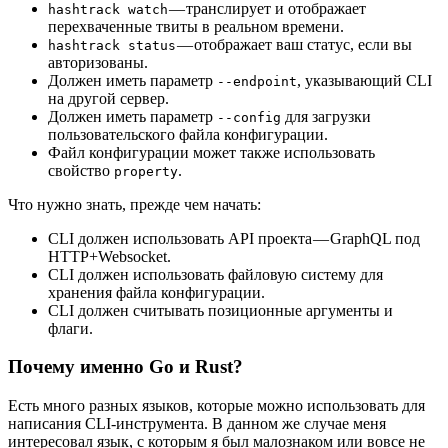
— транслирует и отображает
hashtrack watch
перехваченные твиты в реальном времени.
— отображает ваш статус, если вы
hashtrack status
авторизованы.
Должен иметь параметр
, указывающий CLI
--endpoint
на другой сервер.
Должен иметь параметр
для загрузки
--config
пользовательского файла конфигурации.
Файл конфигурации может также использовать
свойство
.
property
Что нужно знать, прежде чем начать:
CLI должен использовать API проекта — GraphQL под
HTTP+Websocket.
CLI должен использовать файловую систему для
хранения файла конфигурации.
CLI должен считывать позиционные аргументы и
флаги.
Почему именно Go и Rust?
Есть много разных языков, которые можно использовать для
написания CLI-инструмента. В данном же случае меня
интересовал язык, с которым я был малознаком или вовсе не