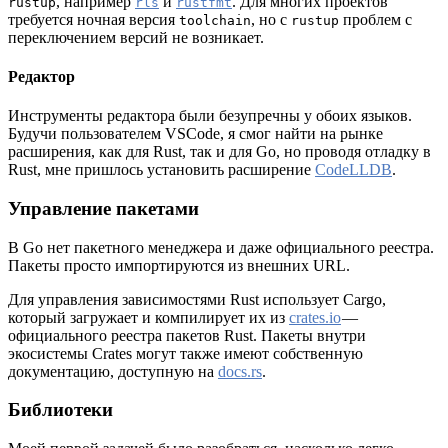
, например
и
. Для многих проектов
rustup
rls
rustfmt
требуется ночная версия
, но с
проблем с
toolchain
rustup
переключением версий не возникает.
Редактор
Инструменты редактора были безупречны у обоих языков.
Будучи пользователем VSCode, я смог найти на рынке
расширения, как для Rust, так и для Go, но проводя отладку в
Rust, мне пришлось установить расширение
CodeLLDB
.
Управление пакетами
В Go нет пакетного менеджера и даже официального реестра.
Пакеты просто импортируются из внешних URL.
Для управления зависимостями Rust использует Cargo,
который загружает и компилирует их из
crates.io
—
официального реестра пакетов Rust. Пакеты внутри
экосистемы Crates могут также имеют собственную
документацию, доступную на
docs.rs
.
Библиотеки