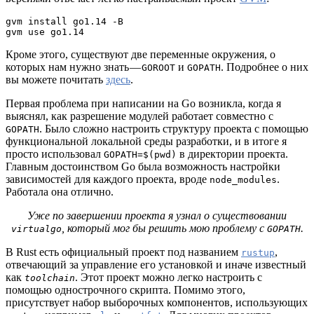
gvm install go1.14 -B
gvm use go1.14
Кроме этого, существуют две переменные окружения, о
которых нам нужно знать —
и
. Подробнее о них
GOROOT
GOPATH
вы можете почитать
здесь
.
Первая проблема при написании на Go возникла, когда я
выяснял, как разрешение модулей работает совместно с
. Было сложно настроить структуру проекта с помощью
GOPATH
функциональной локальной среды разработки, и в итоге я
просто использовал
в директории проекта.
GOPATH=$(pwd)
Главным достоинством Go была возможность настройки
зависимостей для каждого проекта, вроде
.
node_modules
Работала она отлично.
Уже по завершении проекта я узнал о существовании
, который мог бы решить мою проблему с
.
virtualgo
GOPATH
В Rust есть официальный проект под названием
,
rustup
отвечающий за управление его установкой и иначе известный
как
. Этот проект можно легко настроить с
toolchain
помощью однострочного скрипта. Помимо этого,
присутствует набор выборочных компонентов, использующих