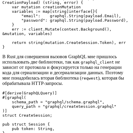
CreationPayload) (string, error) {

    var mutation creationMutation

    variables := map[string]interface{}{

        "email":    graphql.String(payload.Email),

        "password": graphql.String(payload.Password),

    }

    err := client.Mutate(context.Background(), 
&mutation, variables)

    return string(mutation.CreateSession.Token), err

}
В Rust для совершения вызовов GraphQL мне пришлось
использовать две библиотеки, так как
не
graphql_client
зависит от протокола и фокусируется только на генерации
кода для сериализации и десериализации данных. Поэтому
мне понадобилась вторая библиотека (
), которая бы
reqwest
обрабатывала HTTP-запросы.
#[derive(GraphQLQuery)]

#[graphql(

    schema_path = "graphql/schema.graphql",

    query_path = "graphql/createSession.graphql"

)]

struct CreateSession;

pub struct Session {

    pub token: String,
