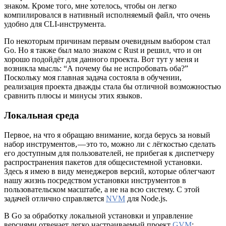
знаком. Кроме того, мне хотелось, чтобы он легко
компилировался в нативный исполняемый файл, что очень
удобно для CLI-инструмента.
По некоторым причинам первым очевидным выбором стал
Go. Но я также был мало знаком с Rust и решил, что и он
хорошо подойдёт для данного проекта. Вот тут у меня и
возникла мысль: “А почему бы не испробовать оба?”
Поскольку моя главная задача состояла в обучении,
реализация проекта дважды стала бы отличной возможностью
сравнить плюсы и минусы этих языков.
Локальная среда
Первое, на что я обращаю внимание, когда берусь за новый
набор инструментов, — это то, можно ли с лёгкостью сделать
его доступным для пользователей, не прибегая к диспетчеру
распространения пакетов для общесистемной установки.
Здесь я имею в виду менеджеров версий, которые облегчают
нашу жизнь посредством установки инструментов в
пользовательском масштабе, а не на всю систему. С этой
задачей отлично справляется
NVM
для Node.js.
В Go за обработку локальной установки и управление
версиями отвечает легко настраиваемый проект
GVM
: