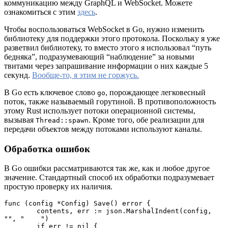
коммуникацию между GraphQL и WebSocket. Можете
ознакомиться с этим
здесь
.
Чтобы воспользоваться WebSocket в Go, нужно изменить
библиотеку для поддержки этого протокола. Поскольку я уже
разветвил библиотеку, то вместо этого я использовал “путь
бедняка”, подразумевающий “наблюдение” за новыми
твитами через запрашивание информации о них каждые 5
секунд.
Вообще-то, я этим не горжусь.
В Go есть ключевое слово
, порождающее легковесный
go
поток, также называемый горутиной. В противоположность
этому Rust использует потоки операционной системы,
вызывая
. Кроме того, обе реализации для
Thread::spawn
передачи объектов между потоками используют каналы.
Обработка ошибок
В Go ошибки рассматриваются так же, как и любое другое
значение. Стандартный способ их обработки подразумевает
простую проверку их наличия.
func (config *Config) Save() error {

	contents, err := json.MarshalIndent(config, 
"", "    ")

	if err != nil {
