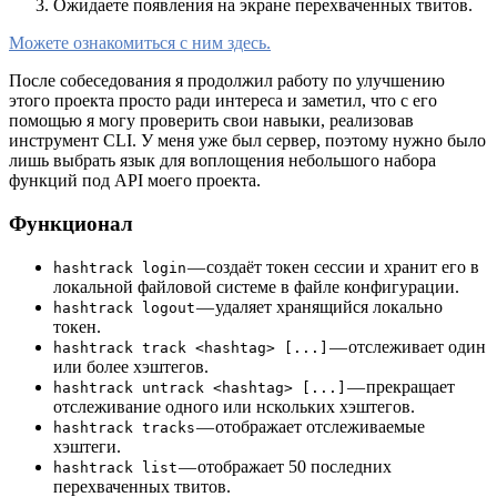
Ожидаете появления на экране перехваченных твитов.
Можете ознакомиться с ним здесь.
После собеседования я продолжил работу по улучшению
этого проекта просто ради интереса и заметил, что с его
помощью я могу проверить свои навыки, реализовав
инструмент CLI. У меня уже был сервер, поэтому нужно было
лишь выбрать язык для воплощения небольшого набора
функций под API моего проекта.
Функционал
— создаёт токен сессии и хранит его в
hashtrack login
локальной файловой системе в файле конфигурации.
— удаляет хранящийся локально
hashtrack logout
токен.
— отслеживает один
hashtrack track <hashtag> [...]
или более хэштегов.
— прекращает
hashtrack untrack <hashtag> [...]
отслеживание одного или нскольких хэштегов.
— отображает отслеживаемые
hashtrack tracks
хэштеги.
— отображает 50 последних
hashtrack list
перехваченных твитов.