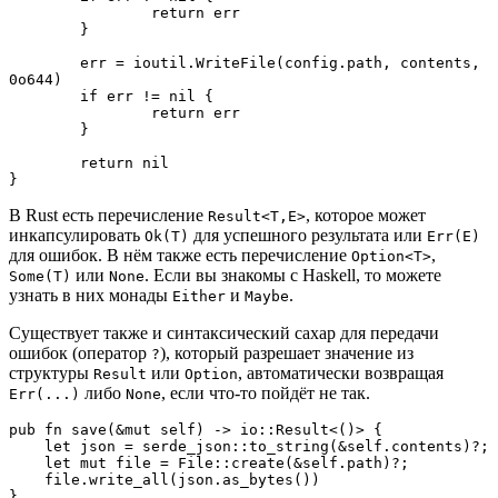
		return err

	}

	err = ioutil.WriteFile(config.path, contents, 
0o644)

	if err != nil {

		return err

	}

	return nil

}
В Rust есть перечисление
, которое может
Result<T,E>
инкапсулировать
для успешного результата или
Ok(T)
Err(E)
для ошибок. В нём также есть перечисление
,
Option<T>
или
. Если вы знакомы с Haskell, то можете
Some(T)
None
узнать в них монады
и
.
Either
Maybe
Существует также и синтаксический сахар для передачи
ошибок (оператор
), который разрешает значение из
?
структуры
или
, автоматически возвращая
Result
Option
либо
, если что-то пойдёт не так.
Err(...)
None
pub fn save(&mut self) -> io::Result<()> {

    let json = serde_json::to_string(&self.contents)?;

    let mut file = File::create(&self.path)?;

    file.write_all(json.as_bytes())

}