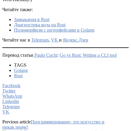
Читайте также:
Замыкания в Rust
Диагностика кода на Rust
Полиморфизм с интерфейсами в Golang
Читайте нас в
Telegram
,
VK
и
Яндекс.Дзен
Перевод статьи
Paulo Cuchi
:
Go vs Rust: Writing a CLI tool
TAGS
Golang
Rust
Facebook
Twitter
WhatsApp
Linkedin
Telegram
VK
Previous article
Программирование- это искусство и
никак иначе!