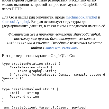
Моей первой задачей было разобраться, насколько легко
можно выполнить простой запрос или мутацию GraphQL
через HTTP.
Для Go я нашёл ряд библиотек, вроде
machinebox/graphql
и
shurcooL/graphql
. Вторая использует структуры для
(де)маршалинга данных, в связи с чем я предпочёл именно её.
Фактически же я применил ветвление shurcool/graphql,
поскольку мне нужно было настроить заголовок
в клиенте. Внесённые изменения можете
Authorization
найти в
этом пул-реквесте
.
Вот пример вызова мутации GraphQL в Go:
type creationMutation struct {

    CreateSession struct {

        Token graphql.String

    } `graphql:"createSession(email: $email, password: 
$password)"`

}

type CreationPayload struct {

    Email    string

    Password string

}

func Create(client *graphql.Client, payload 