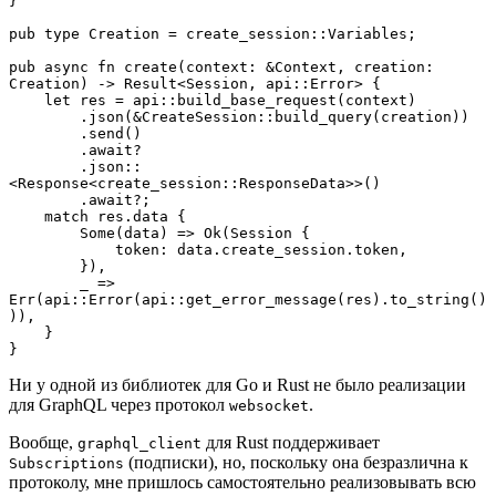
}

pub type Creation = create_session::Variables;

pub async fn create(context: &Context, creation: 
Creation) -> Result<Session, api::Error> {

    let res = api::build_base_request(context)

        .json(&CreateSession::build_query(creation))

        .send()

        .await?

        .json::
<Response<create_session::ResponseData>>()

        .await?;

    match res.data {

        Some(data) => Ok(Session {

            token: data.create_session.token,

        }),

        _ => 
Err(api::Error(api::get_error_message(res).to_string()
)),

    }

}
Ни у одной из библиотек для Go и Rust не было реализации
для GraphQL через протокол
.
websocket
Вообще,
для Rust поддерживает
graphql_client
(подписки), но, поскольку она безразлична к
Subscriptions
протоколу, мне пришлось самостоятельно реализовывать всю