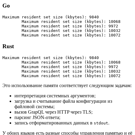
Go
Maximum resident set size (kbytes): 9840

	Maximum resident set size (kbytes): 10068

	Maximum resident set size (kbytes): 9972

	Maximum resident set size (kbytes): 10032

	Maximum resident set size (kbytes): 10072
Rust
Maximum resident set size (kbytes): 9840

	Maximum resident set size (kbytes): 10068

	Maximum resident set size (kbytes): 9972

	Maximum resident set size (kbytes): 10032

	Maximum resident set size (kbytes): 10072
Это использование памяти соответствует следующим задачам:
интерпретация системных аргументов;
загрузка и считывание файла конфигурации из
файловой системы;
вызов GrapQL через HTTP через TLS;
парсинг JSON-ответа;
запись отформатированных данных в
.
stdout
У обоих языков есть разные способы управления памятью и её