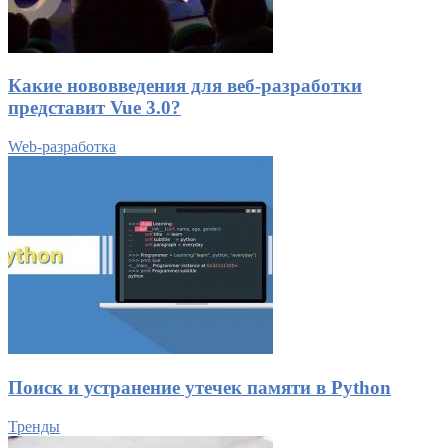
Какие нововведения для веб-разработки
представит Vue 3.0?
Web-разработка
Поиск и устранение утечек памяти в Python
Тренды