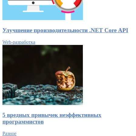
Улучшение производительности .NET Core API
Web-разработка
5 вредных привычек неэффективных
программистов
Разное