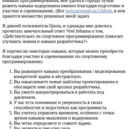
навыках программирования, мне удалось гораздо лучше
развить навыки кодирования именно благодаря подготовке и
участию в соревнованиях. (Вот
репозиторий на GitHub
, в нем
хранится множество решенных мной задач).
Я давний пользователь Quora, и однажды мне довелось
прочитать замечательный ответ Veni Johanna о том,
«Действительно ли спортивное программирование помогает
улучшить знания и навыки разработчика?»
Я перечислю некоторые навыки, которые можно приобрести
благодаря участию в соревнованиях по спортивному
программированию:
Вы развиваете навыки преобразования / моделирования
конкретной задачи в абстрактную.
Вы накапливаете новые шаблоны проектирования и
обогащаете ими свой арсенал разработчика.
Вы умеете концентрироваться и работать под
давлением.
У вас есть понимание и уверенность в своих
способностях и недостатках как программиста.
Вы учитесь управлять временем, особенно с точки
зрения навыков мышления и кодирования.
Вы четко определяете и ставите задачи.
Вы держите в уме одну цель.