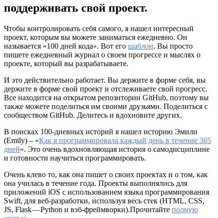
поддерживать свой проект.
Чтобы контролировать себя самого, я нашел интересный
проект, которым вы можете заниматься ежедневно. Он
называется «100 дней кода». Вот его
шаблон
. Вы просто
пишете ежедневный журнал о своем прогрессе и мыслях о
проекте, который вы разрабатываете.
И это действительно работает. Вы держите в форме себя, вы
держите в форме свой проект и отслеживаете свой прогресс.
Все находится на открытом репозитории GitHub, поэтому вы
также можете поделиться им своими друзьями. Поделиться с
сообществом GitHub. Делитесь и вдохновите других.
В поисках 100-дневных историй я нашел историю Эмили
(Emily) – «
Как я программировала каждый день в течение 365
дней
». Это очень вдохновляющая история о самодисциплине
и готовности научиться программировать.
Очень клево то, как она пишет о своих проектах и о том, как
она училась в течение года. Проекты выполнялись для
приложений iOS с использованием языка программирования
Swift, для веб-разработки, используя весь стек (HTML, CSS,
JS, Flask — Python и вэб-фреймворки).Прочитайте
полную