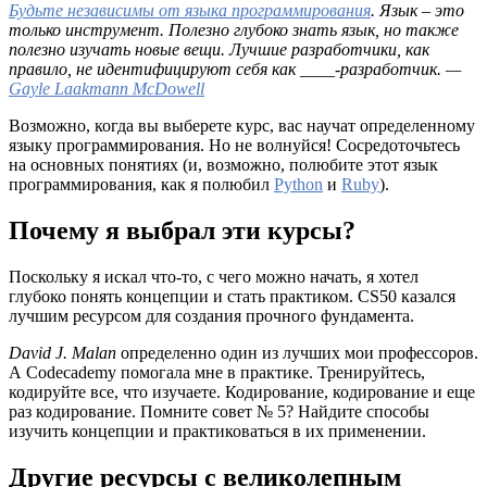
Будьте независимы от языка программирования
. Язык – это
только инструмент.
Полезно глубоко знать язык, но также
полезно изучать новые вещи. Лучшие разработчики, как
правило, не идентифицируют себя как ____-разработчик. —
Gayle Laakmann McDowell
Возможно, когда вы выберете курс, вас научат определенному
языку программирования. Но не волнуйся! Сосредоточьтесь
на основных понятиях (и, возможно, полюбите этот язык
программирования, как я полюбил
Python
и
Ruby
).
Почему я выбрал эти курсы?
Поскольку я искал что-то, с чего можно начать, я хотел
глубоко понять концепции и стать практиком. CS50 казался
лучшим ресурсом для создания прочного фундамента.
David J. Malan
определенно один из лучших мои профессоров.
А Codecademy помогала мне в практике. Тренируйтесь,
кодируйте все, что изучаете. Кодирование, кодирование и еще
раз кодирование. Помните совет № 5? Найдите способы
изучить концепции и практиковаться в их применении.
Другие ресурсы с великолепным