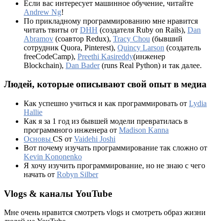
Если вас интересует машинное обучение, читайте
Andrew Ng
!
По прикладному программированию мне нравится
читать твиты от
DHH
(создателя Ruby on Rails),
Dan
Abramov
(соавтор Redux),
Tracy Chou
(бывший
сотрудник Quora, Pinterest),
Quincy Larson
(создатель
freeCodeCamp),
Preethi Kasireddy
(инженер
Blockchain),
Dan Bader
(runs Real Python) и так далее.
Людей, которые описывают свой опыт в медиа
Как успешно учиться и как программировать от
Lydia
Hallie
Как я за 1 год из бывшей модели превратилась в
программного инженера от
Madison Kanna
Основы
CS от
Vaidehi Joshi
Вот почему изучать программирование так сложно от
Kevin Kononenko
Я хочу изучить программирование, но не знаю с чего
начать от
Robyn Silber
Vlogs & каналы YouTube
Мне очень нравится смотреть vlogs и смотреть образ жизни