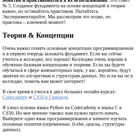
понятия и практиковаться в их использовании
. Это совет
№ 5. Создание фундамента на основе концепций и теории
важно, но оставайтесь практиком. Пытайтесь.
Экспериментируйте. Мы рассмотрим это позже, но
практика – ключевой момент!
Теория & Концепции
Очень важно понять основные концепции программирования
и в первую очередь заложить фундамент. Если вы сейчас
учитесь в колледже, все хорошо! Колледжи очень хороши в
обучении базовым концепциям и теориям. Если вы будете
обучаться в сфере компьютерных наук, у вас, вероятно, будут
занятия по алгоритмам и структурам данных. Но если вы не в
колледже, помочь вам может интернет!
В свое время я учился в двух больших онлайн-курсах:
Codecademy
и
CS50 в Гарварде
.
Я узнал основы языка Python на Codecademy и языка C в
CS50. Но мое мнение таково: вам нужно просто начать.
Выберите один язык программирования и начните изучать
основные понятия (переменные, if-else, циклы, структуры
данных).