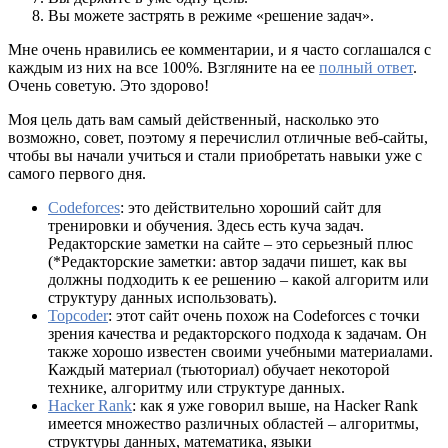
Вы можете застрять в режиме «решение задач».
Мне очень нравились ее комментарии, и я часто соглашался с
каждым из них на все 100%. Взгляните на ее
полный ответ
.
Очень советую. Это здорово!
Моя цель дать вам самый действенный, насколько это
возможно, совет, поэтому я перечислил отличные веб-сайты,
чтобы вы начали учиться и стали приобретать навыки уже с
самого первого дня.
Codeforces
: это действительно хороший сайт для
тренировки и обучения. Здесь есть куча задач.
Редакторские заметки на сайте – это серьезный плюс
(*Редакторские заметки: автор задачи пишет, как вы
должны подходить к ее решению – какой алгоритм или
структуру данных использовать).
Topcoder
: этот сайт очень похож на Codeforces с точки
зрения качества и редакторского подхода к задачам. Он
также хорошо известен своими учебными материалами.
Каждый материал (тьюториал) обучает некоторой
технике, алгоритму или структуре данных.
Hacker Rank
: как я уже говорил выше, на Hacker Rank
имеется множество различных областей – алгоритмы,
структуры данных, математика, языки