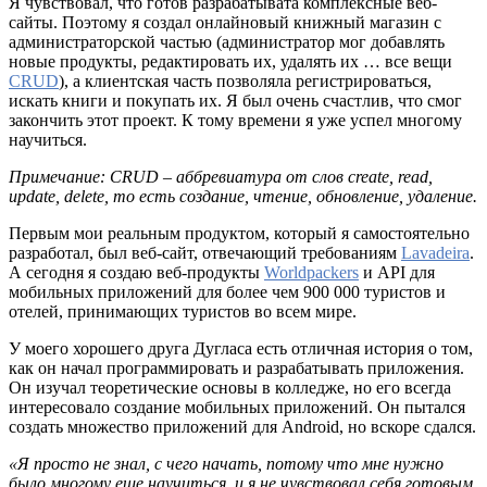
Я чувствовал, что готов разрабатывата комплексные веб-
сайты. Поэтому я создал онлайновый книжный магазин с
администраторской частью (администратор мог добавлять
новые продукты, редактировать их, удалять их … все вещи
CRUD
), а клиентская часть позволяла регистрироваться,
искать книги и покупать их. Я был очень счастлив, что смог
закончить этот проект. К тому времени я уже успел многому
научиться.
Примечание: CRUD – аббревиатура от слов create, read,
update, delete, то есть создание, чтение, обновление, удаление.
Первым мои реальным продуктом, который я самостоятельно
разработал, был веб-сайт, отвечающий требованиям
Lavadeira
.
А сегодня я создаю веб-продукты
Worldpackers
и API для
мобильных приложений для более чем 900 000 туристов и
отелей, принимающих туристов во всем мире.
У моего хорошего друга Дугласа есть отличная история о том,
как он начал программировать и разрабатывать приложения.
Он изучал теоретические основы в колледже, но его всегда
интересовало создание мобильных приложений. Он пытался
создать множество приложений для Android, но вскоре сдался.
«Я просто не знал, с чего начать, потому что мне нужно
было многому еще научиться, и я не чувствовал себя готовым