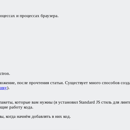
оцессах и процессах браузера.
ctron.
ожение, после прочтения статьи. Существует много способов созда
нику
).
акеты, которые вам нужны (я установил Standard JS стиль для линт
щие работу кода.
, когда начнём добавлять в них код.