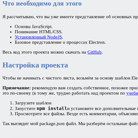
Что необходимо для этого
Я рассчитываю, что вы уже имеете представление об основных пр
Основы JavaScript.
Понимание HTML/CSS.
Установленный NodeJS
.
Базовое представление о процессах Electron.
Весь код этого проекта можно скачать на
GitHub
.
Настройка проекта
Чтобы не начинать с чистого листа, возьмём за основу шаблон Ele
Примечание:
рекомендую вам создать собственное, похожее прил
это по-своему (к тому же, трудно работать над проектом по
учеб
Загрузите шаблон
npm install
Запустите
и установите все дополнительные п
Просмотрите все файлы. Везде есть комментарии, объясняю
Так выглядит мой package.json файл. Мы разберём остальные файлы