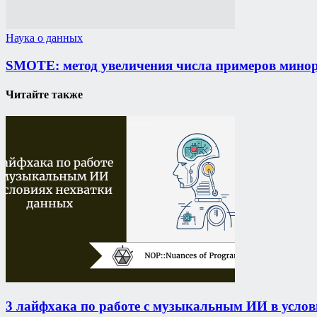
Наука о данных
SMOTE: метод увеличения числа примеров минор
Читайте также
3 лайфхака по работе с музыкальным ИИ в усло