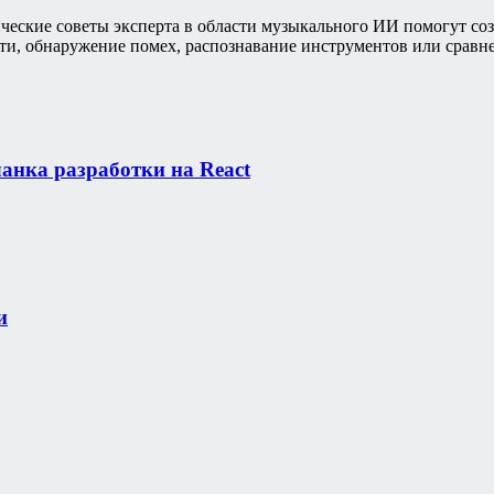
ические советы эксперта в области музыкального ИИ помогут с
ости, обнаружение помех, распознавание инструментов или срав
ланка разработки на React
и