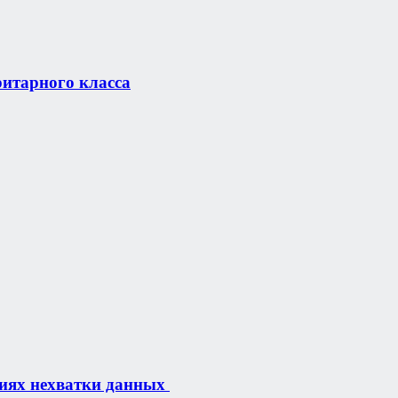
итарного класса
виях нехватки данных