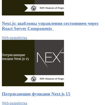
Next.js: шаблоны управления состоянием через
React Server Components
Web-разработка
Потрясающие функции Next.js 15
Web-разработка