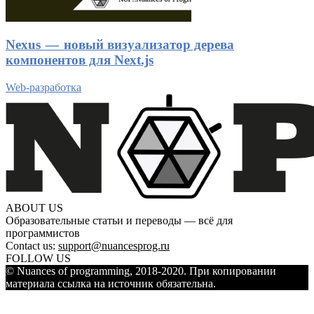
Nexus — новый визуализатор дерева
компонентов для Next.js
Web-разработка
ABOUT US
Образовательные статьи и переводы — всё для
программистов
Contact us:
support@nuancesprog.ru
FOLLOW US
© Nuances of programming, 2018-2020. При копировании
материала ссылка на источник обязательна.