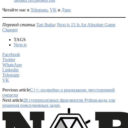
любых потребностей
Читайте нас в
Telegram
,
VK
и
Дзен
Перевод статьи
Tari Ibaba
:
Next.js 15 Is An Absolute Game
Changer
TAGS
Next.js
Facebook
Twitter
WhatsApp
Linkedin
Telegram
VK
Previous article
C++: подробно о реализации двусторонней
очереди
Next article
28 суперполезных фрагментов Python-кода для
решения повседневных задач