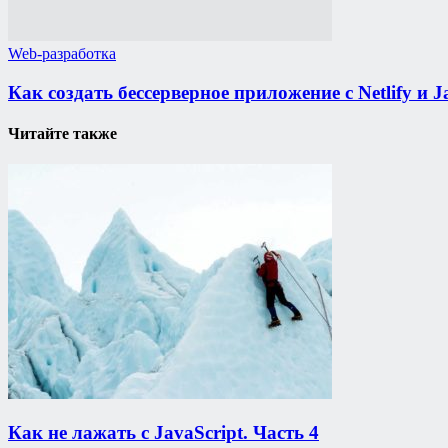
Web-разработка
Как создать бессерверное приложение с Netlify и J
Читайте также
Как не лажать с JavaScript. Часть 4