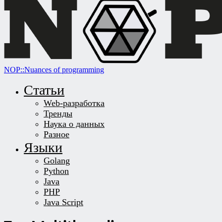
NOP::Nuances of programming
Статьи
Web-разработка
Тренды
Наука о данных
Разное
Языки
Golang
Python
Java
PHP
Java Script