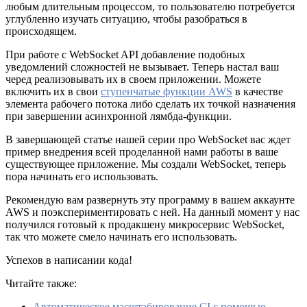
любым длительным процессом, то пользователю потребуется
углубленно изучать ситуацию, чтобы разобраться в
происходящем.
При работе с WebSocket API добавление подобных
уведомлений сложностей не вызывает. Теперь настал ваш
черед реализовывать их в своем приложении. Можете
включить их в свои
ступенчатые функции AWS
в качестве
элемента рабочего потока либо сделать их точкой назначения
при завершении асинхронной лямбда-функции.
В завершающей статье нашей серии про WebSocket вас ждет
пример внедрения всей проделанной нами работы в ваше
существующее приложение. Мы создали WebSocket, теперь
пора начинать его использовать.
Рекомендую вам развернуть эту программу в вашем аккаунте
AWS и поэкспериментировать с ней. На данный момент у нас
получился готовый к продакшену микросервис WebSocket,
так что можете смело начинать его использовать.
Успехов в написании кода!
Читайте также:
Автоматическое масштабирование CI с помощью