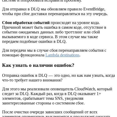
системе и попробовать исправить проблему.
Для отправки в DLQ мы обновляем правило EventBridge,
чтобы при сбое доставки перенаправляться на эту очередь.
Сбои обработки событий
происходят на уровне кода.
Причиной может быть ошибка в самом коде, отсутствие в
событии ожидаемых данных либо троттлинг или сбой
вызываемого в коде сервиса. В этом случае мы также
передаем подобные ошибки в DLQ.
Для передачи мы в случае сбоя перенаправляем события с
помощью функционала
Lambda destinations
.
Как узнать о наличии ошибок?
Отправка ошибок в DLQ — это одно, но как нам узнать, когда
что-то требует нашего внимания?
Для этого мы реализовали оповещатель CloudWatch, который
следит за DLQ. Каждый раз, когда в DLQ оказывает 1+
элементов, срабатывает тема SNS, уведомляя
заинтересованные стороны о системном сбое.
После очистки очереди зависших сообщений от всех
элементов оповещатель выключается и продолжает ожидать