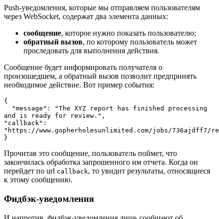
Push-уведомления, которые мы отправляем пользователям
через WebSocket, содержат два элемента данных:
сообщение
, которое нужно показать пользователю;
обратный вызов
, по которому пользователь может
проследовать для выполнения действия.
Сообщение будет информировать получателя о
произошедшем, а обратный вызов позволит предпринять
необходимое действие. Вот пример события:
{ 
  "message": "The XYZ report has finished processing 
and is ready for review.", 
"callback": 
}
Прочитав это сообщение, пользователь поймет, что
закончилась обработка запрошенного им отчета. Когда он
перейдет по url
, то увидит результаты, относящиеся
callback
к этому сообщению.
Фидбэк-уведомления
И напротив, фидбэк-уведомления лишь сообщают об