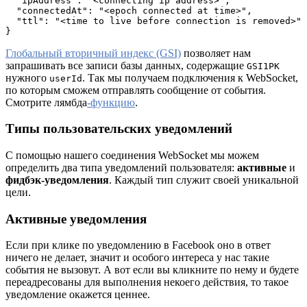
  "ipAddress": "<connecting ip address>", 
  "connectedAt": "<epoch connected at time>", 
  "ttl": "<time to live before connection is removed>" 
}
Глобальный вторичный индекс (GSI)
позволяет нам
запрашивать все записи базы данных, содержащие
GSI1PK
нужного
. Так мы получаем подключения к WebSocket,
userId
по которым сможем отправлять сообщение от события.
Смотрите лямбда
-функцию
.
Типы пользовательских уведомлений
С помощью нашего соединения WebSocket мы можем
определить два типа уведомлений пользователя:
активные
и
фидбэк-уведомления
. Каждый тип служит своей уникальной
цели.
Активные уведомления
Если при клике по уведомлению в Facebook оно в ответ
ничего не делает, значит и особого интереса у нас такие
события не вызовут. А вот если вы кликните по нему и будете
переадресованы для выполнения некоего действия, то такое
уведомление окажется ценнее.