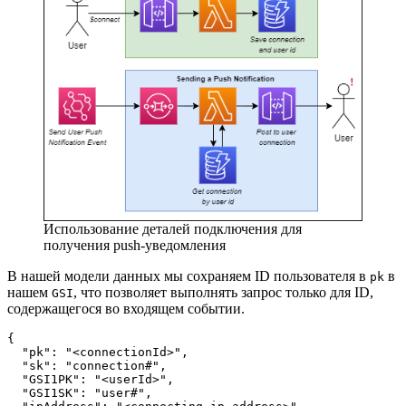
Использование деталей подключения для
получения push-уведомления
В нашей модели данных мы сохраняем ID пользователя в
в
pk
нашем
, что позволяет выполнять запрос только для ID,
GSI
содержащегося во входящем событии.
{ 
  "pk": "<connectionId>", 
  "sk": "connection#", 
  "GSI1PK": "<userId>", 
  "GSI1SK": "user#", 