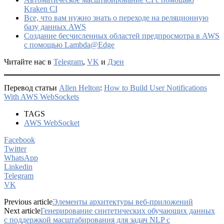
Kraken CI
Все, что вам нужно знать о переходе на реляционную
базу данных AWS
Создание бесчисленных областей предпросмотра в AWS
с помощью Lambda@Edge
Читайте нас в
Telegram
,
VK
и
Дзен
Перевод статьи
Allen Helton
:
How to Build User Notifications
With AWS WebSockets
TAGS
AWS WebSocket
Facebook
Twitter
WhatsApp
Linkedin
Telegram
VK
Previous article
Элементы архитектуры веб-приложений
Next article
Генерирование синтетических обучающих данных
с поддержкой масштабирования для задач NLP с