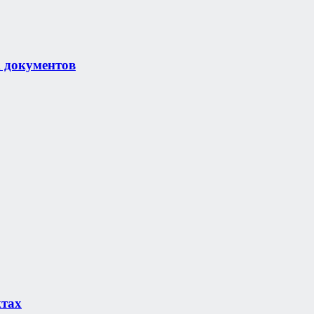
х документов
ктах