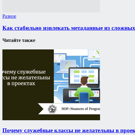
Разное
Как стабильно извлекать метаданные из сложны
Читайте также
Почему служебные классы не желательны в прое